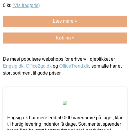
0
kr.
(Vis fragtpris)
Læs mere »
Køb nu »
De mest populære webshops for erhverv i øjeblikket er
Engsig.dk
,
Office2go.dk
og
OfficeTrend.dk
, som alle har et
stort sortiment til gode priser.
Engsig.dk har mere end 50.000 varenumre på lager, klar
til hurtig levering indenfor få dage. Sortimentet spænder