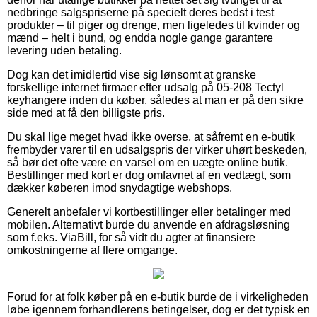
nedbringe salgspriserne på specielt deres bedst i test
produkter – til piger og drenge, men ligeledes til kvinder og
mænd – helt i bund, og endda nogle gange garantere
levering uden betaling.
Dog kan det imidlertid vise sig lønsomt at granske
forskellige internet firmaer efter udsalg på 05-208 Tectyl
keyhangere inden du køber, således at man er på den sikre
side med at få den billigste pris.
Du skal lige meget hvad ikke overse, at såfremt en e-butik
frembyder varer til en udsalgspris der virker uhørt beskeden,
så bør det ofte være en varsel om en uægte online butik.
Bestillinger med kort er dog omfavnet af en vedtægt, som
dækker køberen imod snydagtige webshops.
Generelt anbefaler vi kortbestillinger eller betalinger med
mobilen. Alternativt burde du anvende en afdragsløsning
som f.eks. ViaBill, for så vidt du agter at finansiere
omkostningerne af flere omgange.
Forud for at folk køber på en e-butik burde de i virkeligheden
løbe igennem forhandlerens betingelser, dog er det typisk en