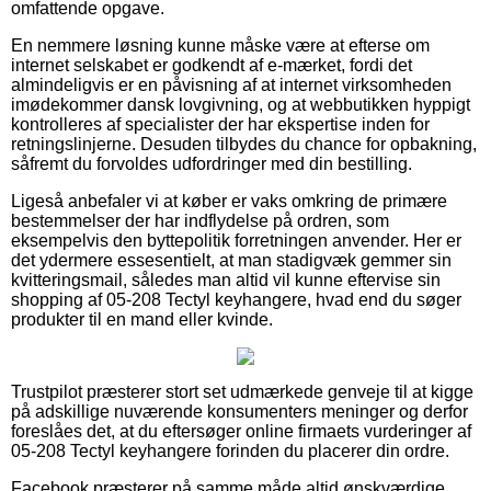
omfattende opgave.
En nemmere løsning kunne måske være at efterse om
internet selskabet er godkendt af e-mærket, fordi det
almindeligvis er en påvisning af at internet virksomheden
imødekommer dansk lovgivning, og at webbutikken hyppigt
kontrolleres af specialister der har ekspertise inden for
retningslinjerne. Desuden tilbydes du chance for opbakning,
såfremt du forvoldes udfordringer med din bestilling.
Ligeså anbefaler vi at køber er vaks omkring de primære
bestemmelser der har indflydelse på ordren, som
eksempelvis den byttepolitik forretningen anvender. Her er
det ydermere essesentielt, at man stadigvæk gemmer sin
kvitteringsmail, således man altid vil kunne eftervise sin
shopping af 05-208 Tectyl keyhangere, hvad end du søger
produkter til en mand eller kvinde.
Trustpilot præsterer stort set udmærkede genveje til at kigge
på adskillige nuværende konsumenters meninger og derfor
foreslåes det, at du eftersøger online firmaets vurderinger af
05-208 Tectyl keyhangere forinden du placerer din ordre.
Facebook præsterer på samme måde altid ønskværdige