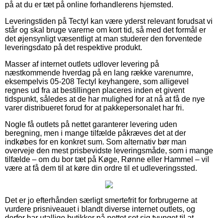
på at du er tæt på online forhandlerens hjemsted.
Leveringstiden på Tectyl kan være yderst relevant forudsat vi
står og skal bruge varerne om kort tid, så med det formål er
det øjensynligt væsentligt at man studerer den forventede
leveringsdato på det respektive produkt.
Masser af internet outlets udlover levering på
næstkommende hverdag på en lang række varenumre,
eksempelvis 05-208 Tectyl keyhangere, som alligevel
regnes ud fra at bestillingen placeres inden et givent
tidspunkt, således at de har mulighed for at nå at få de nye
varer distribueret forud for at pakkepersonalet har fri.
Nogle få outlets på nettet garanterer levering uden
beregning, men i mange tilfælde påkræves det at der
indkøbes for en konkret sum. Som alternativ bør man
overveje den mest prisbevidste leveringsmåde, som i mange
tilfælde – om du bor tæt på Køge, Rønne eller Hammel – vil
være at få dem til at køre din ordre til et udleveringssted.
Det er jo efterhånden særligt smertefrit for forbrugerne at
vurdere prisniveauet i blandt diverse internet outlets, og
derfor har utallige butikker på nettet set sig tvunget til at