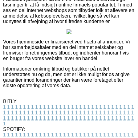
løsninger til at få indsigt i online firmaets popularitet. Tilmed
ses en del internet webshops som tilbyder folk at aflevere en
anmeldelse af købsoplevelsen, hvilket lige så vel kan
udnyttes til afvejning af hvor tilfredse kunderne er.
Vores hjemmeside er finansieret ved hjælp af annoncer. Vi
har samarbejdsaftaler med en del internet selskaber og
fremviser forretningernes tilbud, og indhenter honorar hvis
en bruger fra vores website laver en handel.
Informationer omkring tilbud og butikker på nettet
understøttes nu og da, men det er ikke muligt for os at give
garantier imod forandringer der kan være foretaget efter
sidste opdatering af vores data.
BITLY:
1
1
1
1
1
1
1
1
1
1
1
1
1
1
1
1
1
1
1
1
1
1
1
1
1
1
1
1
1
1
1
1
1
1
1
1
1
1
1
1
1
1
1
1
1
1
1
1
1
1
1
1
1
1
1
1
1
1
1
1
1
1
1
1
1
1
1
1
1
1
1
1
1
1
1
1
1
1
1
1
1
1
1
1
1
1
1
1
1
1
1
1
1
1
1
1
1
1
1
1
SPOTIFY:
1
1
1
1
1
1
1
1
1
1
1
1
1
1
1
1
1
1
1
1
1
1
1
1
1
1
1
1
1
1
1
1
1