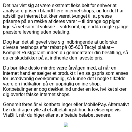
Det har vist sig at være ekstremt fleksibelt for enhver at
analysere priser i blandt flere internet shops, og for det har
adskillige internet butikker været tvunget til at presse
priserne på en række af deres varer – til drenge og piger,
lige så vel som til voksne – voldsomt, og endda nogle gange
præstere levering uden betaling.
Dog kan det alligevel vise sig indbringende at udforske
diverse netshops efter rabat på 05-603 Tectyl plakat –
Komplet Rustgaranti inden du gennemfører din bestilling, så
du er skudsikker på at indhente den laveste pris.
Du bør ikke desto mindre være årvågen med, at når en
internet handler sælger et produkt til en salgspris som anses
for usædvanlig overkommelig, så kunne det i nogle tilfælde
være en indikation på en uoprigtig online shop.
Kortbetalinger er dog dækket ind under en lov, hvilket sikrer
dig overfor falske internet shops.
Generelt foreslår vi kortbetalinger eller MobilePay. Alternativt
bør du drage nytte af et afbetalingstilbud fra eksempelvis
ViaBill, når du higer efter at afbetale beløbet senere.