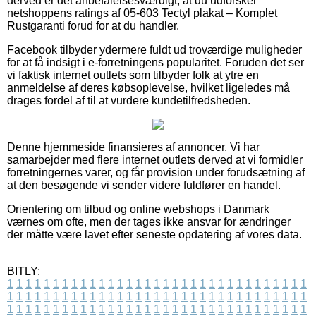
derved er det anbefalelsesværdigt, at du udforsker
netshoppens ratings af 05-603 Tectyl plakat – Komplet
Rustgaranti forud for at du handler.
Facebook tilbyder ydermere fuldt ud troværdige muligheder
for at få indsigt i e-forretningens popularitet. Foruden det ser
vi faktisk internet outlets som tilbyder folk at ytre en
anmeldelse af deres købsoplevelse, hvilket ligeledes må
drages fordel af til at vurdere kundetilfredsheden.
Denne hjemmeside finansieres af annoncer. Vi har
samarbejder med flere internet outlets derved at vi formidler
forretningernes varer, og får provision under forudsætning af
at den besøgende vi sender videre fuldfører en handel.
Orientering om tilbud og online webshops i Danmark
værnes om ofte, men der tages ikke ansvar for ændringer
der måtte være lavet efter seneste opdatering af vores data.
BITLY:
1
1
1
1
1
1
1
1
1
1
1
1
1
1
1
1
1
1
1
1
1
1
1
1
1
1
1
1
1
1
1
1
1
1
1
1
1
1
1
1
1
1
1
1
1
1
1
1
1
1
1
1
1
1
1
1
1
1
1
1
1
1
1
1
1
1
1
1
1
1
1
1
1
1
1
1
1
1
1
1
1
1
1
1
1
1
1
1
1
1
1
1
1
1
1
1
1
1
1