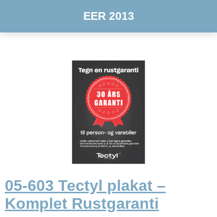
EER 2013
05-603 Tectyl plakat –
Komplet Rustgaranti