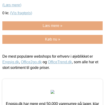
(Læs mere)
0
kr.
(Vis fragtpris)
Læs mere »
Køb nu »
De mest populære webshops for erhverv i øjeblikket er
Engsig.dk
,
Office2go.dk
og
OfficeTrend.dk
, som alle har et
stort sortiment til gode priser.
Engsig.dk har mere end 50.000 varenumre på lager, klar