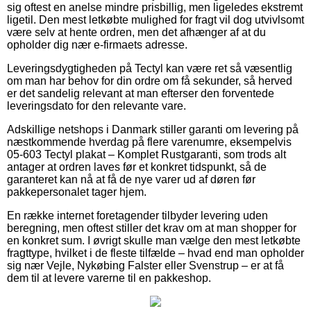
sig oftest en anelse mindre prisbillig, men ligeledes ekstremt
ligetil. Den mest letkøbte mulighed for fragt vil dog utvivlsomt
være selv at hente ordren, men det afhænger af at du
opholder dig nær e-firmaets adresse.
Leveringsdygtigheden på Tectyl kan være ret så væsentlig
om man har behov for din ordre om få sekunder, så herved
er det sandelig relevant at man efterser den forventede
leveringsdato for den relevante vare.
Adskillige netshops i Danmark stiller garanti om levering på
næstkommende hverdag på flere varenumre, eksempelvis
05-603 Tectyl plakat – Komplet Rustgaranti, som trods alt
antager at ordren laves før et konkret tidspunkt, så de
garanteret kan nå at få de nye varer ud af døren før
pakkepersonalet tager hjem.
En række internet foretagender tilbyder levering uden
beregning, men oftest stiller det krav om at man shopper for
en konkret sum. I øvrigt skulle man vælge den mest letkøbte
fragttype, hvilket i de fleste tilfælde – hvad end man opholder
sig nær Vejle, Nykøbing Falster eller Svenstrup – er at få
dem til at levere varerne til en pakkeshop.