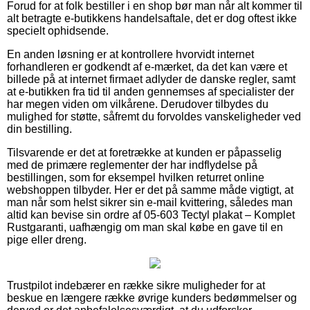
Forud for at folk bestiller i en shop bør man når alt kommer til
alt betragte e-butikkens handelsaftale, det er dog oftest ikke
specielt ophidsende.
En anden løsning er at kontrollere hvorvidt internet
forhandleren er godkendt af e-mærket, da det kan være et
billede på at internet firmaet adlyder de danske regler, samt
at e-butikken fra tid til anden gennemses af specialister der
har megen viden om vilkårene. Derudover tilbydes du
mulighed for støtte, såfremt du forvoldes vanskeligheder ved
din bestilling.
Tilsvarende er det at foretrække at kunden er påpasselig
med de primære reglementer der har indflydelse på
bestillingen, som for eksempel hvilken returret online
webshoppen tilbyder. Her er det på samme måde vigtigt, at
man når som helst sikrer sin e-mail kvittering, således man
altid kan bevise sin ordre af 05-603 Tectyl plakat – Komplet
Rustgaranti, uafhængig om man skal købe en gave til en
pige eller dreng.
Trustpilot indebærer en række sikre muligheder for at
beskue en længere række øvrige kunders bedømmelser og