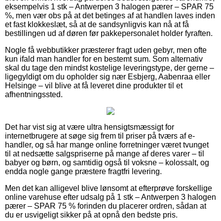
eksempelvis 1 stk – Antwerpen 3 halogen pærer – SPAR 75
%, men vær obs på at det betinges af at handlen laves inden
et fast klokkeslæt, så at de sandsynligvis kan nå at få
bestillingen ud af døren før pakkepersonalet holder fyraften.
Nogle få webbutikker præsterer fragt uden gebyr, men ofte
kun ifald man handler for en bestemt sum. Som alternativ
skal du tage den mindst kostelige leveringstype, der gerne –
ligegyldigt om du opholder sig nær Esbjerg, Aabenraa eller
Helsinge – vil blive at få leveret dine produkter til et
afhentningssted.
Det har vist sig at være ultra hensigtsmæssigt for
internetbrugere at søge sig frem til priser på tværs af e-
handler, og så har mange online forretninger været tvunget
til at nedsætte salgspriserne på mange af deres varer – til
babyer og børn, og samtidig også til voksne – kolossalt, og
endda nogle gange præstere fragtfri levering.
Men det kan alligevel blive lønsomt at efterprøve forskellige
online varehuse efter udsalg på 1 stk – Antwerpen 3 halogen
pærer – SPAR 75 % forinden du placerer ordren, sådan at
du er usvigeligt sikker på at opnå den bedste pris.