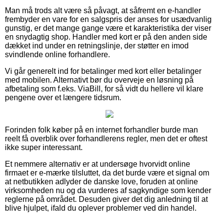
Man må trods alt være så påvagt, at såfremt en e-handler
frembyder en vare for en salgspris der anses for usædvanlig
gunstig, er det mange gange være et karakteristika der viser
en snydagtig shop. Handler med kort er på den anden side
dækket ind under en retningslinje, der støtter en imod
svindlende online forhandlere.
Vi går generelt ind for betalinger med kort eller betalinger
med mobilen. Alternativt bør du overveje en løsning på
afbetaling som f.eks. ViaBill, for så vidt du hellere vil klare
pengene over et længere tidsrum.
Forinden folk køber på en internet forhandler burde man
reelt få overblik over forhandlerens regler, men det er oftest
ikke super interessant.
Et nemmere alternativ er at undersøge hvorvidt online
firmaet er e-mærke tilsluttet, da det burde være et signal om
at netbutikken adlyder de danske love, foruden at online
virksomheden nu og da vurderes af sagkyndige som kender
reglerne på området. Desuden giver det dig anledning til at
blive hjulpet, ifald du oplever problemer ved din handel.