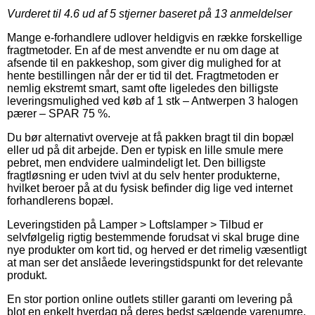
Vurderet til
4.6
ud af 5 stjerner baseret på
13
anmeldelser
Mange e-forhandlere udlover heldigvis en række forskellige
fragtmetoder. En af de mest anvendte er nu om dage at
afsende til en pakkeshop, som giver dig mulighed for at
hente bestillingen når der er tid til det. Fragtmetoden er
nemlig ekstremt smart, samt ofte ligeledes den billigste
leveringsmulighed ved køb af 1 stk – Antwerpen 3 halogen
pærer – SPAR 75 %.
Du bør alternativt overveje at få pakken bragt til din bopæl
eller ud på dit arbejde. Den er typisk en lille smule mere
pebret, men endvidere ualmindeligt let. Den billigste
fragtløsning er uden tvivl at du selv henter produkterne,
hvilket beroer på at du fysisk befinder dig lige ved internet
forhandlerens bopæl.
Leveringstiden på Lamper > Loftslamper > Tilbud er
selvfølgelig rigtig bestemmende forudsat vi skal bruge dine
nye produkter om kort tid, og herved er det rimelig væsentligt
at man ser det anslåede leveringstidspunkt for det relevante
produkt.
En stor portion online outlets stiller garanti om levering på
blot en enkelt hverdag på deres bedst sælgende varenumre,