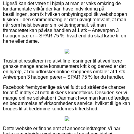
Ligeså kan det være til hjælp at man er vaks omkring de
fundamentale vilkår der kan have indvirkning på
bestillingen, som fx hvilken ombytningspolitik webshoppen
tilsikrer. I den sammenhæng er det i øvrigt relevant, at man
når som helst bevarer sin kvitteringsmail, så man
fremadrettet kan påvise handlen af 1 stk – Antwerpen 3
halogen pærer – SPAR 75 %, hvad end du skal købe til en
herre eller dame.
Trustpilot resulterer i relativt fine løsninger til at verificere
ganske mange andre konsumenters kritik og derved er det
en hjælp, at du udforsker online shoppens omtaler af 1 stk –
Antwerpen 3 halogen pærer – SPAR 75 % før du handler.
Facebook frembyder lige så vel fuldt ud strålende chancer
for at få indtryk af netbutikkens kundefokus. Desuden ser vi
mange online selskaber i Danmark hvor man kan udfærdige
en bedømmelse af virksomhedens service, hvilket tillige kan
bruges til at bedømme kundernes tilfredshed.
Dette website er finansieret af annonceindtægter. Vi har
faste samarbejder med massevis af netshops idet vi