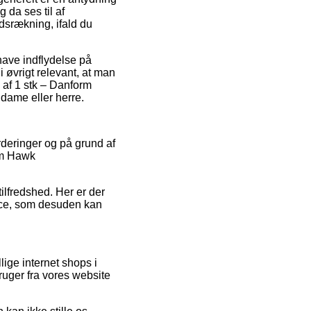
 da ses til af
dsrækning, ifald du
ave indflydelse på
 øvrigt relevant, at man
n af 1 stk – Danform
dame eller herre.
rderinger og på grund af
orm Hawk
ilfredshed. Her er der
ice, som desuden kan
ige internet shops i
uger fra vores website