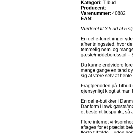
Kategori:
Tilbud
Producent:
Varenummer:
40882
EAN:
Vurderet til
3.5
ud af 5 st
En del e-forretninger yde
afhentningssted, hvor det
temmelig nem, og mange 
gæste/mødebordsstol –
Du kunne endvidere foretr
mange gange en tand dyre
sig at være selv at hent
Fragtperioden på Tilbud e
øjensynligt klogt at man
En del e-butikker i Danm
Danform Hawk gæste/møde
et bestemt tidspunkt, så a
Flere internet virksomhed
aftages for et præcist be
fleste tilfælde – uden he