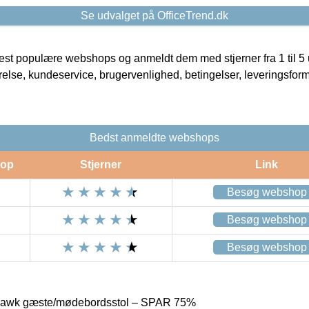
Se udvalget på OfficeTrend.dk
t populære webshops og anmeldt dem med stjerner fra 1 til 5 ud
rrelse, kundeservice, brugervenlighed, betingelser, leveringsfor
Bedst anmeldte webshops
op
Stjerner
Link
Besøg webshop
Besøg webshop
Besøg webshop
Hawk gæste/mødebordsstol – SPAR 75%