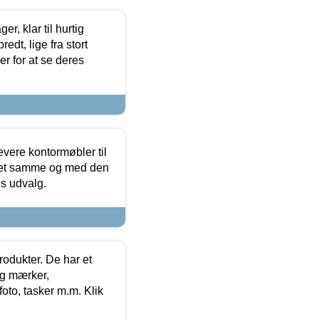
, klar til hurtig
edt, lige fra stort
er for at se deres
evere kontormøbler til
 det samme og med den
es udvalg.
rodukter. De har et
og mærker,
foto, tasker m.m. Klik