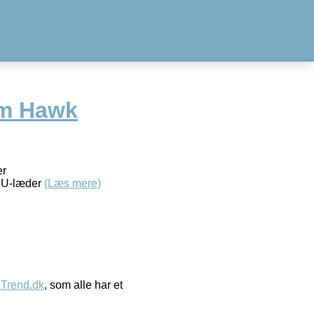
rm Hawk
er
 PU-læder
(Læs mere)
eTrend.dk
, som alle har et