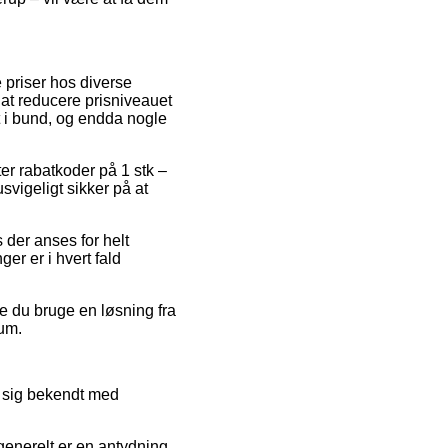
 priser hos diverse
l at reducere prisniveauet
t i bund, og endda nogle
fter rabatkoder på 1 stk –
vigeligt sikker på at
der anses for helt
er er i hvert fald
e du bruge en løsning fra
rum.
e sig bekendt med
enerelt er en antydning