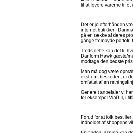
til at levere varerne til e
Det er jo efterhånden væ
internet butikker i Danma
på en række af deres pro
gange frembyde portofri f
Trods dette kan det til hv
Danform Hawk gæste/møde
modtage den bedste pris
Man må dog være opmærks
ekstremt beskeden, er det
omfattet af en retningsli
Generelt anbefaler vi ha
for eksempel ViaBill, i t
Forud for at folk bestil
indholdet af shoppens vil
En anden løsning kan der