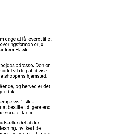
 dage at få leveret til et
 Leveringsformen er jo
 Danform Hawk
 arbejdes adresse. Den er
odel vil dog altid vise
l netshoppens hjemsted.
gående, og herved er det
produkt.
empelvis 1 stk –
 bestille tidligere end
rsonalet får fri.
udsætter det at der
øsning, hvilket i de
erup – vil være at få dem