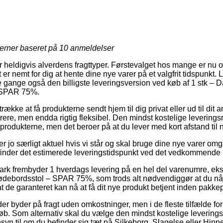
jerner baseret på
10
anmeldelser
r heldigvis alverdens fragttyper. Førstevalget hos mange er nu om
 er nemt for dig at hente dine nye varer på et valgfrit tidspunkt.
gange også den billigste leveringsversion ved køb af 1 stk –
 SPAR 75%.
ække at få produkterne sendt hjem til dig privat eller ud til dit
re, men endda rigtig fleksibel. Den mindst kostelige leveringsm
e produkterne, men det beroer på at du lever med kort afstand ti
r jo særligt aktuel hvis vi står og skal bruge dine nye varer om
 finder det estimerede leveringstidspunkt ved det vedkommende 
ark frembyder 1 hverdags levering på en hel del varenumre, eks
bordsstol – SPAR 75%, som trods alt nødvendiggør at du når at
t de garanteret kan nå at få dit nye produkt betjent inden pakkepe
er byder på fragt uden omkostninger, men i de fleste tilfælde for
løb. Som alternativ skal du vælge den mindst kostelige leveringsl
nsyn til om du befinder sig tæt på Silkeborg, Slagelse eller Hinn