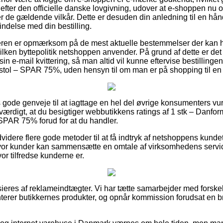
g efter den officielle danske lovgivning, udover at e-shoppen nu og
er de gældende vilkår. Dette er desuden din anledning til en hån
indelse med din bestilling.
øberen er opmærksom på de mest aktuelle bestemmelser der kan h
ken byttepolitik netshoppen anvender. På grund af dette er det i
in e-mail kvittering, så man altid vil kunne eftervise bestillinge
l – SPAR 75%, uden hensyn til om man er på shopping til en 
es gode genveje til at iagttage en hel del øvrige konsumenters vu
sværdigt, at du besigtiger webbutikkens ratings af 1 stk – Danf
PAR 75% forud for at du handler.
dere flere gode metoder til at få indtryk af netshoppens kundet
 hvor kunder kan sammensætte en omtale af virksomhedens serv
or tilfredse kunderne er.
eres af reklameindtægter. Vi har tætte samarbejder med forskell
erer butikkernes produkter, og opnår kommission forudsat en br