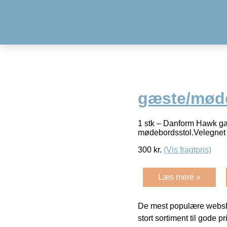
gæste/mød
1 stk – Danform Hawk g
mødebordsstol.Velegnet ti
300
kr.
(Vis fragtpris)
Læs mere »
De mest populære websho
stort sortiment til gode pr