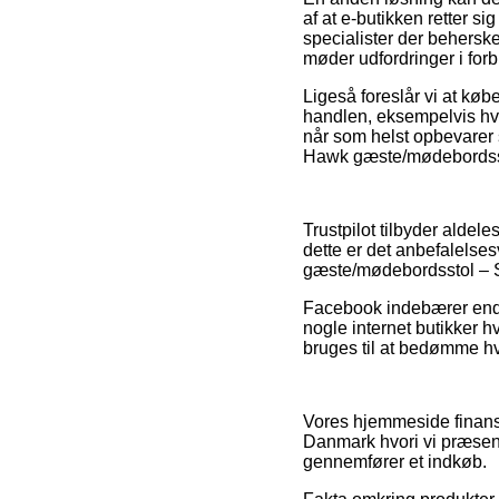
af at e-butikken retter si
specialister der behersk
møder udfordringer i forb
Ligeså foreslår vi at k
handlen, eksempelvis hvil
når som helst opbevarer s
Hawk gæste/mødebordssto
Trustpilot tilbyder aldel
dette er det anbefalelse
gæste/mødebordsstol – S
Facebook indebærer endvi
nogle internet butikker
bruges til at bedømme hv
Vores hjemmeside finansi
Danmark hvori vi præsent
gennemfører et indkøb.