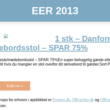
EER 2013
1 stk – Danfo
ebordsstol – SPAR 75%
æste/mødebordsstol – SPAR 75%En super behagelig gæste ell
l hvis du mangler en stol overfor dit skrivebord til gæster.Sort
Køb nu »
ps for erhverv i øjeblikket er
Engsig.dk
,
Office2go.dk
og
Offic
iser.