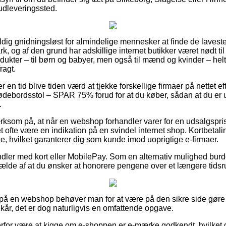
t udleveringssted.
ldig gnidningsløst for almindelige mennesker at finde de laveste
rk, og af den grund har adskillige internet butikker været nødt ti
dukter – til børn og babyer, men også til mænd og kvinder – hel
ragt.
er en tid blive tiden værd at tjekke forskellige firmaer på nettet e
bordsstol – SPAR 75% forud for at du køber, sådan at du er us
.
om på, at når en webshop forhandler varer for en udsalgspris 
 ofte være en indikation på en svindel internet shop. Kortbetaling
nje, hvilket garanterer dig som kunde imod uoprigtige e-firmaer.
ndler med kort eller MobilePay. Som en alternativ mulighed burd
ilfælde af at du ønsker at honorere pengene over et længere tids
ler på en webshop behøver man for at være på den sikre side gør
kår, det er dog naturligvis en omfattende opgave.
for være at kigge om e-shoppen er e-mærke godkendt, hvilket g