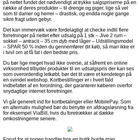
på nettet fundet det nødvendigt at trykke salgspriserne på en
række af deres produkter – til drenge og piger, lige så vel
som til damer og herrer – drastisk, og endda nogle gange
sikre fragt uden gebyr.
Det kan immervæk være fordelagtigt at checke indtil flere
forretninger på nettet efter udsalg på 1 stk – Jive 2 rum –
sokkel – antracit – 35 cm dyb med låger – Udstillingsmodel
– SPAR 50 % inden du gennemfører dit køb, så man ikke er
i tvivl om at få fat i den bedste pris.
Du bør lige meget hvad ikke overse, at såfremt en online
virksomhed tilbyder produkter til en udsalgspris der kan ses
som overordentlig letkøbt, bør det tit være et kendetegn på
en svindel webshop. Kortbestillinger er i hvert fald
indbefattet af en forordning, der garanterer køberen overfor
snydagtige internet forretninger.
Vi går generelt ind for kortbetalinger eller MobilePay. Som
en alternativ mulighed bør du benytte en afdragsløsning fra
for eksempel ViaBill, hvis du foretrækker at dække
omkostningerne senere.
Forud for at nogen handler hos en butik burde man