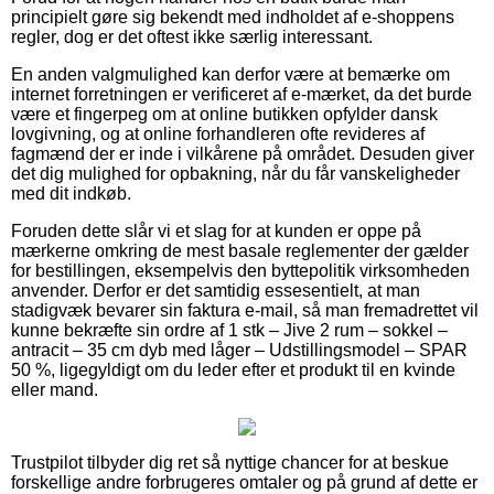
principielt gøre sig bekendt med indholdet af e-shoppens
regler, dog er det oftest ikke særlig interessant.
En anden valgmulighed kan derfor være at bemærke om
internet forretningen er verificeret af e-mærket, da det burde
være et fingerpeg om at online butikken opfylder dansk
lovgivning, og at online forhandleren ofte revideres af
fagmænd der er inde i vilkårene på området. Desuden giver
det dig mulighed for opbakning, når du får vanskeligheder
med dit indkøb.
Foruden dette slår vi et slag for at kunden er oppe på
mærkerne omkring de mest basale reglementer der gælder
for bestillingen, eksempelvis den byttepolitik virksomheden
anvender. Derfor er det samtidig essesentielt, at man
stadigvæk bevarer sin faktura e-mail, så man fremadrettet vil
kunne bekræfte sin ordre af 1 stk – Jive 2 rum – sokkel –
antracit – 35 cm dyb med låger – Udstillingsmodel – SPAR
50 %, ligegyldigt om du leder efter et produkt til en kvinde
eller mand.
Trustpilot tilbyder dig ret så nyttige chancer for at beskue
forskellige andre forbrugeres omtaler og på grund af dette er