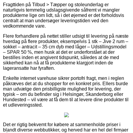
Fragttiden på Tilbud > Tæpper og stoleunderlag er
naturligvis temmelig udslagsgivende såfremt vi mangler
produkterne lige om lidt, så i det øjemed er det forholdsvis
centralt at man undersøger leveringstiden ved den
vedkommende vare.
Flere forhandlere på nettet stiller udsigt til levering på næste
hverdag på flere produkter, eksempelvis 1 stk – Jive 2 rum –
sokkel – antracit – 35 cm dyb med låger – Udstillingsmodel
– SPAR 50 %, men husk at det er underforstået at der
bestilles inden et angivent tidspunkt, således at de med
sikkerhed kan nå at få produkterne klargjort inden de
lageransatte har fyraften.
Enkelte internet varehuse sikrer portofri fragt, men i reglen
påkræves det at du shopper for en konkret pris. Ellers burde
man udvælge den prisbilligste mulighed for levering, der
typisk – om du befinder sig i Helsingør, Skanderborg eller
Hundested – vil være at få dem til at levere dine produkter til
et udleveringssted.
Det er rigtig bekvemt for købere at sammenholde priser i
blandt diverse webbutikker, og herved har en hel del firmaer