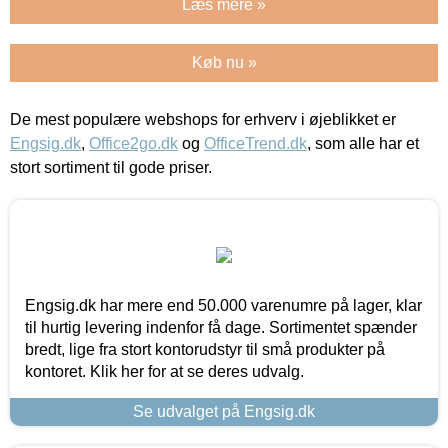
Læs mere »
Køb nu »
De mest populære webshops for erhverv i øjeblikket er
Engsig.dk
,
Office2go.dk
og
OfficeTrend.dk
, som alle har et
stort sortiment til gode priser.
Engsig.dk har mere end 50.000 varenumre på lager, klar
til hurtig levering indenfor få dage. Sortimentet spænder
bredt, lige fra stort kontorudstyr til små produkter på
kontoret. Klik her for at se deres udvalg.
Se udvalget på Engsig.dk