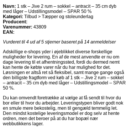
Navn:
1 stk – Jive 2 rum – sokkel – antracit – 35 cm dyb
med låger – Udstillingsmodel – SPAR 50 %
Kategori:
Tilbud > Tæpper og stoleunderlag
Producent:
Varenummer:
43809
EAN:
Vurderet til
4
ud af 5 stjerner baseret på
14
anmeldelser
Adskillige e-shops yder i øjeblikket diverse forskellige
muligheder for levering. En af de mest anvendte er nu om
dage levering til et afhentningssted, fordi du dermed nemt
kan hente de købte varer når du har mulighed for det.
Løsningen er altså ret så fleksibel, samt mange gange også
den billigste fragtform ved køb af 1 stk – Jive 2 rum – sokkel
– antracit – 35 cm dyb med låger – Udstillingsmodel – SPAR
50 %.
Du kan omvendt foretrække at vælge at få sendt til hvor du
bor eller til hvor du arbejder. Leveringstypen bliver godt nok
en smule mere bekostelig, men til gengæld temmelig let.
Den mindst kostelige leveringsmodel er dog selv at hente
ordren, men det beroer på at du har bopæl nær
webbutikkens lager.