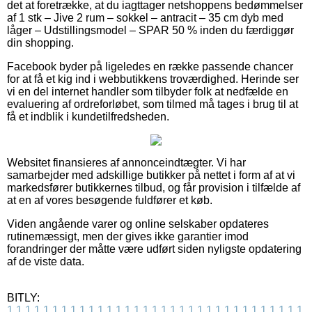
det at foretrække, at du iagttager netshoppens bedømmelser
af 1 stk – Jive 2 rum – sokkel – antracit – 35 cm dyb med
låger – Udstillingsmodel – SPAR 50 % inden du færdiggør
din shopping.
Facebook byder på ligeledes en række passende chancer
for at få et kig ind i webbutikkens troværdighed. Herinde ser
vi en del internet handler som tilbyder folk at nedfælde en
evaluering af ordreforløbet, som tilmed må tages i brug til at
få et indblik i kundetilfredsheden.
Websitet finansieres af annonceindtægter. Vi har
samarbejder med adskillige butikker på nettet i form af at vi
markedsfører butikkernes tilbud, og får provision i tilfælde af
at en af vores besøgende fuldfører et køb.
Viden angående varer og online selskaber opdateres
rutinemæssigt, men der gives ikke garantier imod
forandringer der måtte være udført siden nyligste opdatering
af de viste data.
BITLY:
1
1
1
1
1
1
1
1
1
1
1
1
1
1
1
1
1
1
1
1
1
1
1
1
1
1
1
1
1
1
1
1
1