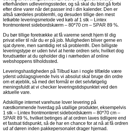
efterhånden udleveringssteder, og så skal du blot gå forbi
efter dine varer når det passer ind i din kalender. Den er
altså særdeles problemfri, og desuden tillige den mest
letkøbte leveringsmetode ved køb af 1 stk – Lintex
frontmonteret sidebordskærm – 80*70 cm – SPAR 89 %.
Du bør tillige foretrække at få varerne sendt hjem til dig
privat eller til når du er på job. Muligheden bliver gerne en
sjat dyrere, men samtidig ret så problemfri. Den billigste
leveringstype er uden tvivl at hente ordren selv, hvilket dog
forudsætter at du opholder dig i nærheden af online
webshoppens tilholdssted.
Leveringshastigheden på Tilbud kan i nogle tilfælde være
yderst udslagsgivende hvis vi absolut skal bruge din ordre
om et øjeblik, så med det formål er det selvfølgelig
meningsfuldt at vi checker leveringstidspunktet ved den
aktuelle vare.
Adskillige internet varehuse lover levering på
næstkommende hverdag på utallige produkter, eksempelvis
1 stk – Lintex frontmonteret sidebordskærm – 80*70 cm –
SPAR 89 %, hvilket betinges af at ordren laves tidligere end
et fastsat tidspunkt, så de har en chance for at nå at få ordren
ud af døren inden pakkepersonalet drager hjemad.