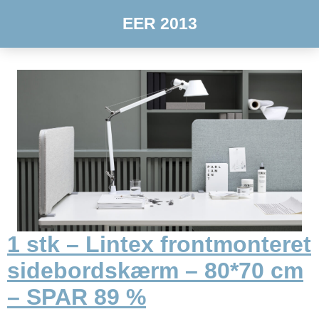
EER 2013
1 stk – Lintex frontmonteret
sidebordskærm – 80*70 cm
– SPAR 89 %