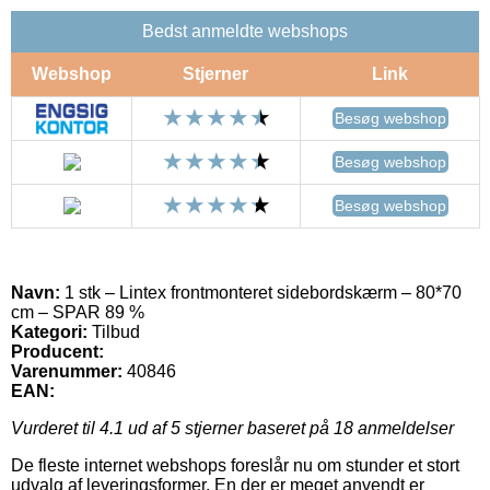
Bedst anmeldte webshops
Webshop
Stjerner
Link
Besøg webshop
Besøg webshop
Besøg webshop
Navn:
1 stk – Lintex frontmonteret sidebordskærm – 80*70
cm – SPAR 89 %
Kategori:
Tilbud
Producent:
Varenummer:
40846
EAN:
Vurderet til
4.1
ud af 5 stjerner baseret på
18
anmeldelser
De fleste internet webshops foreslår nu om stunder et stort
udvalg af leveringsformer. En der er meget anvendt er