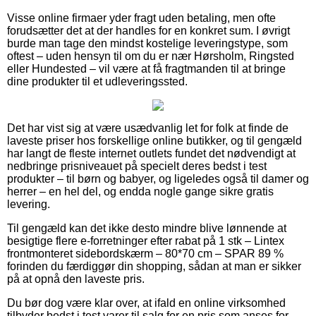
Visse online firmaer yder fragt uden betaling, men ofte
forudsætter det at der handles for en konkret sum. I øvrigt
burde man tage den mindst kostelige leveringstype, som
oftest – uden hensyn til om du er nær Hørsholm, Ringsted
eller Hundested – vil være at få fragtmanden til at bringe
dine produkter til et udleveringssted.
Det har vist sig at være usædvanlig let for folk at finde de
laveste priser hos forskellige online butikker, og til gengæld
har langt de fleste internet outlets fundet det nødvendigt at
nedbringe prisniveauet på specielt deres bedst i test
produkter – til børn og babyer, og ligeledes også til damer og
herrer – en hel del, og endda nogle gange sikre gratis
levering.
Til gengæld kan det ikke desto mindre blive lønnende at
besigtige flere e-forretninger efter rabat på 1 stk – Lintex
frontmonteret sidebordskærm – 80*70 cm – SPAR 89 %
forinden du færdiggør din shopping, sådan at man er sikker
på at opnå den laveste pris.
Du bør dog være klar over, at ifald en online virksomhed
tilbyder bedst i test varer til salg for en pris som anses for