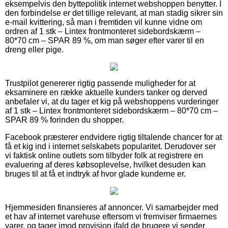
eksempelvis den byttepolitik internet webshoppen benytter. I
den forbindelse er det tillige relevant, at man stadig sikrer sin
e-mail kvittering, så man i fremtiden vil kunne vidne om
ordren af 1 stk – Lintex frontmonteret sidebordskærm –
80*70 cm – SPAR 89 %, om man søger efter varer til en
dreng eller pige.
Trustpilot genererer rigtig passende muligheder for at
eksaminere en række aktuelle kunders tanker og derved
anbefaler vi, at du tager et kig på webshoppens vurderinger
af 1 stk – Lintex frontmonteret sidebordskærm – 80*70 cm –
SPAR 89 % forinden du shopper.
Facebook præsterer endvidere rigtig tiltalende chancer for at
få et kig ind i internet selskabets popularitet. Derudover ser
vi faktisk online outlets som tilbyder folk at registrere en
evaluering af deres købsoplevelse, hvilket desuden kan
bruges til at få et indtryk af hvor glade kunderne er.
Hjemmesiden finansieres af annoncer. Vi samarbejder med
et hav af internet varehuse eftersom vi fremviser firmaernes
varer, og tager imod provision ifald de brugere vi sender