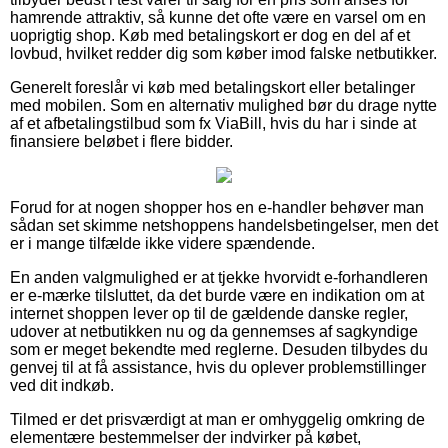
hamrende attraktiv, så kunne det ofte være en varsel om en
uoprigtig shop. Køb med betalingskort er dog en del af et
lovbud, hvilket redder dig som køber imod falske netbutikker.
Generelt foreslår vi køb med betalingskort eller betalinger
med mobilen. Som en alternativ mulighed bør du drage nytte
af et afbetalingstilbud som fx ViaBill, hvis du har i sinde at
finansiere beløbet i flere bidder.
Forud for at nogen shopper hos en e-handler behøver man
sådan set skimme netshoppens handelsbetingelser, men det
er i mange tilfælde ikke videre spændende.
En anden valgmulighed er at tjekke hvorvidt e-forhandleren
er e-mærke tilsluttet, da det burde være en indikation om at
internet shoppen lever op til de gældende danske regler,
udover at netbutikken nu og da gennemses af sagkyndige
som er meget bekendte med reglerne. Desuden tilbydes du
genvej til at få assistance, hvis du oplever problemstillinger
ved dit indkøb.
Tilmed er det prisværdigt at man er omhyggelig omkring de
elementære bestemmelser der indvirker på købet,