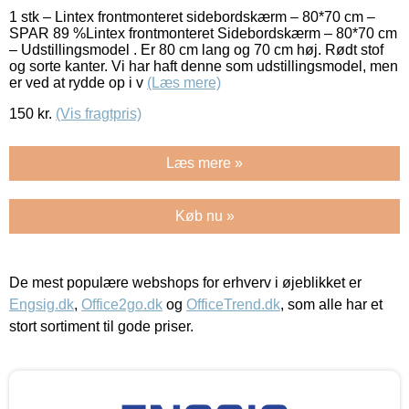
1 stk – Lintex frontmonteret sidebordskærm – 80*70 cm –
SPAR 89 %Lintex frontmonteret Sidebordskærm – 80*70 cm
– Udstillingsmodel . Er 80 cm lang og 70 cm høj. Rødt stof
og sorte kanter. Vi har haft denne som udstillingsmodel, men
er ved at rydde op i v
(Læs mere)
150
kr.
(Vis fragtpris)
Læs mere »
Køb nu »
De mest populære webshops for erhverv i øjeblikket er
Engsig.dk
,
Office2go.dk
og
OfficeTrend.dk
, som alle har et
stort sortiment til gode priser.