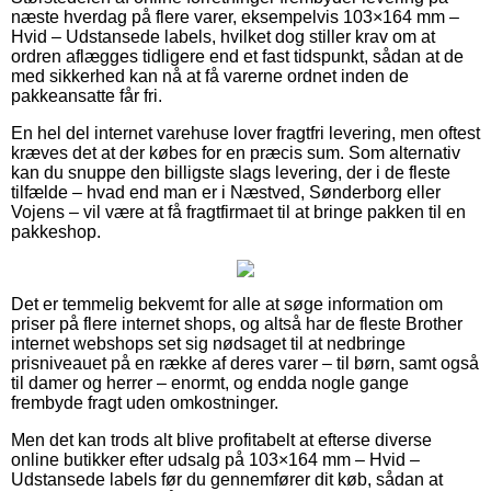
næste hverdag på flere varer, eksempelvis 103×164 mm –
Hvid – Udstansede labels, hvilket dog stiller krav om at
ordren aflægges tidligere end et fast tidspunkt, sådan at de
med sikkerhed kan nå at få varerne ordnet inden de
pakkeansatte får fri.
En hel del internet varehuse lover fragtfri levering, men oftest
kræves det at der købes for en præcis sum. Som alternativ
kan du snuppe den billigste slags levering, der i de fleste
tilfælde – hvad end man er i Næstved, Sønderborg eller
Vojens – vil være at få fragtfirmaet til at bringe pakken til en
pakkeshop.
Det er temmelig bekvemt for alle at søge information om
priser på flere internet shops, og altså har de fleste Brother
internet webshops set sig nødsaget til at nedbringe
prisniveauet på en række af deres varer – til børn, samt også
til damer og herrer – enormt, og endda nogle gange
frembyde fragt uden omkostninger.
Men det kan trods alt blive profitabelt at efterse diverse
online butikker efter udsalg på 103×164 mm – Hvid –
Udstansede labels før du gennemfører dit køb, sådan at