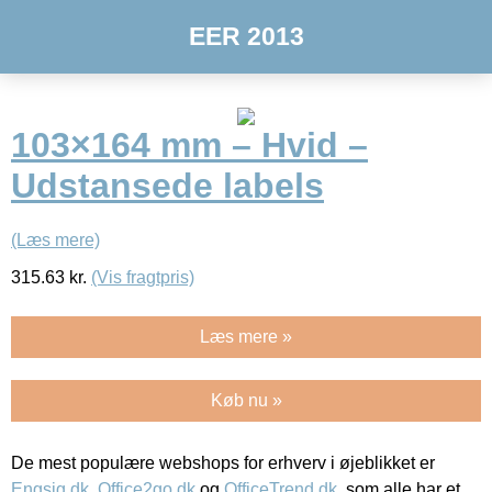
EER 2013
103×164 mm – Hvid –
Udstansede labels
(Læs mere)
315.63
kr.
(Vis fragtpris)
Læs mere »
Køb nu »
De mest populære webshops for erhverv i øjeblikket er
Engsig.dk
,
Office2go.dk
og
OfficeTrend.dk
, som alle har et