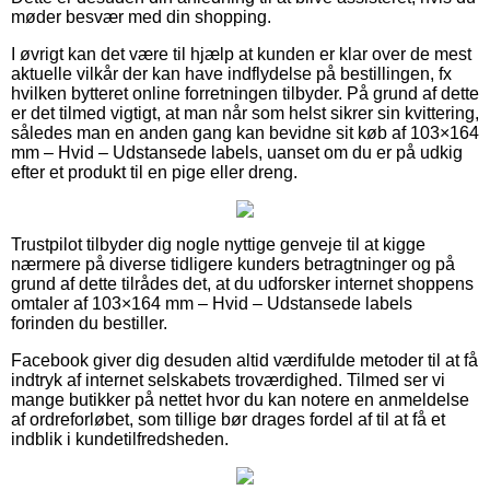
møder besvær med din shopping.
I øvrigt kan det være til hjælp at kunden er klar over de mest
aktuelle vilkår der kan have indflydelse på bestillingen, fx
hvilken bytteret online forretningen tilbyder. På grund af dette
er det tilmed vigtigt, at man når som helst sikrer sin kvittering,
således man en anden gang kan bevidne sit køb af 103×164
mm – Hvid – Udstansede labels, uanset om du er på udkig
efter et produkt til en pige eller dreng.
Trustpilot tilbyder dig nogle nyttige genveje til at kigge
nærmere på diverse tidligere kunders betragtninger og på
grund af dette tilrådes det, at du udforsker internet shoppens
omtaler af 103×164 mm – Hvid – Udstansede labels
forinden du bestiller.
Facebook giver dig desuden altid værdifulde metoder til at få
indtryk af internet selskabets troværdighed. Tilmed ser vi
mange butikker på nettet hvor du kan notere en anmeldelse
af ordreforløbet, som tillige bør drages fordel af til at få et
indblik i kundetilfredsheden.