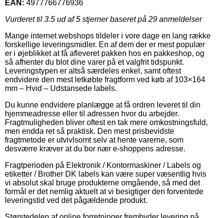
EAN:
4977766776936
Vurderet til
3.5
ud af 5 stjerner baseret på
29
anmeldelser
Mange internet webshops tildeler i vore dage en lang række
forskellige leveringsmidler. En af dem der er mest populær
er i øjeblikket at få afleveret pakken hos en pakkeshop, og
så afhenter du blot dine varer på et valgfrit tidspunkt.
Leveringstypen er altså særdeles enkel, samt oftest
endvidere den mest letkøbte fragtform ved køb af 103×164
mm – Hvid – Udstansede labels.
Du kunne endvidere planlægge at få ordren leveret til din
hjemmeadresse eller til adressen hvor du arbejder.
Fragtmuligheden bliver oftest en tak mere omkostningsfuld,
men endda ret så praktisk. Den mest prisbevidste
fragtmetode er utvivlsomt selv at hente varerne, som
desværre kræver at du bor nær e-shoppens adresse.
Fragtperioden på Elektronik / Kontormaskiner / Labels og
etiketter / Brother DK labels kan være super væsentlig hvis
vi absolut skal bruge produkterne omgående, så med det
formål er det nemlig aktuelt at vi besigtiger den forventede
leveringstid ved det pågældende produkt.
Størstedelen af online forretninger frembyder levering på