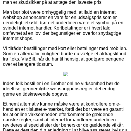
man er skudsikker på at antage den laveste pris.
Man bør blot være omhyggelig med, at ifald en internet
webshop annoncerer en vare for en udsalgspris som er
uendeligt letkøbt, bør det undertiden være et symbol på en
svindel internet handler. Kortbetalinger er i hvert fald
omfavnet af en lov, der begunstiger en overfor snydagtige
internet shops.
Vi tilråder bestillinger med kort eller betalinger med mobilen.
Som en alternativ mulighed burde du vælge et afdragstilbud
fra f.eks. ViaBill, når du har til hensigt at godtgøre pengene
over et længere tidsrum.
Inden folk bestiller i en Brother online virksomhed bør de
ideelt set gennemløbe webshoppens regler, det er dog
gerne en tidskrævende opgave.
Et nemt alternativ kunne måske være at kontrollere om e-
handlen er tilsluttet e-mærket, fordi det bør være en garanti
for at online virksomheden efterkommer de gældende
danske regler, samt at internet forhandleren undertiden
revideres af specialister der behersker de gældende vilkår.
Dette er desuden din anledning til at blive assisteret, hvis du