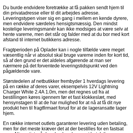
Du burde endvidere foretrække at få pakken sendt hjem til
din privatadresse eller til dit arbejdes adresse.
Leveringstypen viser sig en gang i mellem en kende dyrere,
men endvidere særdeles hensigtsmæssig. Den mindst
kostelige leveringsmanér kan ikke modsiges at være selv at
hente varerne, men det står og falder med at du bor med kort
afstand til internet butikkens adresse.
Fragtperioden på Oplader kan i nogle tilfælde være meget
væsentlig når vi absolut skal bruge varerne inden for kort tid,
så af den grund er det aldeles afgørende at man ser
nærmere på det forventede leveringstidspunkt ved den
pågældende vare.
Størstedelen af netbutikker frembyder 1 hverdags levering
på en række af deres varer, eksempelvis 12V Lightning
Charger White 2.4A 1.0m, men det regnes ud fra at
bestillingen køres igennem før et fast klokkeslæt, med
hensynstagen til at de har mulighed for at nå at få dit nye
produkt hen til fragtfirmaet forud for at de lageransatte tager
hjem.
En række internet outlets garanterer levering uden betaling,
men for det meste kræver det at der bestilles for en fastsat