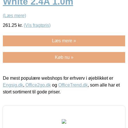
White 2.4A 1.0m
(Læs mere)
261.25
kr.
(Vis fragtpris)
Læs mere »
Køb nu »
De mest populære webshops for erhverv i øjeblikket er
Engsig.dk
,
Office2go.dk
og
OfficeTrend.dk
, som alle har et
stort sortiment til gode priser.