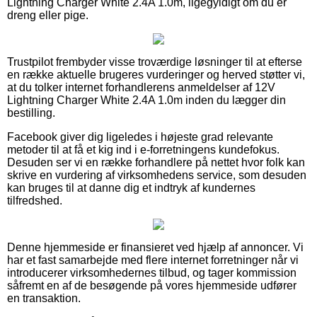
Lightning Charger White 2.4A 1.0m, ligegyldigt om du er
dreng eller pige.
Trustpilot frembyder visse troværdige løsninger til at efterse
en række aktuelle brugeres vurderinger og herved støtter vi,
at du tolker internet forhandlerens anmeldelser af 12V
Lightning Charger White 2.4A 1.0m inden du lægger din
bestilling.
Facebook giver dig ligeledes i højeste grad relevante
metoder til at få et kig ind i e-forretningens kundefokus.
Desuden ser vi en række forhandlere på nettet hvor folk kan
skrive en vurdering af virksomhedens service, som desuden
kan bruges til at danne dig et indtryk af kundernes
tilfredshed.
Denne hjemmeside er finansieret ved hjælp af annoncer. Vi
har et fast samarbejde med flere internet forretninger når vi
introducerer virksomhedernes tilbud, og tager kommission
såfremt en af de besøgende på vores hjemmeside udfører
en transaktion.