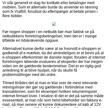
Vi slår generelt et slag for kortkøb eller betalinger med
mobilen. Som et alternativ burde du anvende en løsning
som fx ViaBill, forudsat du efterspørger at betale prisen i
flere bidder.
Før nogen shopper i en netbutik bør man faktisk se på
netbutikkens forretningsbetingelser, men det er i mange
tilfælde en tidskrævende opgave.
Alternativet kunne derfor være at se hvorvidt e-shoppen er
godkendt af e-mærket, da det almindeligvis er et bevis på at
e-shoppen efterkommer de danske regler, foruden at internet
forretningen løbende evalueres af eksperter der har megen
viden om de gældende bestemmelser. Det er en rigtig god
anledning til at blive hjulpet, når du skulle få
problemstillinger med din ordre.
Tilmed tilrådes det at man er klar over de mest relevante
retningslinjer der gør sig gældende i forbindelse med
transaktionen, som for eksempel hvilken returneringsret
internet firmaet lover. I relation til det er det på samme måde
essesentielt, at man når som helst bibeholder sin faktura e-
mail, så man senere vil kunne dokumentere sit køb af 12V