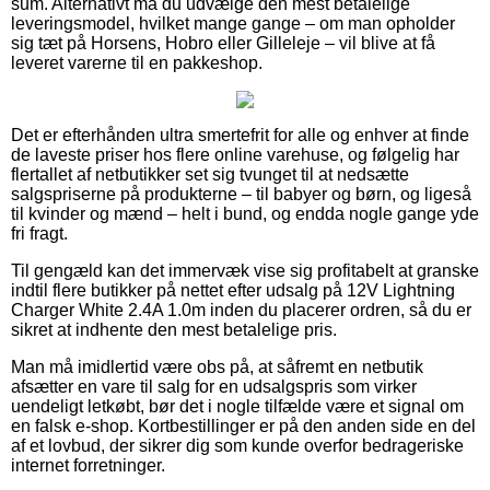
sum. Alternativt må du udvælge den mest betalelige
leveringsmodel, hvilket mange gange – om man opholder
sig tæt på Horsens, Hobro eller Gilleleje – vil blive at få
leveret varerne til en pakkeshop.
Det er efterhånden ultra smertefrit for alle og enhver at finde
de laveste priser hos flere online varehuse, og følgelig har
flertallet af netbutikker set sig tvunget til at nedsætte
salgspriserne på produkterne – til babyer og børn, og ligeså
til kvinder og mænd – helt i bund, og endda nogle gange yde
fri fragt.
Til gengæld kan det immervæk vise sig profitabelt at granske
indtil flere butikker på nettet efter udsalg på 12V Lightning
Charger White 2.4A 1.0m inden du placerer ordren, så du er
sikret at indhente den mest betalelige pris.
Man må imidlertid være obs på, at såfremt en netbutik
afsætter en vare til salg for en udsalgspris som virker
uendeligt letkøbt, bør det i nogle tilfælde være et signal om
en falsk e-shop. Kortbestillinger er på den anden side en del
af et lovbud, der sikrer dig som kunde overfor bedrageriske
internet forretninger.