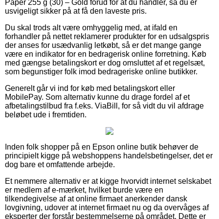
Paper 255 g (30) – Gold forud for at du handler, så du er
usvigeligt sikker på at få den laveste pris.
Du skal trods alt være omhyggelig med, at ifald en
forhandler på nettet reklamerer produkter for en udsalgspris
der anses for usædvanlig letkøbt, så er det mange gange
være en indikator for en bedragerisk online forretning. Køb
med gængse betalingskort er dog omsluttet af et regelsæt,
som begunstiger folk imod bedrageriske online butikker.
Generelt går vi ind for køb med betalingskort eller
MobilePay. Som alternativ kunne du drage fordel af et
afbetalingstilbud fra f.eks. ViaBill, for så vidt du vil afdrage
beløbet ude i fremtiden.
Inden folk shopper på en Epson online butik behøver de
principielt kigge på webshoppens handelsbetingelser, det er
dog bare et omfattende arbejde.
Et nemmere alternativ er at kigge hvorvidt internet selskabet
er medlem af e-mærket, hvilket burde være en
tilkendegivelse af at online firmaet anerkender dansk
lovgivning, udover at internet firmaet nu og da overvåges af
eksperter der forstår bestemmelserne på området. Dette er