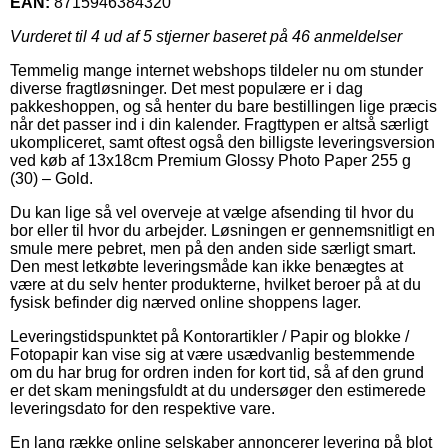
EAN:
8715946384320
Vurderet til
4
ud af 5 stjerner baseret på
46
anmeldelser
Temmelig mange internet webshops tildeler nu om stunder
diverse fragtløsninger. Det mest populære er i dag
pakkeshoppen, og så henter du bare bestillingen lige præcis
når det passer ind i din kalender. Fragttypen er altså særligt
ukompliceret, samt oftest også den billigste leveringsversion
ved køb af 13x18cm Premium Glossy Photo Paper 255 g
(30) – Gold.
Du kan lige så vel overveje at vælge afsending til hvor du
bor eller til hvor du arbejder. Løsningen er gennemsnitligt en
smule mere pebret, men på den anden side særligt smart.
Den mest letkøbte leveringsmåde kan ikke benægtes at
være at du selv henter produkterne, hvilket beroer på at du
fysisk befinder dig nærved online shoppens lager.
Leveringstidspunktet på Kontorartikler / Papir og blokke /
Fotopapir kan vise sig at være usædvanlig bestemmende
om du har brug for ordren inden for kort tid, så af den grund
er det skam meningsfuldt at du undersøger den estimerede
leveringsdato for den respektive vare.
En lang række online selskaber annoncerer levering på blot