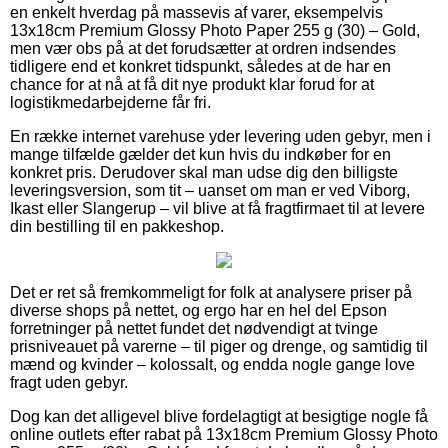
en enkelt hverdag på massevis af varer, eksempelvis
13x18cm Premium Glossy Photo Paper 255 g (30) – Gold,
men vær obs på at det forudsætter at ordren indsendes
tidligere end et konkret tidspunkt, således at de har en
chance for at nå at få dit nye produkt klar forud for at
logistikmedarbejderne får fri.
En række internet varehuse yder levering uden gebyr, men i
mange tilfælde gælder det kun hvis du indkøber for en
konkret pris. Derudover skal man udse dig den billigste
leveringsversion, som tit – uanset om man er ved Viborg,
Ikast eller Slangerup – vil blive at få fragtfirmaet til at levere
din bestilling til en pakkeshop.
Det er ret så fremkommeligt for folk at analysere priser på
diverse shops på nettet, og ergo har en hel del Epson
forretninger på nettet fundet det nødvendigt at tvinge
prisniveauet på varerne – til piger og drenge, og samtidig til
mænd og kvinder – kolossalt, og endda nogle gange love
fragt uden gebyr.
Dog kan det alligevel blive fordelagtigt at besigtige nogle få
online outlets efter rabat på 13x18cm Premium Glossy Photo