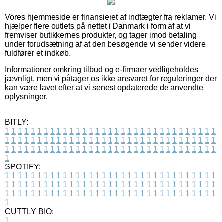
Vores hjemmeside er finansieret af indtægter fra reklamer. Vi
hjælper flere outlets på nettet i Danmark i form af at vi
fremviser butikkernes produkter, og tager imod betaling
under forudsætning af at den besøgende vi sender videre
fuldfører et indkøb.
Informationer omkring tilbud og e-firmaer vedligeholdes
jævnligt, men vi påtager os ikke ansvaret for reguleringer der
kan være lavet efter at vi senest opdaterede de anvendte
oplysninger.
BITLY:
1
1
1
1
1
1
1
1
1
1
1
1
1
1
1
1
1
1
1
1
1
1
1
1
1
1
1
1
1
1
1
1
1
1
1
1
1
1
1
1
1
1
1
1
1
1
1
1
1
1
1
1
1
1
1
1
1
1
1
1
1
1
1
1
1
1
1
1
1
1
1
1
1
1
1
1
1
1
1
1
1
1
1
1
1
1
1
1
1
1
1
1
1
1
1
1
1
1
1
1
SPOTIFY:
1
1
1
1
1
1
1
1
1
1
1
1
1
1
1
1
1
1
1
1
1
1
1
1
1
1
1
1
1
1
1
1
1
1
1
1
1
1
1
1
1
1
1
1
1
1
1
1
1
1
1
1
1
1
1
1
1
1
1
1
1
1
1
1
1
1
1
1
1
1
1
1
1
1
1
1
1
1
1
1
1
1
1
1
1
1
1
1
1
1
1
1
1
1
1
1
1
1
1
1
CUTTLY BIO:
1