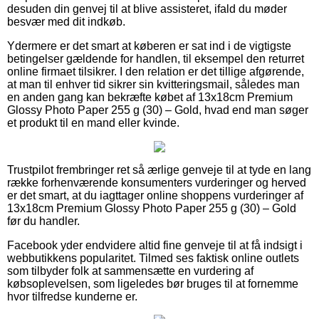
desuden din genvej til at blive assisteret, ifald du møder
besvær med dit indkøb.
Ydermere er det smart at køberen er sat ind i de vigtigste
betingelser gældende for handlen, til eksempel den returret
online firmaet tilsikrer. I den relation er det tillige afgørende,
at man til enhver tid sikrer sin kvitteringsmail, således man
en anden gang kan bekræfte købet af 13x18cm Premium
Glossy Photo Paper 255 g (30) – Gold, hvad end man søger
et produkt til en mand eller kvinde.
Trustpilot frembringer ret så ærlige genveje til at tyde en lang
række forhenværende konsumenters vurderinger og herved
er det smart, at du iagttager online shoppens vurderinger af
13x18cm Premium Glossy Photo Paper 255 g (30) – Gold
før du handler.
Facebook yder endvidere altid fine genveje til at få indsigt i
webbutikkens popularitet. Tilmed ses faktisk online outlets
som tilbyder folk at sammensætte en vurdering af
købsoplevelsen, som ligeledes bør bruges til at fornemme
hvor tilfredse kunderne er.