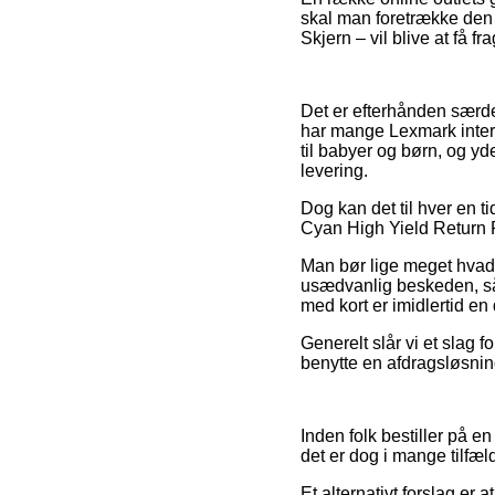
skal man foretrække den 
Skjern – vil blive at få fra
Det er efterhånden særdele
har mange Lexmark intern
til babyer og børn, og yd
levering.
Dog kan det til hver en t
Cyan High Yield Return P
Man bør lige meget hvad i
usædvanlig beskeden, så
med kort er imidlertid en
Generelt slår vi et slag 
benytte en afdragsløsning
Inden folk bestiller på e
det er dog i mange tilfæl
Et alternativt forslag er