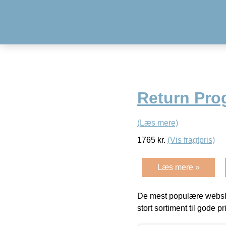
Return Pro
(Læs mere)
1765
kr.
(Vis fragtpris)
Læs mere »
De mest populære websho
stort sortiment til gode pr