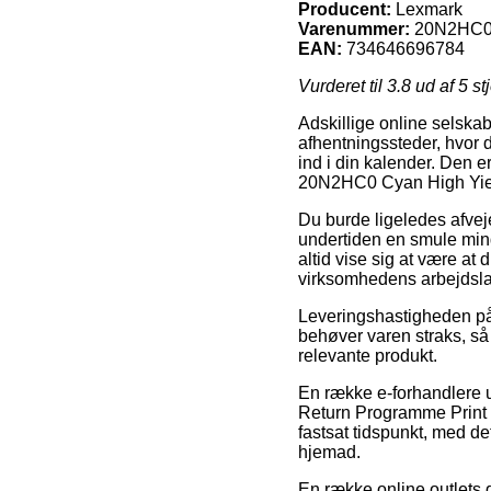
Producent:
Lexmark
Varenummer:
20N2HC
EAN:
734646696784
Vurderet til
3.8
ud af 5 st
Adskillige online selska
afhentningssteder, hvor d
ind i din kalender. Den 
20N2HC0 Cyan High Yiel
Du burde ligeledes afveje 
undertiden en smule mind
altid vise sig at være at
virksomhedens arbejdsla
Leveringshastigheden på E
behøver varen straks, så 
relevante produkt.
En række e-forhandlere 
Return Programme Print Ca
fastsat tidspunkt, med de
hjemad.
En række online outlets g