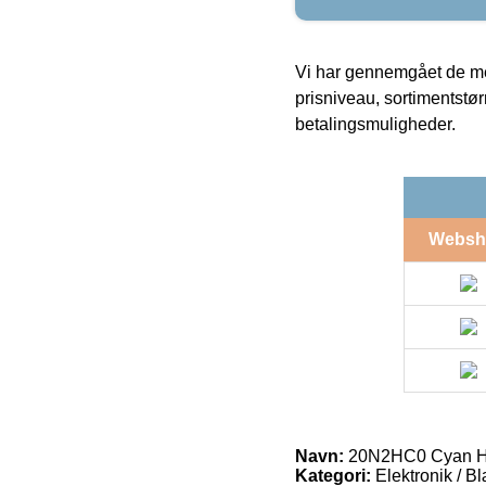
Vi har gennemgået de mes
prisniveau, sortimentstø
betalingsmuligheder.
Websh
Navn:
20N2HC0 Cyan Hig
Kategori:
Elektronik / B