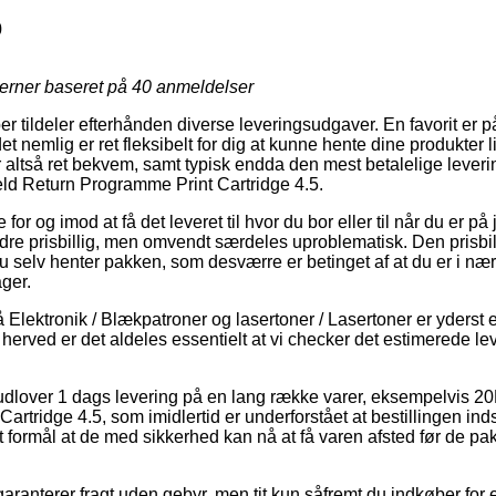
0
jerner baseret på
40
anmeldelser
ber tildeler efterhånden diverse leveringsudgaver. En favorit er
et nemlig er ret fleksibelt for dig at kunne hente dine produkter 
er altså ret bekvem, samt typisk endda den mest betalelige lever
d Return Programme Print Cartridge 4.5.
for og imod at få det leveret til hvor du bor eller til når du er p
re prisbillig, men omvendt særdeles uproblematisk. Den prisbill
 du selv henter pakken, som desværre er betinget af at du er i næ
ger.
lektronik / Blækpatroner og lasertoner / Lasertoner er yderst esse
herved er det aldeles essentielt at vi checker det estimerede lev
udlover 1 dags levering på en lang række varer, eksempelvis 
rtridge 4.5, som imidlertid er underforstået at bestillingen ind
t formål at de med sikkerhed kan nå at få varen afsted før de p
aranterer fragt uden gebyr, men tit kun såfremt du indkøber for e