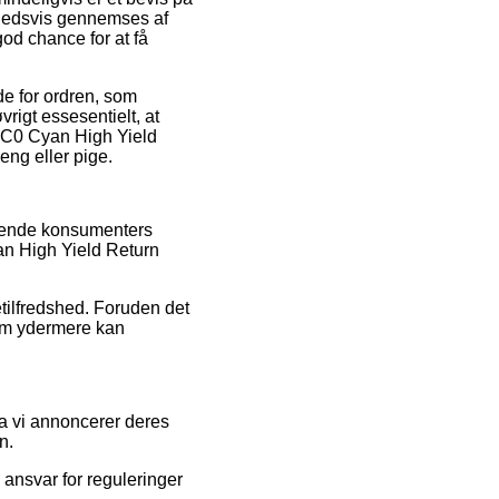
ighedsvis gennemses af
od chance for at få
e for ordren, som
igt essesentielt, at
HC0 Cyan High Yield
eng eller pige.
værende konsumenters
an High Yield Return
etilfredshed. Foruden det
som ydermere kan
da vi annoncerer deres
n.
ansvar for reguleringer