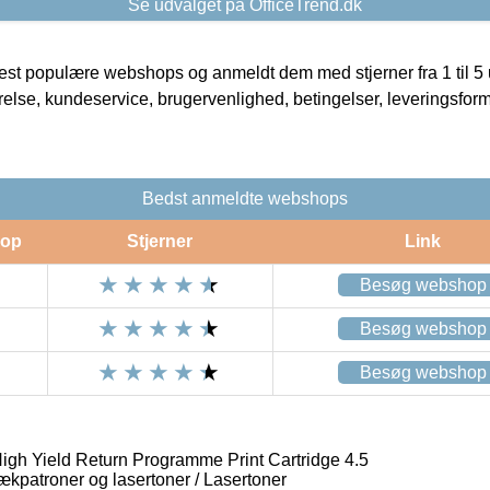
Se udvalget på OfficeTrend.dk
t populære webshops og anmeldt dem med stjerner fra 1 til 5 ud
rrelse, kundeservice, brugervenlighed, betingelser, leveringsfor
Bedst anmeldte webshops
op
Stjerner
Link
Besøg webshop
Besøg webshop
Besøg webshop
h Yield Return Programme Print Cartridge 4.5
lækpatroner og lasertoner / Lasertoner