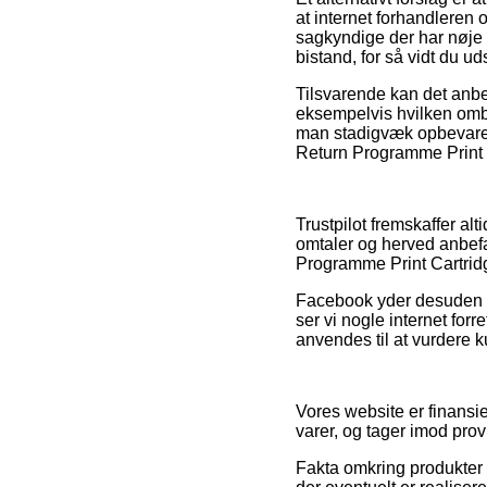
at internet forhandleren 
sagkyndige der har nøje
bistand, for så vidt du ud
Tilsvarende kan det anb
eksempelvis hvilken omby
man stadigvæk opbevarer
Return Programme Print Ca
Trustpilot fremskaffer a
omtaler og herved anbefa
Programme Print Cartridge
Facebook yder desuden sup
ser vi nogle internet for
anvendes til at vurdere 
Vores website er finansi
varer, og tager imod pro
Fakta omkring produkter 