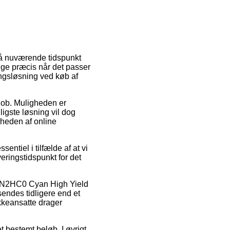
 på nuværende tidspunkt
lige præcis når det passer
ingsløsning ved køb af
å job. Muligheden er
igste løsning vil dog
rheden af online
ntiel i tilfælde af at vi
eringstidspunkt for det
20N2HC0 Cyan High Yield
sendes tidligere end et
akkeansatte drager
t bestemt beløb. I øvrigt