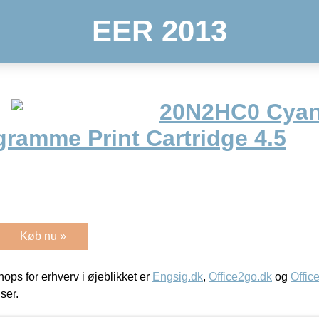
EER 2013
20N2HC0 Cyan 
gramme Print Cartridge 4.5
Køb nu »
ps for erhverv i øjeblikket er
Engsig.dk
,
Office2go.dk
og
Offic
iser.