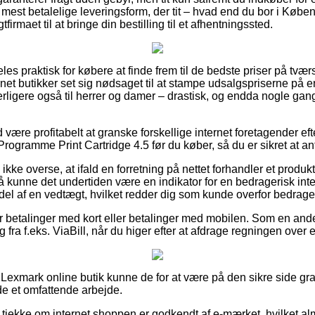
mest betalelige leveringsform, der tit – hvad end du bor i Købe
gtfirmaet til at bringe din bestilling til et afhentningssted.
s praktisk for købere at finde frem til de bedste priser på tværs 
et butikker set sig nødsaget til at stampe udsalgspriserne på e
erligere også til herrer og damer – drastisk, og endda nogle gan
id være profitabelt at granske forskellige internet foretagender 
rogramme Print Cartridge 4.5 før du køber, så du er sikret at an
kke overse, at ifald en forretning på nettet forhandler et produkt
 kunne det undertiden være en indikator for en bedragerisk in
 del af en vedtægt, hvilket redder dig som kunde overfor bedrage
for betalinger med kort eller betalinger med mobilen. Som en an
 fra f.eks. ViaBill, når du higer efter at afdrage regningen over 
n Lexmark online butik kunne de for at være på den sikre side gr
de et omfattende arbejde.
 at tjekke om internet shoppen er godkendt af e-mærket, hvilket al