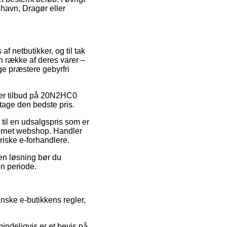
nhavn, Dragør eller
af netbutikker, og til tak
n række af deres varer –
ge præstere gebyrfri
efter tilbud på 20N2HC0
tage den bedste pris.
 til en udsalgspris som er
ternet webshop. Handler
riske e-forhandlere.
den løsning bør du
en periode.
anske e-butikkens regler,
mindeligvis er et bevis på