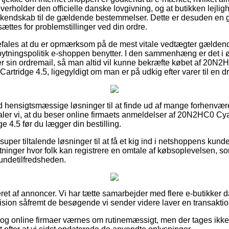
overholder den officielle danske lovgivning, og at butikken lejl
 kendskab til de gældende bestemmelser. Dette er desuden en g
sættes for problemstillinger ved din ordre.
efales at du er opmærksom på de mest vitale vedtægter gældend
tningspolitik e-shoppen benytter. I den sammenhæng er det i øvr
 sin ordremail, så man altid vil kunne bekræfte købet af 20N2
rtridge 4.5, ligegyldigt om man er på udkig efter varer til en dr
ltid hensigtsmæssige løsninger til at finde ud af mange forhen
ler vi, at du beser online firmaets anmeldelser af 20N2HC0 Cy
 4.5 før du lægger din bestilling.
er tiltalende løsninger til at få et kig ind i netshoppens kund
retninger hvor folk kan registrere en omtale af købsoplevelsen, 
kundetilfredsheden.
eret af annoncer. Vi har tætte samarbejder med flere e-butikker 
vision såfremt de besøgende vi sender videre laver en transaktio
og online firmaer værnes om rutinemæssigt, men der tages ikke 