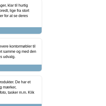
, klar til hurtig
edt, lige fra stort
er for at se deres
evere kontormøbler til
 det samme og med den
es udvalg.
rodukter. De har et
og mærker,
foto, tasker m.m. Klik