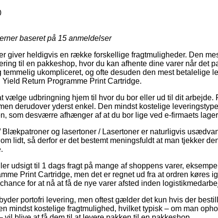
0
jerner baseret på
15
anmeldelser
er giver heldigvis en række forskellige fragtmuligheder. Den me
ring til en pakkeshop, hvor du kan afhente dine varer når det p
 temmelig ukompliceret, og ofte desuden den mest betalelige l
ield Return Programme Print Cartridge.
t vælge udbringning hjem til hvor du bor eller ud til dit arbejde. 
 men derudover yderst enkel. Den mindst kostelige leveringstyp
n, som desværre afhænger af at du bor lige ved e-firmaets lager
/ Blækpatroner og lasertoner / Lasertoner er naturligvis usædvanl
 om lidt, så derfor er det bestemt meningsfuldt at man tjekker de
.
ller udsigt til 1 dags fragt på mange af shoppens varer, ekse
mme Print Cartridge, men det er regnet ud fra at ordren køres i
chance for at nå at få de nye varer afsted inden logistikmedarbej
yder portofri levering, men oftest gælder det kun hvis der bestill
n mindst kostelige fragtmulighed, hvilket typisk – om man opho
vil blive at få dem til at levere pakken til en pakkeshop.