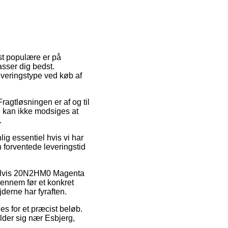
st populære er på
asser dig bedst.
everingstype ved køb af
Fragtløsningen er af og til
e kan ikke modsiges at
.
ig essentiel hvis vi har
n forventede leveringstid
mpelvis 20N2HM0 Magenta
gennem før et konkret
derne har fyraften.
es for et præcist beløb.
lder sig nær Esbjerg,