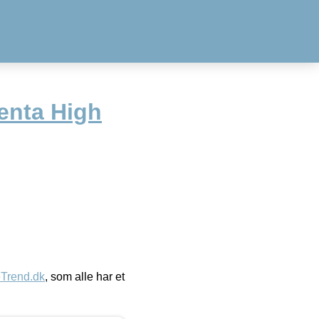
nta High
eTrend.dk
, som alle har et