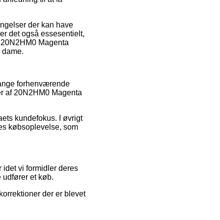
ingelser der kan have
er det også essesentielt,
 af 20N2HM0 Magenta
r dame.
 mange forhenværende
lser af 20N2HM0 Magenta
aets kundefokus. I øvrigt
res købsoplevelse, som
 idet vi formidler deres
 udfører et køb.
korrektioner der er blevet