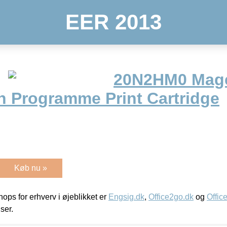
EER 2013
20N2HM0 Mage
rn Programme Print Cartridge
Køb nu »
ps for erhverv i øjeblikket er
Engsig.dk
,
Office2go.dk
og
Offic
iser.