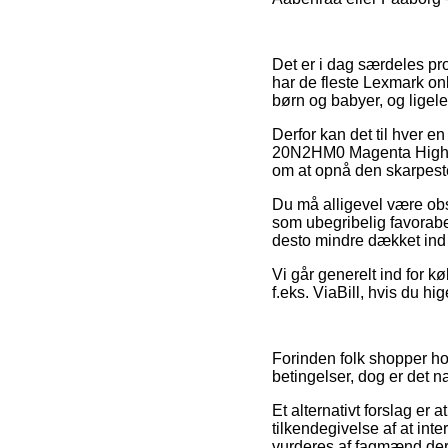
Det er i dag særdeles pro
har de fleste Lexmark on
børn og babyer, og ligele
Derfor kan det til hver e
20N2HM0 Magenta High Yie
om at opnå den skarpeste
Du må alligevel være obs 
som ubegribelig favorabe
desto mindre dækket ind 
Vi går generelt ind for k
f.eks. ViaBill, hvis du hi
Forinden folk shopper h
betingelser, dog er det n
Et alternativt forslag er
tilkendegivelse af at int
vurderes af fagmænd der 