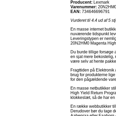
Producent:
Lexmark
Varenummer:
20N2HM
EAN:
734646696791
Vurderet til
4.4
ud af 5 st
En masse internet butikk
nuværende tidspunkt leve
Leveringstypen er nemlig
20N2HM0 Magenta High Y
Du burde tillige forsøge a
en sjat mere bekostelig,
være selv at hente pakke
Fragttiden på Elektronik 
brug for produkterne lige
for den pågældende vare
En masse netbutikker sti
High Yield Return Progra
klokkeslæt, så de har en 
En række webbutikker tilb
Derudover bør du tage de
Aabenraa eller Faaborg – 