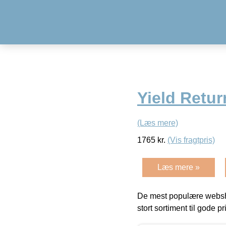
Yield Retu
(Læs mere)
1765
kr.
(Vis fragtpris)
Læs mere »
De mest populære websho
stort sortiment til gode pr