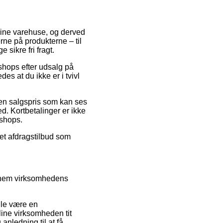
nline varehuse, og derved
rne på produkterne – til
sikre fri fragt.
bshops efter udsalg på
 at du ikke er i tvivl
r en salgspris som kan ses
d. Kortbetalinger er ikke
bshops.
 et afdragstilbud som
ennem virksomhedens
lle være en
line virksomheden tit
nledning til at få