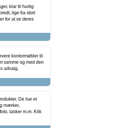
, klar til hurtig
edt, lige fra stort
er for at se deres
evere kontormøbler til
 det samme og med den
es udvalg.
rodukter. De har et
og mærker,
foto, tasker m.m. Klik