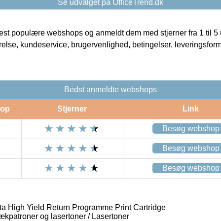
Se udvalget på OfficeTrend.dk
t populære webshops og anmeldt dem med stjerner fra 1 til 5 ud
rrelse, kundeservice, brugervenlighed, betingelser, leveringsfor
Bedst anmeldte webshops
op
Stjerner
Link
Besøg webshop
Besøg webshop
Besøg webshop
High Yield Return Programme Print Cartridge
lækpatroner og lasertoner / Lasertoner