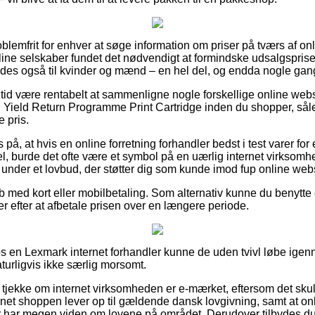
blemfrit for enhver at søge information om priser på tværs af o
line selskaber fundet det nødvendigt at formindske udsalgsprise
des også til kvinder og mænd – en hel del, og endda nogle gange 
n tid være rentabelt at sammenligne nogle forskellige online we
ld Return Programme Print Cartridge inden du shopper, således
 pris.
på, at hvis en online forretning forhandler bedst i test varer fo
l, burde det ofte være et symbol på en uærlig internet virksomhe
under et lovbud, der støtter dig som kunde imod fup online we
øb med kort eller mobilbetaling. Som alternativ kunne du benytte
ger efter at afbetale prisen over en længere periode.
os en Lexmark internet forhandler kunne de uden tvivl løbe ig
aturligvis ikke særlig morsomt.
 at tjekke om internet virksomheden er e-mærket, eftersom det sku
ernet shoppen lever op til gældende dansk lovgivning, samt at on
har megen viden om lovene på området. Derudover tilbydes du a