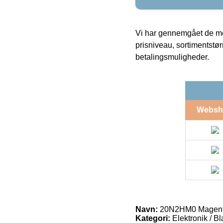
Vi har gennemgået de mes
prisniveau, sortimentstø
betalingsmuligheder.
Websh
Navn:
20N2HM0 Magenta 
Kategori:
Elektronik / B