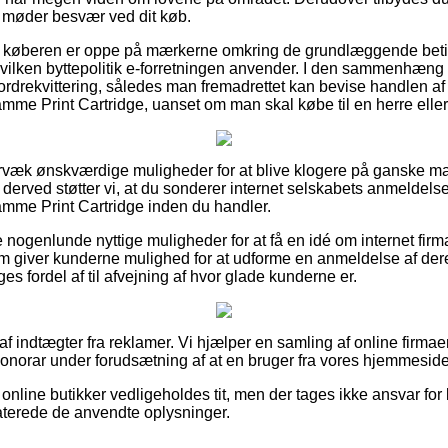
du møder besvær ved dit køb.
p at køberen er oppe på mærkerne omkring de grundlæggende bet
 hvilken byttepolitik e-forretningen anvender. I den sammenhæng 
 ordrekvittering, således man fremadrettet kan bevise handlen
mme Print Cartridge, uanset om man skal købe til en herre elle
mervæk ønskværdige muligheder for at blive klogere på ganske
derved støtter vi, at du sonderer internet selskabets anmelde
mme Print Cartridge inden du handler.
 nogenlunde nyttige muligheder for at få en idé om internet firm
m giver kunderne mulighed for at udforme en anmeldelse af de
 fordel af til afvejning af hvor glade kunderne er.
af indtægter fra reklamer. Vi hjælper en samling af online firmaer
onorar under forudsætning af at en bruger fra vores hjemmeside
nline butikker vedligeholdes tit, men der tages ikke ansvar for 
pdaterede de anvendte oplysninger.