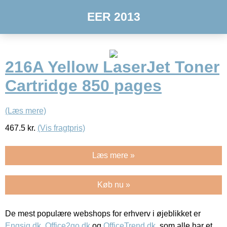
EER 2013
216A Yellow LaserJet Toner
Cartridge 850 pages
(Læs mere)
467.5
kr.
(Vis fragtpris)
Læs mere »
Køb nu »
De mest populære webshops for erhverv i øjeblikket er
Engsig.dk
,
Office2go.dk
og
OfficeTrend.dk
, som alle har et