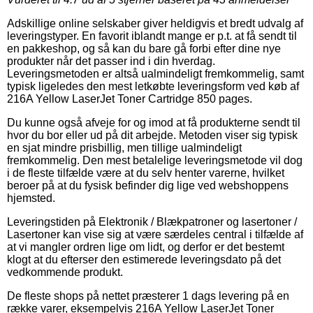
Adskillige online selskaber giver heldigvis et bredt udvalg af
leveringstyper. En favorit iblandt mange er p.t. at få sendt til
en pakkeshop, og så kan du bare gå forbi efter dine nye
produkter når det passer ind i din hverdag.
Leveringsmetoden er altså ualmindeligt fremkommelig, samt
typisk ligeledes den mest letkøbte leveringsform ved køb af
216A Yellow LaserJet Toner Cartridge 850 pages.
Du kunne også afveje for og imod at få produkterne sendt til
hvor du bor eller ud på dit arbejde. Metoden viser sig typisk
en sjat mindre prisbillig, men tillige ualmindeligt
fremkommelig. Den mest betalelige leveringsmetode vil dog
i de fleste tilfælde være at du selv henter varerne, hvilket
beroer på at du fysisk befinder dig lige ved webshoppens
hjemsted.
Leveringstiden på Elektronik / Blækpatroner og lasertoner /
Lasertoner kan vise sig at være særdeles central i tilfælde af
at vi mangler ordren lige om lidt, og derfor er det bestemt
klogt at du efterser den estimerede leveringsdato på det
vedkommende produkt.
De fleste shops på nettet præsterer 1 dags levering på en
række varer, eksempelvis 216A Yellow LaserJet Toner