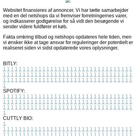
Websitet finansieres af annoncer. Vi har tætte samarbejder
med en del netshops da vi fremviser forretningernes varer,
og indkasserer godtgørelse for så vidt den besøgende vi
sender videre fuldfører et køb.
Fakta omkring tilbud og netshops opdateres hele tiden, men
vi ønsker ikke at tage ansvar for reguleringer der potentielt er
realiseret siden vi sidst opdaterede vores oplysninger.
BITLY:
1
1
1
1
1
1
1
1
1
1
1
1
1
1
1
1
1
1
1
1
1
1
1
1
1
1
1
1
1
1
1
1
1
1
1
1
1
1
1
1
1
1
1
1
1
1
1
1
1
1
1
1
1
1
1
1
1
1
1
1
1
1
1
1
1
1
1
1
1
1
1
1
1
1
1
1
1
1
1
1
1
1
1
1
1
1
1
1
1
1
1
1
1
1
1
1
1
1
1
1
SPOTIFY:
1
1
1
1
1
1
1
1
1
1
1
1
1
1
1
1
1
1
1
1
1
1
1
1
1
1
1
1
1
1
1
1
1
1
1
1
1
1
1
1
1
1
1
1
1
1
1
1
1
1
1
1
1
1
1
1
1
1
1
1
1
1
1
1
1
1
1
1
1
1
1
1
1
1
1
1
1
1
1
1
1
1
1
1
1
1
1
1
1
1
1
1
1
1
1
1
1
1
1
1
CUTTLY BIO:
1
1
1
1
1
1
1
1
1
1
1
1
1
1
1
1
1
1
1
1
1
1
1
1
1
1
1
1
1
1
1
1
1
1
1
1
1
1
1
1
1
1
1
1
1
1
1
1
1
1
1
1
1
1
1
1
1
1
1
1
1
1
1
1
1
1
1