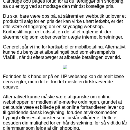
Cartridge 850 pages forud for at du færdiggør din shopping,
så du er tryg ved at modtage den mindst kostelige pris.
Du skal bare være obs på, at såfremt en webbutik udlover et
produkt til salg for en pris der kan virke uhørt letkøbt, er det
ofte være et fingerpeg om en snydagtig webshop.
Kortbestillinger er trods alt en del af et reglement, der
skærmer dig som køber overfor uægte internet forretninger.
Generelt går vi ind for kortkøb eller mobilbetaling. Alternativt
kunne du benytte et afbetalingstilbud som eksempelvis
ViaBill, når du efterspørger at afbetale betalingen over tid.
Forinden folk handler på en HP webshop kan de reelt læse
dens regler, men det er for det meste en tidskrævende
opgave.
Alternativet kunne måske være at granske om online
webshoppen er medlem af e-mærke ordningen, grundet at
det burde være et billede på at online forhandleren lever op
til gældende dansk lovgivning, foruden at virksomheden
hyppigt efterses af jurister som forstår vilkårene. Dette er
desuden din mulighed for en håndsrækning, for så vidt du får
dilemmaer som følge af din shopping.