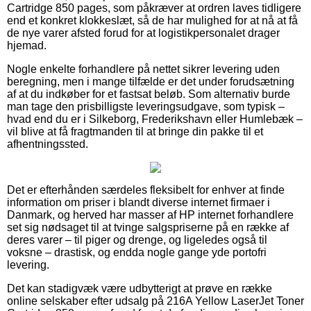
Cartridge 850 pages, som påkræver at ordren laves tidligere
end et konkret klokkeslæt, så de har mulighed for at nå at få
de nye varer afsted forud for at logistikpersonalet drager
hjemad.
Nogle enkelte forhandlere på nettet sikrer levering uden
beregning, men i mange tilfælde er det under forudsætning
af at du indkøber for et fastsat beløb. Som alternativ burde
man tage den prisbilligste leveringsudgave, som typisk –
hvad end du er i Silkeborg, Frederikshavn eller Humlebæk –
vil blive at få fragtmanden til at bringe din pakke til et
afhentningssted.
Det er efterhånden særdeles fleksibelt for enhver at finde
information om priser i blandt diverse internet firmaer i
Danmark, og herved har masser af HP internet forhandlere
set sig nødsaget til at tvinge salgspriserne på en række af
deres varer – til piger og drenge, og ligeledes også til
voksne – drastisk, og endda nogle gange yde portofri
levering.
Det kan stadigvæk være udbytterigt at prøve en række
online selskaber efter udsalg på 216A Yellow LaserJet Toner