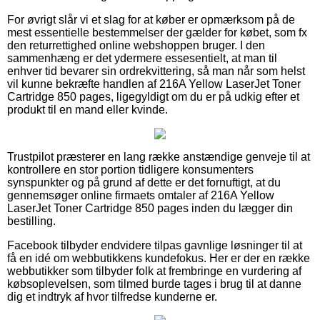
For øvrigt slår vi et slag for at køber er opmærksom på de
mest essentielle bestemmelser der gælder for købet, som fx
den returrettighed online webshoppen bruger. I den
sammenhæng er det ydermere essesentielt, at man til
enhver tid bevarer sin ordrekvittering, så man når som helst
vil kunne bekræfte handlen af 216A Yellow LaserJet Toner
Cartridge 850 pages, ligegyldigt om du er på udkig efter et
produkt til en mand eller kvinde.
Trustpilot præsterer en lang række anstændige genveje til at
kontrollere en stor portion tidligere konsumenters
synspunkter og på grund af dette er det fornuftigt, at du
gennemsøger online firmaets omtaler af 216A Yellow
LaserJet Toner Cartridge 850 pages inden du lægger din
bestilling.
Facebook tilbyder endvidere tilpas gavnlige løsninger til at
få en idé om webbutikkens kundefokus. Her er der en række
webbutikker som tilbyder folk at frembringe en vurdering af
købsoplevelsen, som tilmed burde tages i brug til at danne
dig et indtryk af hvor tilfredse kunderne er.