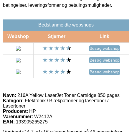
betingelser, leveringsformer og betalingsmuligheder.
Bedst anmeldte webshops
Webshop
Stjerner
Link
Besøg webshop
Besøg webshop
Besøg webshop
Navn:
216A Yellow LaserJet Toner Cartridge 850 pages
Kategori:
Elektronik / Blækpatroner og lasertoner /
Lasertoner
Producent:
HP
Varenummer:
W2412A
EAN:
193905265275
Vurderet til
4.7
ud af 5 stjerner baseret på
43
anmeldelser