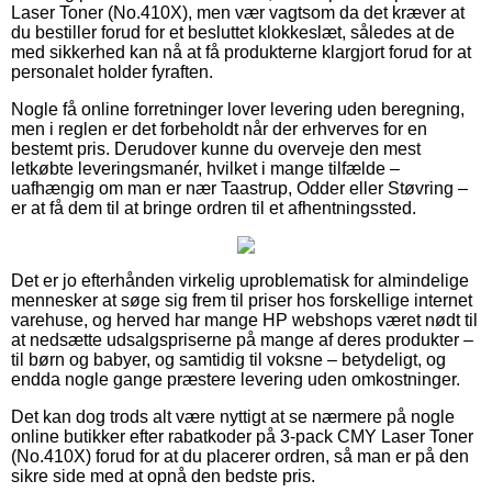
Laser Toner (No.410X), men vær vagtsom da det kræver at
du bestiller forud for et besluttet klokkeslæt, således at de
med sikkerhed kan nå at få produkterne klargjort forud for at
personalet holder fyraften.
Nogle få online forretninger lover levering uden beregning,
men i reglen er det forbeholdt når der erhverves for en
bestemt pris. Derudover kunne du overveje den mest
letkøbte leveringsmanér, hvilket i mange tilfælde –
uafhængig om man er nær Taastrup, Odder eller Støvring –
er at få dem til at bringe ordren til et afhentningssted.
Det er jo efterhånden virkelig uproblematisk for almindelige
mennesker at søge sig frem til priser hos forskellige internet
varehuse, og herved har mange HP webshops været nødt til
at nedsætte udsalgspriserne på mange af deres produkter –
til børn og babyer, og samtidig til voksne – betydeligt, og
endda nogle gange præstere levering uden omkostninger.
Det kan dog trods alt være nyttigt at se nærmere på nogle
online butikker efter rabatkoder på 3-pack CMY Laser Toner
(No.410X) forud for at du placerer ordren, så man er på den
sikre side med at opnå den bedste pris.