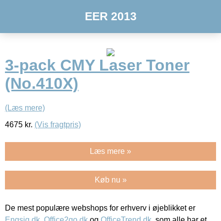
EER 2013
3-pack CMY Laser Toner
(No.410X)
(Læs mere)
4675
kr.
(Vis fragtpris)
Læs mere »
Køb nu »
De mest populære webshops for erhverv i øjeblikket er
Engsig.dk
,
Office2go.dk
og
OfficeTrend.dk
, som alle har et