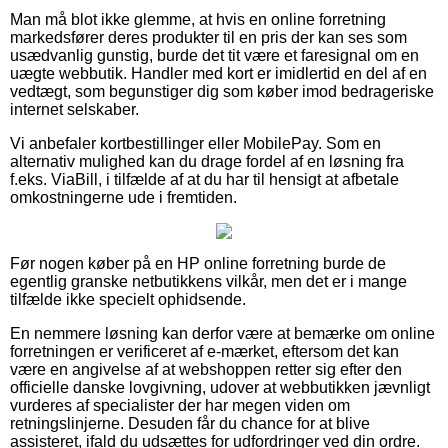
Man må blot ikke glemme, at hvis en online forretning
markedsfører deres produkter til en pris der kan ses som
usædvanlig gunstig, burde det tit være et faresignal om en
uægte webbutik. Handler med kort er imidlertid en del af en
vedtægt, som begunstiger dig som køber imod bedrageriske
internet selskaber.
Vi anbefaler kortbestillinger eller MobilePay. Som en
alternativ mulighed kan du drage fordel af en løsning fra
f.eks. ViaBill, i tilfælde af at du har til hensigt at afbetale
omkostningerne ude i fremtiden.
Før nogen køber på en HP online forretning burde de
egentlig granske netbutikkens vilkår, men det er i mange
tilfælde ikke specielt ophidsende.
En nemmere løsning kan derfor være at bemærke om online
forretningen er verificeret af e-mærket, eftersom det kan
være en angivelse af at webshoppen retter sig efter den
officielle danske lovgivning, udover at webbutikken jævnligt
vurderes af specialister der har megen viden om
retningslinjerne. Desuden får du chance for at blive
assisteret, ifald du udsættes for udfordringer ved din ordre.