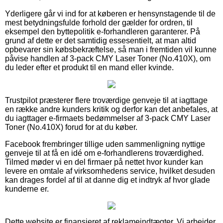
Yderligere går vi ind for at køberen er hensynstagende til de
mest betydningsfulde forhold der gælder for ordren, til
eksempel den byttepolitik e-forhandleren garanterer. På
grund af dette er det samtidig essesentielt, at man altid
opbevarer sin købsbekræftelse, så man i fremtiden vil kunne
påvise handlen af 3-pack CMY Laser Toner (No.410X), om
du leder efter et produkt til en mand eller kvinde.
Trustpilot præsterer flere troværdige genveje til at iagttage
en række andre kunders kritik og derfor kan det anbefales, at
du iagttager e-firmaets bedømmelser af 3-pack CMY Laser
Toner (No.410X) forud for at du køber.
Facebook frembringer tillige uden sammenligning nyttige
genveje til at få en idé om e-forhandlerens troværdighed.
Tilmed møder vi en del firmaer på nettet hvor kunder kan
levere en omtale af virksomhedens service, hvilket desuden
kan drages fordel af til at danne dig et indtryk af hvor glade
kunderne er.
Dette website er finansieret af reklameindtægter. Vi arbejder