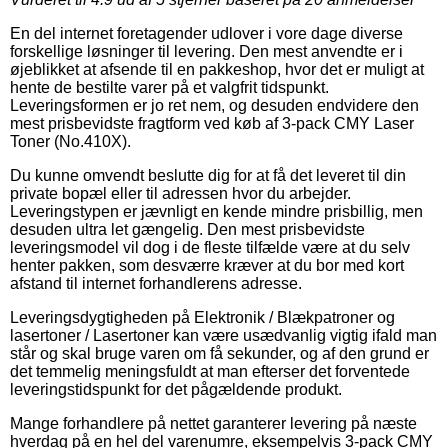
En del internet foretagender udlover i vore dage diverse
forskellige løsninger til levering. Den mest anvendte er i
øjeblikket at afsende til en pakkeshop, hvor det er muligt at
hente de bestilte varer på et valgfrit tidspunkt.
Leveringsformen er jo ret nem, og desuden endvidere den
mest prisbevidste fragtform ved køb af 3-pack CMY Laser
Toner (No.410X).
Du kunne omvendt beslutte dig for at få det leveret til din
private bopæl eller til adressen hvor du arbejder.
Leveringstypen er jævnligt en kende mindre prisbillig, men
desuden ultra let gængelig. Den mest prisbevidste
leveringsmodel vil dog i de fleste tilfælde være at du selv
henter pakken, som desværre kræver at du bor med kort
afstand til internet forhandlerens adresse.
Leveringsdygtigheden på Elektronik / Blækpatroner og
lasertoner / Lasertoner kan være usædvanlig vigtig ifald man
står og skal bruge varen om få sekunder, og af den grund er
det temmelig meningsfuldt at man efterser det forventede
leveringstidspunkt for det pågældende produkt.
Mange forhandlere på nettet garanterer levering på næste
hverdag på en hel del varenumre, eksempelvis 3-pack CMY