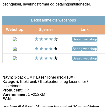
betingelser, leveringsformer og betalingsmuligheder.
Bedst anmeldte webshops
Webshop
Stjerner
Link
Besøg webshop
Besøg webshop
Besøg webshop
Navn:
3-pack CMY Laser Toner (No.410X)
Kategori:
Elektronik / Blækpatroner og lasertoner /
Lasertoner
Producent:
HP
Varenummer:
CF252XM
EAN:
Vurderet til
4.9
ud af 5 stjerner baseret på
20
anmeldelser