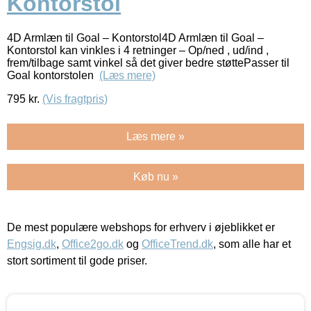
Kontorstol
4D Armlæn til Goal – Kontorstol4D Armlæn til Goal –
Kontorstol kan vinkles i 4 retninger – Op/ned , ud/ind ,
frem/tilbage samt vinkel så det giver bedre støttePasser til
Goal kontorstolen
(Læs mere)
795
kr.
(Vis fragtpris)
Læs mere »
Køb nu »
De mest populære webshops for erhverv i øjeblikket er
Engsig.dk
,
Office2go.dk
og
OfficeTrend.dk
, som alle har et
stort sortiment til gode priser.