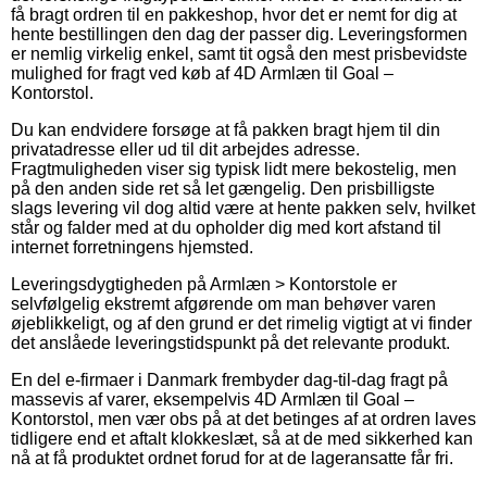
få bragt ordren til en pakkeshop, hvor det er nemt for dig at
hente bestillingen den dag der passer dig. Leveringsformen
er nemlig virkelig enkel, samt tit også den mest prisbevidste
mulighed for fragt ved køb af 4D Armlæn til Goal –
Kontorstol.
Du kan endvidere forsøge at få pakken bragt hjem til din
privatadresse eller ud til dit arbejdes adresse.
Fragtmuligheden viser sig typisk lidt mere bekostelig, men
på den anden side ret så let gængelig. Den prisbilligste
slags levering vil dog altid være at hente pakken selv, hvilket
står og falder med at du opholder dig med kort afstand til
internet forretningens hjemsted.
Leveringsdygtigheden på Armlæn > Kontorstole er
selvfølgelig ekstremt afgørende om man behøver varen
øjeblikkeligt, og af den grund er det rimelig vigtigt at vi finder
det anslåede leveringstidspunkt på det relevante produkt.
En del e-firmaer i Danmark frembyder dag-til-dag fragt på
massevis af varer, eksempelvis 4D Armlæn til Goal –
Kontorstol, men vær obs på at det betinges af at ordren laves
tidligere end et aftalt klokkeslæt, så at de med sikkerhed kan
nå at få produktet ordnet forud for at de lageransatte får fri.