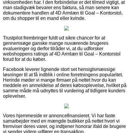
virksomheden har. I den forbindelse er det tilmed vigtigt, at
man stadigvæk bevarer ens faktura, så man senere kan
dokumentere handlen af 4D Armlæn til Goal – Kontorstol,
om du shopper til en mand eller kvinde.
Trustpilot frembringer fuldt ud sikre chancer for at
gennemsøge ganske mange nuværende brugeres
evalueringer og derfor tilråder vi, at du udforsker
webshoppens ratings af 4D Armlæn til Goal – Kontorstol
forud for at du køber.
Facebook leverer lignende stort set hensigtsmæssige
løsninger til at få indblik i online forretningens popularitet.
Herinde møder vi mange firmaer på nettet hvor du kan
meddele en anmeldelse af deres købsoplevelse, hvilket på
samme måde må udnyttes til vurdering af tidligere kunders
oplevelser.
Vores hjemmeside er annoncefinansieret. Vi har faste
samarbejder med en mængde butikker på nettet hvori vi
fremviser deres varer, og indtjener honorar ifald de brugere
vi sender videre udfører en transaktion.