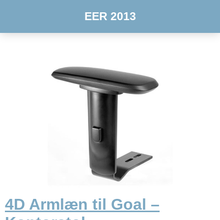
EER 2013
4D Armlæn til Goal –