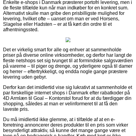
Enkelte e-shops i Danmark præsterer portofri levering, men i
de fleste tilfælde kun når man indkøber for en konkret sum.
Alternativt skulle man gribe den prisbilligste mulighed for
levering, hvilket ofte – uanset om man er ved Horsens,
Slagelse eller Hadsten – er at få kørt din ordre til et
afhentningssted.
Det er virkelig smart for alle og enhver at sammenholde
priser på diverse online virksomheder, og derfor har langt de
fleste netshops set sig tvunget til at formindske salgsværdien
på varerne – til piger og drenge, og yderligere også til damer
og herrer – eftertrykkeligt, og endda nogle gange præstere
levering uden gebyr.
Derfor kan det imidlertid vise sig lukrativt at sammenholde et
par forskellige internet shops i Danmark efter rabatkoder på
4D Armlæn til Goal – Kontorstol forud for at du færdiggør din
shopping, således at man er velinformeret til at få den
laveste pris.
Du må imidlertid ikke glemme, at i tilfælde af at en e-
forretning annoncerer deres produkter til en pris som virker
besynderligt attraktiv, så kunne det mange gange være et
tegn på en bedragerisk e-handler. Køb med kort er ikke