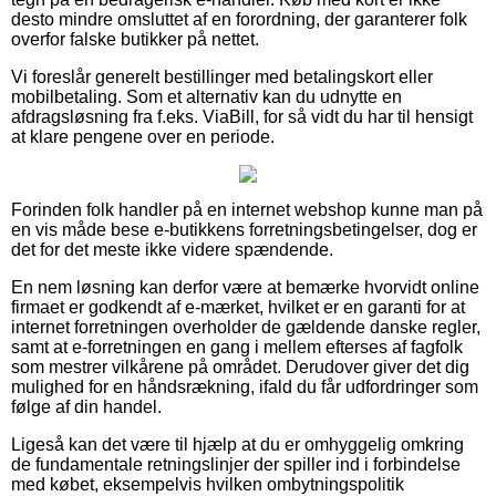
desto mindre omsluttet af en forordning, der garanterer folk
overfor falske butikker på nettet.
Vi foreslår generelt bestillinger med betalingskort eller
mobilbetaling. Som et alternativ kan du udnytte en
afdragsløsning fra f.eks. ViaBill, for så vidt du har til hensigt
at klare pengene over en periode.
Forinden folk handler på en internet webshop kunne man på
en vis måde bese e-butikkens forretningsbetingelser, dog er
det for det meste ikke videre spændende.
En nem løsning kan derfor være at bemærke hvorvidt online
firmaet er godkendt af e-mærket, hvilket er en garanti for at
internet forretningen overholder de gældende danske regler,
samt at e-forretningen en gang i mellem efterses af fagfolk
som mestrer vilkårene på området. Derudover giver det dig
mulighed for en håndsrækning, ifald du får udfordringer som
følge af din handel.
Ligeså kan det være til hjælp at du er omhyggelig omkring
de fundamentale retningslinjer der spiller ind i forbindelse
med købet, eksempelvis hvilken ombytningspolitik