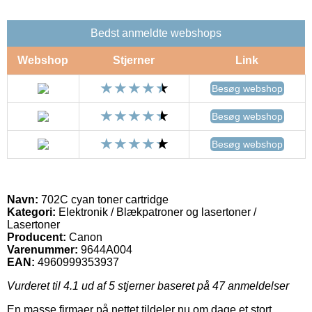
Bedst anmeldte webshops
Webshop
Stjerner
Link
Besøg webshop
Besøg webshop
Besøg webshop
Navn:
702C cyan toner cartridge
Kategori:
Elektronik / Blækpatroner og lasertoner /
Lasertoner
Producent:
Canon
Varenummer:
9644A004
EAN:
4960999353937
Vurderet til
4.1
ud af 5 stjerner baseret på
47
anmeldelser
En masse firmaer på nettet tildeler nu om dage et stort