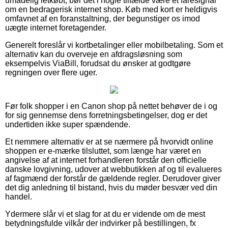
umådelig letkøbt, bør det i nogle tilfælde være et faresignal
om en bedragerisk internet shop. Køb med kort er heldigvis
omfavnet af en foranstaltning, der begunstiger os imod
uægte internet foretagender.
Generelt foreslår vi kortbetalinger eller mobilbetaling. Som et
alternativ kan du overveje en afdragsløsning som
eksempelvis ViaBill, forudsat du ønsker at godtgøre
regningen over flere uger.
Før folk shopper i en Canon shop på nettet behøver de i og
for sig gennemse dens forretningsbetingelser, dog er det
undertiden ikke super spændende.
Et nemmere alternativ er at se nærmere på hvorvidt online
shoppen er e-mærke tilsluttet, som længe har været en
angivelse af at internet forhandleren forstår den officielle
danske lovgivning, udover at webbutikken af og til evalueres
af fagmænd der forstår de gældende regler. Derudover giver
det dig anledning til bistand, hvis du møder besvær ved din
handel.
Ydermere slår vi et slag for at du er vidende om de mest
betydningsfulde vilkår der indvirker på bestillingen, fx