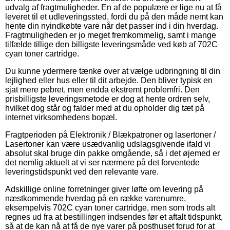
udvalg af fragtmuligheder. En af de populære er lige nu at få
leveret til et udleveringssted, fordi du på den måde nemt kan
hente din nyindkøbte vare når det passer ind i din hverdag.
Fragtmuligheden er jo meget fremkommelig, samt i mange
tilfælde tillige den billigste leveringsmåde ved køb af 702C
cyan toner cartridge.
Du kunne ydermere tænke over at vælge udbringning til din
lejlighed eller hus eller til dit arbejde. Den bliver typisk en
sjat mere pebret, men endda ekstremt problemfri. Den
prisbilligste leveringsmetode er dog at hente ordren selv,
hvilket dog står og falder med at du opholder dig tæt på
internet virksomhedens bopæl.
Fragtperioden på Elektronik / Blækpatroner og lasertoner /
Lasertoner kan være usædvanlig udslagsgivende ifald vi
absolut skal bruge din pakke omgående, så i det øjemed er
det nemlig aktuelt at vi ser nærmere på det forventede
leveringstidspunkt ved den relevante vare.
Adskillige online forretninger giver løfte om levering på
næstkommende hverdag på en række varenumre,
eksempelvis 702C cyan toner cartridge, men som trods alt
regnes ud fra at bestillingen indsendes før et aftalt tidspunkt,
så at de kan nå at få de nye varer på posthuset forud for at