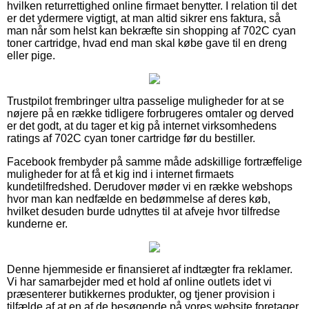
hvilken returrettighed online firmaet benytter. I relation til det
er det ydermere vigtigt, at man altid sikrer ens faktura, så
man når som helst kan bekræfte sin shopping af 702C cyan
toner cartridge, hvad end man skal købe gave til en dreng
eller pige.
Trustpilot frembringer ultra passelige muligheder for at se
nøjere på en række tidligere forbrugeres omtaler og derved
er det godt, at du tager et kig på internet virksomhedens
ratings af 702C cyan toner cartridge før du bestiller.
Facebook frembyder på samme måde adskillige fortræffelige
muligheder for at få et kig ind i internet firmaets
kundetilfredshed. Derudover møder vi en række webshops
hvor man kan nedfælde en bedømmelse af deres køb,
hvilket desuden burde udnyttes til at afveje hvor tilfredse
kunderne er.
Denne hjemmeside er finansieret af indtægter fra reklamer.
Vi har samarbejder med et hold af online outlets idet vi
præsenterer butikkernes produkter, og tjener provision i
tilfælde af at en af de besøgende på vores website foretager