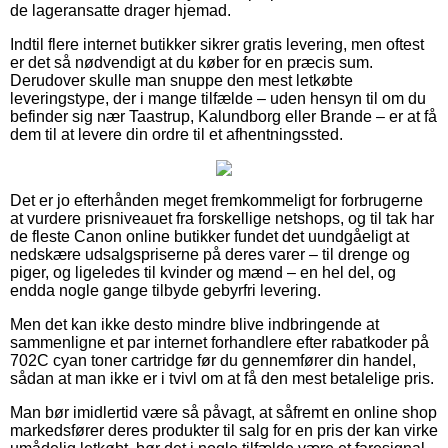
de lageransatte drager hjemad.
Indtil flere internet butikker sikrer gratis levering, men oftest
er det så nødvendigt at du køber for en præcis sum.
Derudover skulle man snuppe den mest letkøbte
leveringstype, der i mange tilfælde – uden hensyn til om du
befinder sig nær Taastrup, Kalundborg eller Brande – er at få
dem til at levere din ordre til et afhentningssted.
Det er jo efterhånden meget fremkommeligt for forbrugerne
at vurdere prisniveauet fra forskellige netshops, og til tak har
de fleste Canon online butikker fundet det uundgåeligt at
nedskære udsalgspriserne på deres varer – til drenge og
piger, og ligeledes til kvinder og mænd – en hel del, og
endda nogle gange tilbyde gebyrfri levering.
Men det kan ikke desto mindre blive indbringende at
sammenligne et par internet forhandlere efter rabatkoder på
702C cyan toner cartridge før du gennemfører din handel,
sådan at man ikke er i tvivl om at få den mest betalelige pris.
Man bør imidlertid være så påvagt, at såfremt en online shop
markedsfører deres produkter til salg for en pris der kan virke