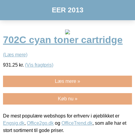
EER 2013
702C cyan toner cartridge
(Læs mere)
931.25
kr.
(Vis fragtpris)
Læs mere »
Køb nu »
De mest populære webshops for erhverv i øjeblikket er
Engsig.dk
,
Office2go.dk
og
OfficeTrend.dk
, som alle har et
stort sortiment til gode priser.