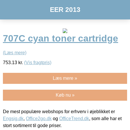
EER 2013
707C cyan toner cartridge
(Læs mere)
753.13
kr.
(Vis fragtpris)
Læs mere »
Køb nu »
De mest populære webshops for erhverv i øjeblikket er
Engsig.dk
,
Office2go.dk
og
OfficeTrend.dk
, som alle har et
stort sortiment til gode priser.