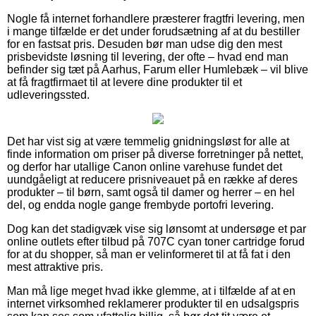
Nogle få internet forhandlere præsterer fragtfri levering, men
i mange tilfælde er det under forudsætning af at du bestiller
for en fastsat pris. Desuden bør man udse dig den mest
prisbevidste løsning til levering, der ofte – hvad end man
befinder sig tæt på Aarhus, Farum eller Humlebæk – vil blive
at få fragtfirmaet til at levere dine produkter til et
udleveringssted.
Det har vist sig at være temmelig gnidningsløst for alle at
finde information om priser på diverse forretninger på nettet,
og derfor har utallige Canon online varehuse fundet det
uundgåeligt at reducere prisniveauet på en række af deres
produkter – til børn, samt også til damer og herrer – en hel
del, og endda nogle gange frembyde portofri levering.
Dog kan det stadigvæk vise sig lønsomt at undersøge et par
online outlets efter tilbud på 707C cyan toner cartridge forud
for at du shopper, så man er velinformeret til at få fat i den
mest attraktive pris.
Man må lige meget hvad ikke glemme, at i tilfælde af at en
internet virksomhed reklamerer produkter til en udsalgspris