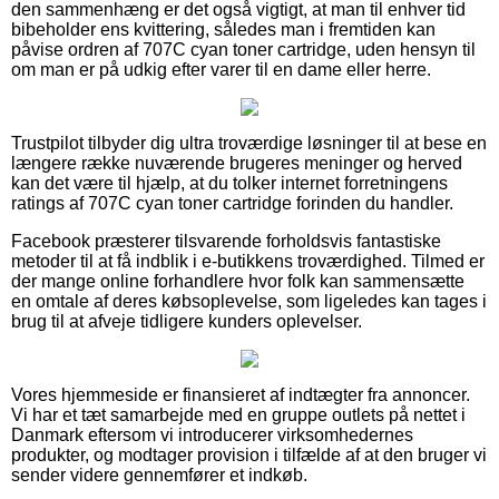
den sammenhæng er det også vigtigt, at man til enhver tid
bibeholder ens kvittering, således man i fremtiden kan
påvise ordren af 707C cyan toner cartridge, uden hensyn til
om man er på udkig efter varer til en dame eller herre.
Trustpilot tilbyder dig ultra troværdige løsninger til at bese en
længere række nuværende brugeres meninger og herved
kan det være til hjælp, at du tolker internet forretningens
ratings af 707C cyan toner cartridge forinden du handler.
Facebook præsterer tilsvarende forholdsvis fantastiske
metoder til at få indblik i e-butikkens troværdighed. Tilmed er
der mange online forhandlere hvor folk kan sammensætte
en omtale af deres købsoplevelse, som ligeledes kan tages i
brug til at afveje tidligere kunders oplevelser.
Vores hjemmeside er finansieret af indtægter fra annoncer.
Vi har et tæt samarbejde med en gruppe outlets på nettet i
Danmark eftersom vi introducerer virksomhedernes
produkter, og modtager provision i tilfælde af at den bruger vi
sender videre gennemfører et indkøb.