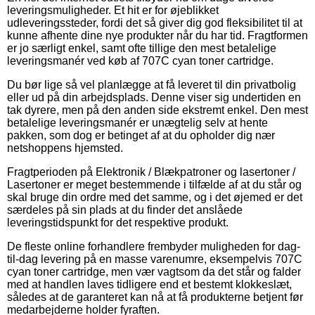
leveringsmuligheder. Et hit er for øjeblikket
udleveringssteder, fordi det så giver dig god fleksibilitet til at
kunne afhente dine nye produkter når du har tid. Fragtformen
er jo særligt enkel, samt ofte tillige den mest betalelige
leveringsmanér ved køb af 707C cyan toner cartridge.
Du bør lige så vel planlægge at få leveret til din privatbolig
eller ud på din arbejdsplads. Denne viser sig undertiden en
tak dyrere, men på den anden side ekstremt enkel. Den mest
betalelige leveringsmanér er unægtelig selv at hente
pakken, som dog er betinget af at du opholder dig nær
netshoppens hjemsted.
Fragtperioden på Elektronik / Blækpatroner og lasertoner /
Lasertoner er meget bestemmende i tilfælde af at du står og
skal bruge din ordre med det samme, og i det øjemed er det
særdeles på sin plads at du finder det anslåede
leveringstidspunkt for det respektive produkt.
De fleste online forhandlere frembyder muligheden for dag-
til-dag levering på en masse varenumre, eksempelvis 707C
cyan toner cartridge, men vær vagtsom da det står og falder
med at handlen laves tidligere end et bestemt klokkeslæt,
således at de garanteret kan nå at få produkterne betjent før
medarbejderne holder fyraften.