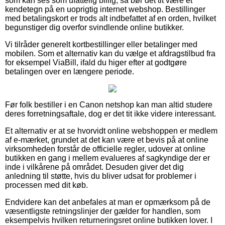
som kan ses som ufattelig billig, så bør det tit være et
kendetegn på en uoprigtig internet webshop. Bestillinger
med betalingskort er trods alt indbefattet af en orden, hvilket
begunstiger dig overfor svindlende online butikker.
Vi tilråder generelt kortbestillinger eller betalinger med
mobilen. Som et alternativ kan du vælge et afdragstilbud fra
for eksempel ViaBill, ifald du higer efter at godtgøre
betalingen over en længere periode.
Før folk bestiller i en Canon netshop kan man altid studere
deres forretningsaftale, dog er det tit ikke videre interessant.
Et alternativ er at se hvorvidt online webshoppen er medlem
af e-mærket, grundet at det kan være et bevis på at online
virksomheden forstår de officielle regler, udover at online
butikken en gang i mellem evalueres af sagkyndige der er
inde i vilkårene på området. Desuden giver det dig
anledning til støtte, hvis du bliver udsat for problemer i
processen med dit køb.
Endvidere kan det anbefales at man er opmærksom på de
væsentligste retningslinjer der gælder for handlen, som
eksempelvis hvilken returneringsret online butikken lover. I