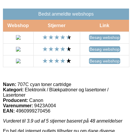
Bedst anmeldte webshops
Webshop
Stjerner
Link
Besøg webshop
Besøg webshop
Besøg webshop
Navn:
707C cyan toner cartridge
Kategori:
Elektronik / Blækpatroner og lasertoner /
Lasertoner
Producent:
Canon
Varenummer:
9423A004
EAN:
4960999270456
Vurderet til
3.9
ud af 5 stjerner baseret på
48
anmeldelser
En hel del internet outlets tilbyder nu om dage diverse