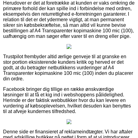
Herudover er det at foretrække at kunden er vaks omkring de
primære forhold der kan spille ind i forbindelse med ordren,
eksempelvis den returrettighed e-forretningen garanterer. I
relation til det er det ydermere vigtigt, at man permanent
sikrer sin købsbekræftelse, så man altid vil kunne bevise
bestillingen af A4 Transparenter kopimaskine 100 mic (100),
uafhængig om man søger efter varer til en dreng eller pige.
Trustpilot frembyder altid ærlige genveje til at granske en
stor portion eksisterende kunders kritik og herved er det
godt, at du betragter netbutikkens vurderinger af A4
Transparenter kopimaskine 100 mic (100) inden du placerer
din ordre.
Facebook bringer dig tillige en række ønskværdige
løsninger til at få et kig ind i webshoppens pålidelighed.
Herinde er der faktisk webbutikker hvor du kan levere en
vurdering af købsoplevelsen, hvilket desuden kan benyttes
til at afveje kundernes tilfredshed.
Denne side er finansieret af reklameindtægter. Vi har aftaler
med adskillige butikker på nettet i form af at vi introducerer