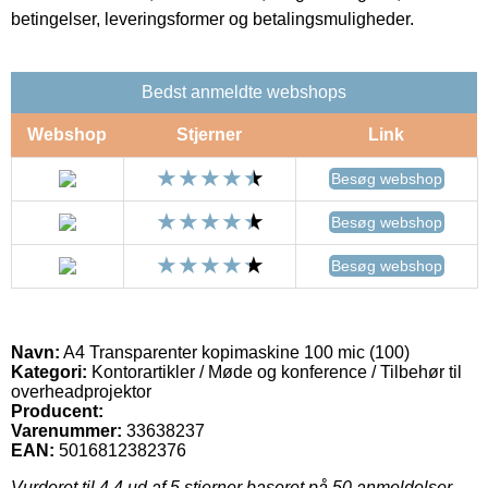
betingelser, leveringsformer og betalingsmuligheder.
Bedst anmeldte webshops
Webshop
Stjerner
Link
Besøg webshop
Besøg webshop
Besøg webshop
Navn:
A4 Transparenter kopimaskine 100 mic (100)
Kategori:
Kontorartikler / Møde og konference / Tilbehør til
overheadprojektor
Producent:
Varenummer:
33638237
EAN:
5016812382376
Vurderet til
4.4
ud af 5 stjerner baseret på
50
anmeldelser