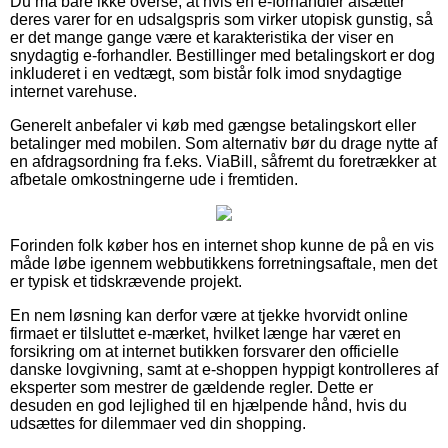
Du må bare ikke overse, at hvis en e-forhandler afsætter
deres varer for en udsalgspris som virker utopisk gunstig, så
er det mange gange være et karakteristika der viser en
snydagtig e-forhandler. Bestillinger med betalingskort er dog
inkluderet i en vedtægt, som bistår folk imod snydagtige
internet varehuse.
Generelt anbefaler vi køb med gængse betalingskort eller
betalinger med mobilen. Som alternativ bør du drage nytte af
en afdragsordning fra f.eks. ViaBill, såfremt du foretrækker at
afbetale omkostningerne ude i fremtiden.
Forinden folk køber hos en internet shop kunne de på en vis
måde løbe igennem webbutikkens forretningsaftale, men det
er typisk et tidskrævende projekt.
En nem løsning kan derfor være at tjekke hvorvidt online
firmaet er tilsluttet e-mærket, hvilket længe har været en
forsikring om at internet butikken forsvarer den officielle
danske lovgivning, samt at e-shoppen hyppigt kontrolleres af
eksperter som mestrer de gældende regler. Dette er
desuden en god lejlighed til en hjælpende hånd, hvis du
udsættes for dilemmaer ved din shopping.