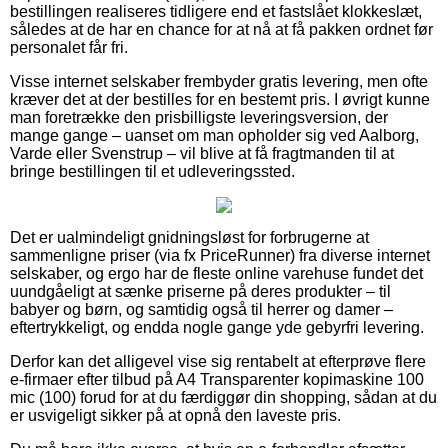
bestillingen realiseres tidligere end et fastslået klokkeslæt,
således at de har en chance for at nå at få pakken ordnet før
personalet får fri.
Visse internet selskaber frembyder gratis levering, men ofte
kræver det at der bestilles for en bestemt pris. I øvrigt kunne
man foretrække den prisbilligste leveringsversion, der
mange gange – uanset om man opholder sig ved Aalborg,
Varde eller Svenstrup – vil blive at få fragtmanden til at
bringe bestillingen til et udleveringssted.
Det er ualmindeligt gnidningsløst for forbrugerne at
sammenligne priser (via fx PriceRunner) fra diverse internet
selskaber, og ergo har de fleste online varehuse fundet det
uundgåeligt at sænke priserne på deres produkter – til
babyer og børn, og samtidig også til herrer og damer –
eftertrykkeligt, og endda nogle gange yde gebyrfri levering.
Derfor kan det alligevel vise sig rentabelt at efterprøve flere
e-firmaer efter tilbud på A4 Transparenter kopimaskine 100
mic (100) forud for at du færdiggør din shopping, sådan at du
er usvigeligt sikker på at opnå den laveste pris.