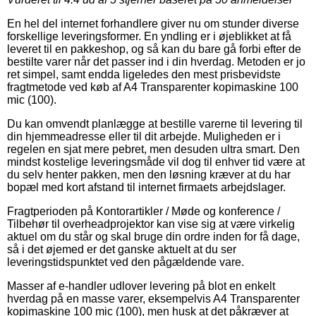
En hel del internet forhandlere giver nu om stunder diverse
forskellige leveringsformer. En yndling er i øjeblikket at få
leveret til en pakkeshop, og så kan du bare gå forbi efter de
bestilte varer når det passer ind i din hverdag. Metoden er jo
ret simpel, samt endda ligeledes den mest prisbevidste
fragtmetode ved køb af A4 Transparenter kopimaskine 100
mic (100).
Du kan omvendt planlægge at bestille varerne til levering til
din hjemmeadresse eller til dit arbejde. Muligheden er i
regelen en sjat mere pebret, men desuden ultra smart. Den
mindst kostelige leveringsmåde vil dog til enhver tid være at
du selv henter pakken, men den løsning kræver at du har
bopæl med kort afstand til internet firmaets arbejdslager.
Fragtperioden på Kontorartikler / Møde og konference /
Tilbehør til overheadprojektor kan vise sig at være virkelig
aktuel om du står og skal bruge din ordre inden for få dage,
så i det øjemed er det ganske aktuelt at du ser
leveringstidspunktet ved den pågældende vare.
Masser af e-handler udlover levering på blot en enkelt
hverdag på en masse varer, eksempelvis A4 Transparenter
kopimaskine 100 mic (100), men husk at det påkræver at