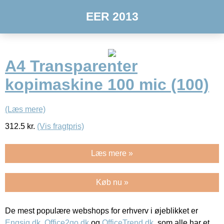
EER 2013
A4 Transparenter
kopimaskine 100 mic (100)
(Læs mere)
312.5
kr.
(Vis fragtpris)
Læs mere »
Køb nu »
De mest populære webshops for erhverv i øjeblikket er
Engsig.dk
,
Office2go.dk
og
OfficeTrend.dk
, som alle har et