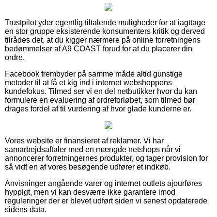
Trustpilot yder egentlig tiltalende muligheder for at iagttage
en stor gruppe eksisterende konsumenters kritik og derved
tilrådes det, at du kigger nærmere på online forretningens
bedømmelser af A9 COAST forud for at du placerer din
ordre.
Facebook frembyder på samme måde altid gunstige
metoder til at få et kig ind i internet webshoppens
kundefokus. Tilmed ser vi en del netbutikker hvor du kan
formulere en evaluering af ordreforløbet, som tilmed bør
drages fordel af til vurdering af hvor glade kunderne er.
Vores website er finansieret af reklamer. Vi har
samarbejdsaftaler med en mængde netshops når vi
annoncerer forretningernes produkter, og tager provision for
så vidt en af vores besøgende udfører et indkøb.
Anvisninger angående varer og internet outlets ajourføres
hyppigt, men vi kan desværre ikke garantere imod
reguleringer der er blevet udført siden vi senest opdaterede
sidens data.