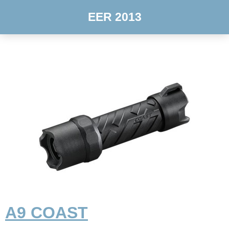
EER 2013
A9 COAST