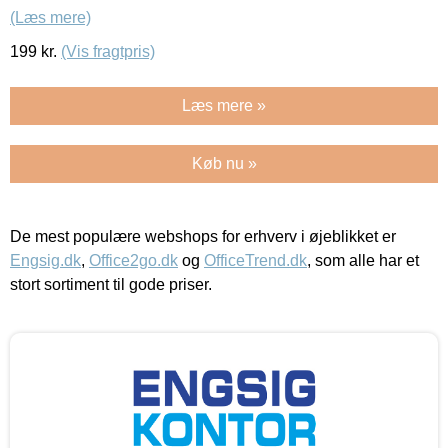
(Læs mere)
199
kr.
(Vis fragtpris)
Læs mere »
Køb nu »
De mest populære webshops for erhverv i øjeblikket er
Engsig.dk
,
Office2go.dk
og
OfficeTrend.dk
, som alle har et
stort sortiment til gode priser.