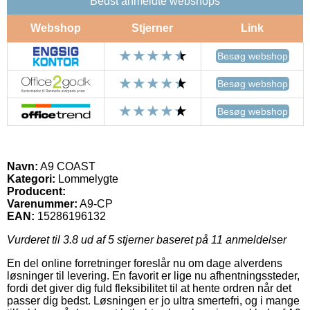
Bedst anmeldte webshops
Webshop
Stjerner
Link
Besøg webshop
Besøg webshop
Besøg webshop
Navn:
A9 COAST
Kategori:
Lommelygte
Producent:
Varenummer:
A9-CP
EAN:
15286196132
Vurderet til
3.8
ud af 5 stjerner baseret på
11
anmeldelser
En del online forretninger foreslår nu om dage alverdens
løsninger til levering. En favorit er lige nu afhentningssteder,
fordi det giver dig fuld fleksibilitet til at hente ordren når det
passer dig bedst. Løsningen er jo ultra smertefri, og i mange