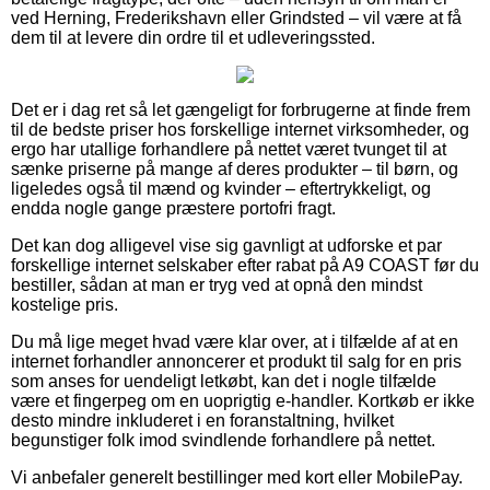
ved Herning, Frederikshavn eller Grindsted – vil være at få
dem til at levere din ordre til et udleveringssted.
Det er i dag ret så let gængeligt for forbrugerne at finde frem
til de bedste priser hos forskellige internet virksomheder, og
ergo har utallige forhandlere på nettet været tvunget til at
sænke priserne på mange af deres produkter – til børn, og
ligeledes også til mænd og kvinder – eftertrykkeligt, og
endda nogle gange præstere portofri fragt.
Det kan dog alligevel vise sig gavnligt at udforske et par
forskellige internet selskaber efter rabat på A9 COAST før du
bestiller, sådan at man er tryg ved at opnå den mindst
kostelige pris.
Du må lige meget hvad være klar over, at i tilfælde af at en
internet forhandler annoncerer et produkt til salg for en pris
som anses for uendeligt letkøbt, kan det i nogle tilfælde
være et fingerpeg om en uoprigtig e-handler. Kortkøb er ikke
desto mindre inkluderet i en foranstaltning, hvilket
begunstiger folk imod svindlende forhandlere på nettet.
Vi anbefaler generelt bestillinger med kort eller MobilePay.