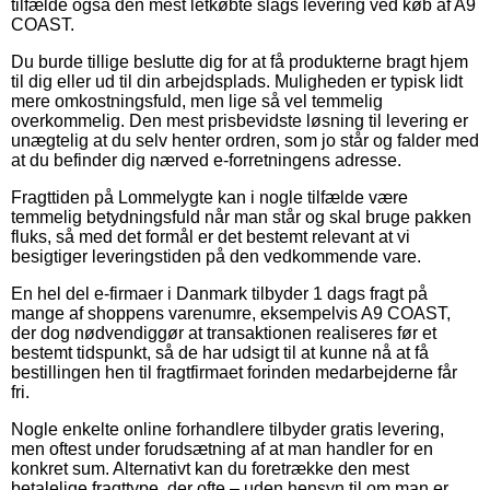
tilfælde også den mest letkøbte slags levering ved køb af A9
COAST.
Du burde tillige beslutte dig for at få produkterne bragt hjem
til dig eller ud til din arbejdsplads. Muligheden er typisk lidt
mere omkostningsfuld, men lige så vel temmelig
overkommelig. Den mest prisbevidste løsning til levering er
unægtelig at du selv henter ordren, som jo står og falder med
at du befinder dig nærved e-forretningens adresse.
Fragttiden på Lommelygte kan i nogle tilfælde være
temmelig betydningsfuld når man står og skal bruge pakken
fluks, så med det formål er det bestemt relevant at vi
besigtiger leveringstiden på den vedkommende vare.
En hel del e-firmaer i Danmark tilbyder 1 dags fragt på
mange af shoppens varenumre, eksempelvis A9 COAST,
der dog nødvendiggør at transaktionen realiseres før et
bestemt tidspunkt, så de har udsigt til at kunne nå at få
bestillingen hen til fragtfirmaet forinden medarbejderne får
fri.
Nogle enkelte online forhandlere tilbyder gratis levering,
men oftest under forudsætning af at man handler for en
konkret sum. Alternativt kan du foretrække den mest
betalelige fragttype, der ofte – uden hensyn til om man er