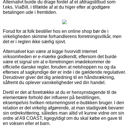
Alternativt burde du drage fordel af et afdragstilbud som
f.eks. ViaBill, i tilfælde af at du higer efter at godtgøre
betalingen ude i fremtiden.
Forud for at folk bestiller hos en online shop bør de i
virkeligheden skimme forhandlerens forretningsvilkår, men
det er i reglen ikke særlig sjovt.
Alternativet kan være at kigge hvorvidt internet
virksomheden er e-mærke godkendt, eftersom det burde
være et signal om at e-forretningen imødekommer de
officielle danske regler, foruden at netshoppen nu og da
efterses af sagkyndige der er inde i de gældende regulativer.
Derudover giver det dig anledning til en håndsrækning,
såfremt du oplever vanskeligheder ved din handel.
Dertil er det at foretrække at du er hensynstagende til de
elementære forhold der influerer på bestillingen,
eksempelvis hvilken returneringsret e-butikken bruger. I den
relation er det virkelig afgørende, at man stadigvæk bevarer
sin ordrekvittering, således man altid vil kunne vidne om sin
ordre af A9 COAST, ligegyldigt om du skal købe en gave til
en voksen eller et barn.