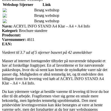
Webshop
Stjerner
Link
Besøg webshop
Besøg webshop
Besøg webshop
Navn:
ACRYL INFO STAND A4 Klar – A4 + A4 Info
Kategori:
Brochure standere
Producent:
Varenummer:
4611
EAN:
Vurderet til
3.7
ud af 5 stjerner baseret på
42
anmeldelser
Masser af internet foretagender tilbyder på nuværende tidspunkt et
hav af forskellige fragttyper. En af favoritterne er for nærværende
pakkeshops, hvor du så nemt kan hente de nyindkøbte varer når det
passer dig. Muligheden er altså temmelig let, og tit endvidere den
billigste form for levering ved køb af ACRYL INFO STAND A4
Klar – A4 + A4 Info.
Du kan ydermere vælge at bestille varerne til levering til hvor du bor
eller til dit arbejde. Fragtformen viser sig gerne en smule mere
bekostelig, men ligeledes temmelig uproblematisk. Den mest
prisbevidste leveringsversion kan ikke benægtes at være at hente
varerne selv, men det forudsætter at du bor nær webshoppens