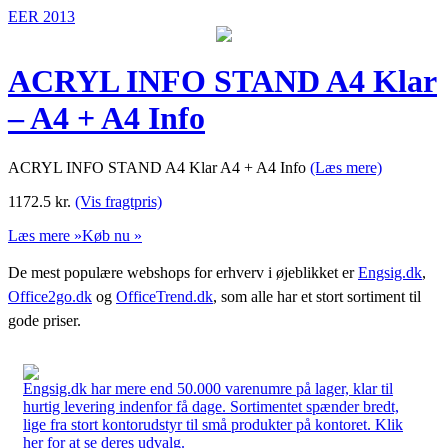
EER 2013
ACRYL INFO STAND A4 Klar
– A4 + A4 Info
ACRYL INFO STAND A4 Klar A4 + A4 Info
(Læs mere)
1172.5
kr.
(Vis fragtpris)
Læs mere »
Køb nu »
De mest populære webshops for erhverv i øjeblikket er
Engsig.dk
,
Office2go.dk
og
OfficeTrend.dk
, som alle har et stort sortiment til
gode priser.
Engsig.dk har mere end 50.000 varenumre på lager, klar til
hurtig levering indenfor få dage. Sortimentet spænder bredt,
lige fra stort kontorudstyr til små produkter på kontoret. Klik
her for at se deres udvalg.