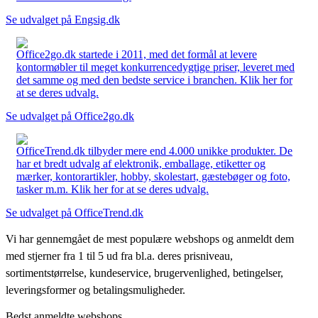
Se udvalget på Engsig.dk
Office2go.dk startede i 2011, med det formål at levere
kontormøbler til meget konkurrencedygtige priser, leveret med
det samme og med den bedste service i branchen. Klik her for
at se deres udvalg.
Se udvalget på Office2go.dk
OfficeTrend.dk tilbyder mere end 4.000 unikke produkter. De
har et bredt udvalg af elektronik, emballage, etiketter og
mærker, kontorartikler, hobby, skolestart, gæstebøger og foto,
tasker m.m. Klik her for at se deres udvalg.
Se udvalget på OfficeTrend.dk
Vi har gennemgået de mest populære webshops og anmeldt dem
med stjerner fra 1 til 5 ud fra bl.a. deres prisniveau,
sortimentstørrelse, kundeservice, brugervenlighed, betingelser,
leveringsformer og betalingsmuligheder.
Bedst anmeldte webshops