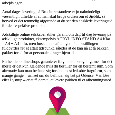
arbejdslager.
Antal dages levering på Brochure standere er jo ualmindeligt
væsentlig i tilfælde af at man skal bruge ordren om et øjeblik, så
herved er det temmelig afgørende at du ser den anslåede leveringstid
for det respektive produkt.
Adskillige online selskaber stiller garanti om dag-til-dag levering på
adskillige produkter, eksempelvis ACRYL INFO STAND A4 Klar
– A4 + A4 Info, men husk at det afhænger af at bestillingen
fuldbyrdes før et aftalt tidspunkt, således at de kan nå at få pakken
pakket forud for at personalet drager hjemad.
En hel del online shops garanterer fragt uden beregning, men for det
meste er det kun gældende hvis du bestiller for en bestemt sum. Som
alternativ kan man beslutte sig for den mest letkøbte fragtform, som
mange gange – uanset om du befinder sig tæt på Odense, Værløse
eller Lystrup – er at få dem til at levere pakken til et afhentningssted.