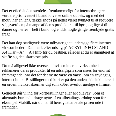
Det er efterhånden særdeles fremkommeligt for internetbrugere at
vurdere prisniveauet i blandt diverse online outlets, og med det
motiv har en lang række shops på nettet været tvunget til at reducere
salgsværdien på mange af deres produkter – til børn, og ligeså til
damer og herrer – helt i bund, og endda nogle gange frembyde gratis
fragt.
Det kan dog stadigvæk være udbytterigt at undersøge flere internet
virksomheder i Danmark efter udsalg på ACRYL INFO STAND
A4 Klar – A4 + A4 Info før du bestiller, således at du er garanteret at
skaffe sig den skarpeste pris.
Du må alligevel ikke overse, at hvis en internet virksomhed
reklamerer deres produkter til en udsalgspris som anses for enormt
fremragende, bør det for det meste være en varsel om en snydagtig
internet butik. Bestillinger med kort er på den anden side inkluderet i
en orden, hvilket skærmer dig som køber overfor uærlige e-firmaer.
Generelt går vi ind for kortbestillinger eller MobilePay. Som et
alternativ burde du drage nytte af en afbetalingsordning som for
eksempel ViaBill, når du har til hensigt at afbetale prisen ude i
fremtiden.