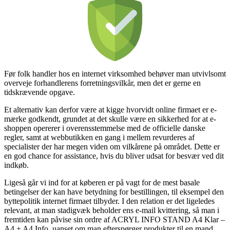
Før folk handler hos en internet virksomhed behøver man utvivlsomt
overveje forhandlerens forretningsvilkår, men det er gerne en
tidskrævende opgave.
Et alternativ kan derfor være at kigge hvorvidt online firmaet er e-
mærke godkendt, grundet at det skulle være en sikkerhed for at e-
shoppen opererer i overensstemmelse med de officielle danske
regler, samt at webbutikken en gang i mellem revurderes af
specialister der har megen viden om vilkårene på området. Dette er
en god chance for assistance, hvis du bliver udsat for besvær ved dit
indkøb.
Ligeså går vi ind for at køberen er på vagt for de mest basale
betingelser der kan have betydning for bestillingen, til eksempel den
byttepolitik internet firmaet tilbyder. I den relation er det ligeledes
relevant, at man stadigvæk beholder ens e-mail kvittering, så man i
fremtiden kan påvise sin ordre af ACRYL INFO STAND A4 Klar –
A4 + A4 Info, uanset om man efterspørger produkter til en mand