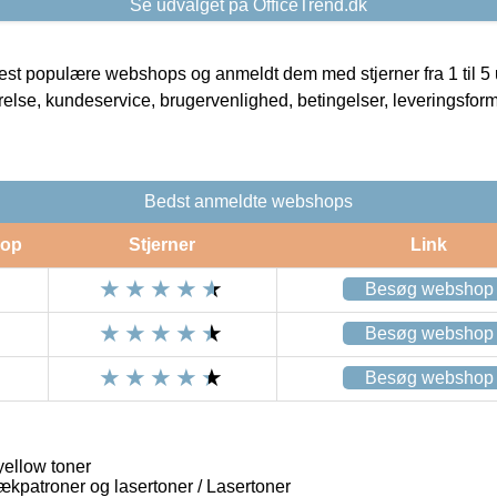
Se udvalget på OfficeTrend.dk
t populære webshops og anmeldt dem med stjerner fra 1 til 5 ud
rrelse, kundeservice, brugervenlighed, betingelser, leveringsfor
Bedst anmeldte webshops
op
Stjerner
Link
Besøg webshop
Besøg webshop
Besøg webshop
ellow toner
lækpatroner og lasertoner / Lasertoner