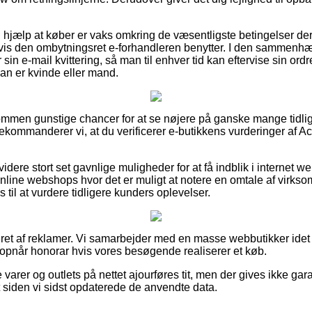
 hjælp at køber er vaks omkring de væsentligste betingelser de
is den ombytningsret e-forhandleren benytter. I den sammenhæng e
in e-mail kvittering, så man til enhver tid kan eftervise sin or
an er kvinde eller mand.
dkommen gunstige chancer for at se nøjere på ganske mange tidl
kommanderer vi, at du verificerer e-butikkens vurderinger af 
ere stort set gavnlige muligheder for at få indblik i internet w
online webshops hvor det er muligt at notere en omtale af virk
til at vurdere tidligere kunders oplevelser.
ret af reklamer. Vi samarbejder med en masse webbutikker idet
 opnår honorar hvis vores besøgende realiserer et køb.
varer og outlets på nettet ajourføres tit, men der gives ikke gar
t siden vi sidst opdaterede de anvendte data.