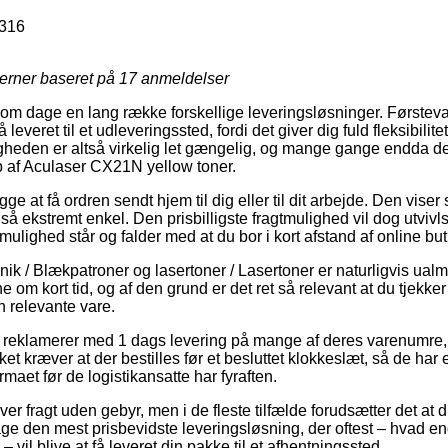
316
jerner baseret på
17
anmeldelser
u om dage en lang række forskellige leveringsløsninger. Første
everet til et udleveringssted, fordi det giver dig fuld fleksibilitet
igheden er altså virkelig let gængelig, og mange gange endda de
 af Aculaser CX21N yellow toner.
 at få ordren sendt hjem til dig eller til dit arbejde. Den viser 
å ekstremt enkel. Den prisbilligste fragtmulighed vil dog utvivl
ulighed står og falder med at du bor i kort afstand af online bu
nik / Blækpatroner og lasertoner / Lasertoner er naturligvis ual
ne om kort tid, og af den grund er det ret så relevant at du tjekke
n relevante vare.
 reklamerer med 1 dags levering på mange af deres varenumre
et kræver at der bestilles før et besluttet klokkeslæt, så de har 
irmaet før de logistikansatte har fyraften.
ver fragt uden gebyr, men i de fleste tilfælde forudsætter det at du
e den mest prisbevidste leveringsløsning, der oftest – hvad en
 – vil blive at få leveret din pakke til et afhentningssted.