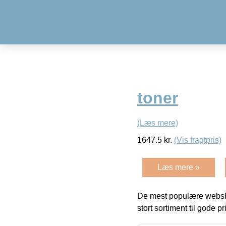
toner
(Læs mere)
1647.5
kr.
(Vis fragtpris)
Læs mere »
De mest populære websho
stort sortiment til gode pr