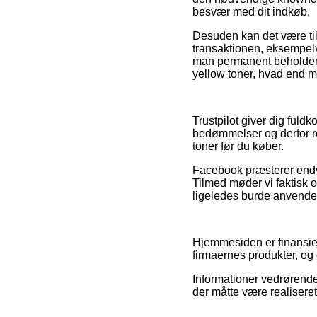
besvær med dit indkøb.
Desuden kan det være til
transaktionen, eksempelv
man permanent beholder s
yellow toner, hvad end m
Trustpilot giver dig ful
bedømmelser og derfor re
toner før du køber.
Facebook præsterer endvid
Tilmed møder vi faktisk 
ligeledes burde anvendes 
Hjemmesiden er finansie
firmaernes produkter, og
Informationer vedrørende 
der måtte være realisere