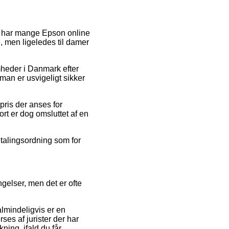
så har mange Epson online
, men ligeledes til damer
omheder i Danmark efter
man er usvigeligt sikker
pris der anses for
rt er dog omsluttet af en
etalingsordning som for
ngelser, men det er ofte
almindeligvis er en
rses af jurister der har
ing, ifald du får