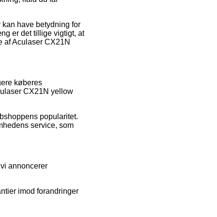
r kan have betydning for
r det tillige vigtigt, at
dre af Aculaser CX21N
igere køberes
Aculaser CX21N yellow
ebshoppens popularitet.
somhedens service, som
 vi annoncerer
antier imod forandringer