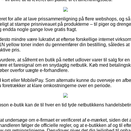
ceret for alle at lave prissammenligning på flere webshops, og 
ligt at stampe prisniveauet på produkterne – til piger og drenge
og endda nogle gange love gratis fragt.
desto mindre være lukrativt at efterse forskellige internet virks
 yellow toner inden du gennemfører din bestilling, således at 
ktive pris.
rdere, at såfremt en butik på nettet udlover varer til salg for en 
 være et faresignal om en snydagtig netbutik. Køb med betalingsko
køber overfor uægte e-forhandlere.
 kort eller MobilePay. Som alternativ kunne du overveje en afb
du foretrækker at klare omkostningerne over en periode.
son e-butik kan de til hver en tid tyde netbutikkens handelsbeti
at undersøge om e-firmaet er verificeret af e-mærket, siden det 
andleren følger de officielle regler, og at e-butikken af og til efte
m retningslinjerne. Derudover giver det dig lejlighed til opbakn