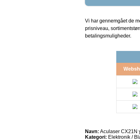
Vi har gennemgået de mes
prisniveau, sortimentstø
betalingsmuligheder.
Websh
Navn:
Aculaser CX21N y
Kategori:
Elektronik / B