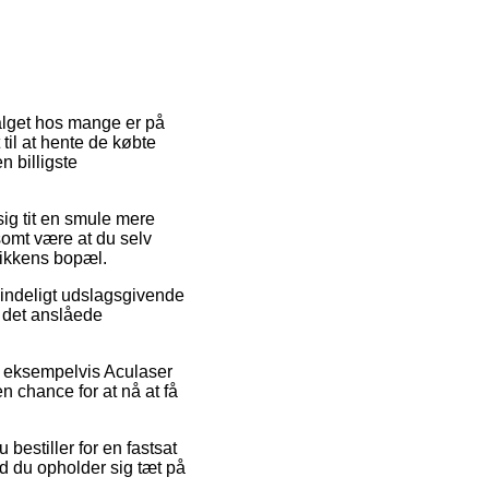
valget hos mange er på
 til at hente de købte
n billigste
sig tit en smule mere
somt være at du selv
tikkens bopæl.
mindeligt udslagsgivende
r det anslåede
, eksempelvis Aculaser
en chance for at nå at få
 bestiller for en fastsat
d du opholder sig tæt på