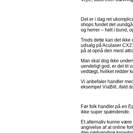
Det er i dag ret ukompli
shops fundet det uundgåe
og herrer – helt i bund, 
Trods dette kan det ikke 
udsalg på Aculaser CX21N
på at opnå den mest attra
Man skal dog ikke undervu
uendeligt god, er det tit
vedtægt, hvilket redder 
Vi anbefaler handler med
eksempel ViaBill, ifald 
Før folk handler på en Ep
ikke super spændende.
Et alternativ kunne være 
angivelse af at online forh
den nødvendige knowhow o