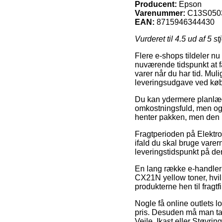
Producent:
Epson
Varenummer:
C13S050
EAN:
8715946344430
Vurderet til
4.5
ud af 5 st
Flere e-shops tildeler n
nuværende tidspunkt at få l
varer når du har tid. Mul
leveringsudgave ved køb
Du kan ydermere planlægge
omkostningsfuld, men ogs
henter pakken, men den m
Fragtperioden på Elektro
ifald du skal bruge varer
leveringstidspunkt på de
En lang række e-handler
CX21N yellow toner, hvilk
produkterne hen til fragtf
Nogle få online outlets lo
pris. Desuden må man tag
Vejle, Ikast eller Støvring