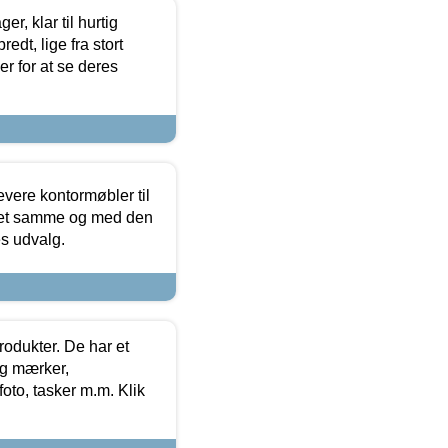
, klar til hurtig
edt, lige fra stort
er for at se deres
evere kontormøbler til
 det samme og med den
es udvalg.
rodukter. De har et
og mærker,
foto, tasker m.m. Klik