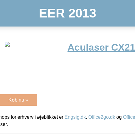
EER 2013
Aculaser CX21
Køb nu »
ps for erhverv i øjeblikket er
Engsig.dk
,
Office2go.dk
og
Offic
iser.