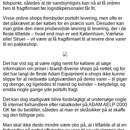
tidspunkt, således at de sandsynligvis kan nå at få ordren
hen til fragtfirmaet før logistikpersonalet får fri.
Visse online shops frembyder portofri levering, men ofte er
det påkrævet at der købes for en præcis sum. Desuden kan
man gribe den mest prisbevidste løsning til levering, der i de
fleste tilfælde – hvad end man er ved København, Værløse
eller Struer – vil være at få fragtfirmaet til at levere dine varer
til en pakkeshop.
Det har vist sig at være rigtig nemt for købere at søge
information om priser i blandt diverse shops på nettet, og for
det har langt de fleste Adam Equipment e-shops ikke kunne
slippe for at nedsætte salgsværdien på deres varer – til piger
og drenge, og ligeledes til mænd og kvinder – betydeligt, og
endda nogle gange yde portofri fragt.
Det kan dog stadigvæk blive fordelagtigt at undersøge nogle
få internet forhandlere efter rabatkoder på ADAM AELP-2000
GK før du bestiller, således at man er skråsikker på at skaffe
sig den billigste pris.
Man skal ikke desto mindre være obs på, at i tilfælde af at en