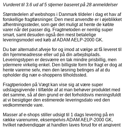
Vurderet til
3.6
ud af 5 stjerner baseret på
28
anmeldelser
Størstedelen af webshops i Danmark tildeler i dag et hav af
forskellige fragtløsninger. Den mest anvendte er i øjeblikket
afhentningssteder, som gør det muligt at hente de købte
varer når det passer dig. Fragtmetoden er nemlig super
smart, samt desuden også den mest betalelige
leveringsmodel ved køb af ADAM AELP-2000 GK.
Du bør alternativt afveje for og imod at vælge at få leveret til
din hjemmeadresse eller ud på din arbejdsplads.
Leveringstypen er desværre en tak mindre prisbillig, men
ydermere virkelig enkel. Den billigste form for fragt er dog at
hente varerne selv, men den løsning betinges af at du
opholder dig nær e-shoppens tilholdssted.
Fragtperioden på Vægt kan vise sig at være super
udslagsgivende i tilfælde af at man behøver produktet med
det samme, så af den grund er det forholdsvis meningsfuldt
at vi besigtiger den estimerede leveringsdato ved den
vedkommende vare.
Masser af e-shops stiller udsigt til 1 dags levering på en
række varenumre, eksempelvis ADAM AELP-2000 GK,
hvilket nødvendiggør at handlen laves forud for et angivent