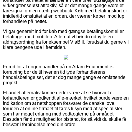
forhandler på nettet afhænder en vare til en udsalgspris der
virker grænseløst attraktiv, så er det mange gange være et
faresignal om en uærlig webbutik. Køb med betalingskort er
imidlertid omsluttet af en orden, der værner køber imod fup
forhandlere på nettet.
Vi går generelt ind for køb med gængse betalingskort eller
betalinger med mobilen. Alternativt bør du udnytte en
afdragsordning fra for eksempel ViaBill, forudsat du gerne vil
klare pengene ude i fremtiden.
Forud for at nogen handler på en Adam Equipment e-
forretning bør de til hver en tid tyde forhandlerens
handelsbetingelser, det er dog mange gange et omfattende
projekt.
Et andet alternativ kunne derfor være at se hvorvidt e-
forhandleren er godkendt af e-mærket, hvilket burde være en
indikation om at netshoppen forsvarer de danske love,
foruden at online firmaet tit føres tilsyn med af specialister
som har meget erfaring med vedtægterne på området.
Desuden får du mulighed for bistand, for så vidt du skulle få
besvær i forbindelse med din ordre.