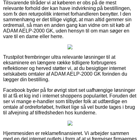
Tilsvarende tilråder vi at køberen er obs på de mest
relevante forhold der kan have indvirkning på bestillingen,
som fx den returpolitik internet forhandleren benytter. I den
sammenhæng er det tillige vigtigt, at man altid gemmer sin
ordremail, så man en anden gang kan vidne om sit køb af
ADAM AELP-2000 GK, uden hensyn til om man søger en
vare til en dame eller herre.
Trustpilot frembringer ultra relevante løsninger til at
eksaminere en længere række tidligere forbrugeres
reflektioner og herved støtter vi, at du besigtiger internet
selskabets omtaler af ADAM AELP-2000 GK forinden du
lægger din bestilling.
Facebook byder på for øvrigt stort set uafhængige løsninger
til at få et kig ind i internet shoppens popularitet. Foruden det
ser vi mange e-handler som tilbyder folk at udfærdige en
omtale af ordreforløbet, hvilket lige så vel burde tages i brug
til afvejning af tilfredsheden hos kunderne.
Hjemmesiden er reklamefinansieret. Vi arbejder sammen
med en del internet outlets i form af at vi fremviser firmaernes