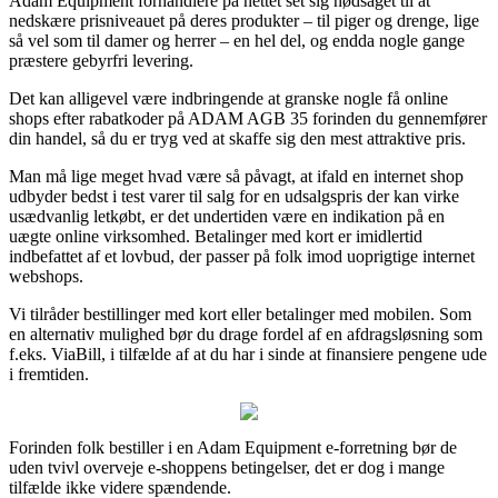
Adam Equipment forhandlere på nettet set sig nødsaget til at
nedskære prisniveauet på deres produkter – til piger og drenge, lige
så vel som til damer og herrer – en hel del, og endda nogle gange
præstere gebyrfri levering.
Det kan alligevel være indbringende at granske nogle få online
shops efter rabatkoder på ADAM AGB 35 forinden du gennemfører
din handel, så du er tryg ved at skaffe sig den mest attraktive pris.
Man må lige meget hvad være så påvagt, at ifald en internet shop
udbyder bedst i test varer til salg for en udsalgspris der kan virke
usædvanlig letkøbt, er det undertiden være en indikation på en
uægte online virksomhed. Betalinger med kort er imidlertid
indbefattet af et lovbud, der passer på folk imod uoprigtige internet
webshops.
Vi tilråder bestillinger med kort eller betalinger med mobilen. Som
en alternativ mulighed bør du drage fordel af en afdragsløsning som
f.eks. ViaBill, i tilfælde af at du har i sinde at finansiere pengene ude
i fremtiden.
Forinden folk bestiller i en Adam Equipment e-forretning bør de
uden tvivl overveje e-shoppens betingelser, det er dog i mange
tilfælde ikke videre spændende.