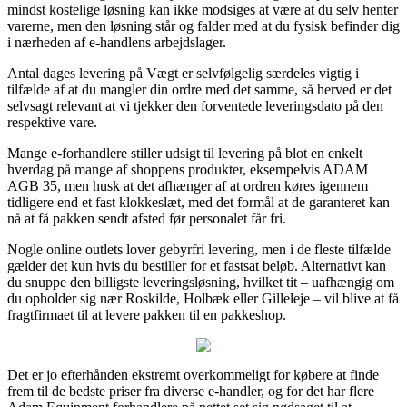
mindst kostelige løsning kan ikke modsiges at være at du selv henter
varerne, men den løsning står og falder med at du fysisk befinder dig
i nærheden af e-handlens arbejdslager.
Antal dages levering på Vægt er selvfølgelig særdeles vigtig i
tilfælde af at du mangler din ordre med det samme, så herved er det
selvsagt relevant at vi tjekker den forventede leveringsdato på den
respektive vare.
Mange e-forhandlere stiller udsigt til levering på blot en enkelt
hverdag på mange af shoppens produkter, eksempelvis ADAM
AGB 35, men husk at det afhænger af at ordren køres igennem
tidligere end et fast klokkeslæt, med det formål at de garanteret kan
nå at få pakken sendt afsted før personalet får fri.
Nogle online outlets lover gebyrfri levering, men i de fleste tilfælde
gælder det kun hvis du bestiller for et fastsat beløb. Alternativt kan
du snuppe den billigste leveringsløsning, hvilket tit – uafhængig om
du opholder sig nær Roskilde, Holbæk eller Gilleleje – vil blive at få
fragtfirmaet til at levere pakken til en pakkeshop.
Det er jo efterhånden ekstremt overkommeligt for købere at finde
frem til de bedste priser fra diverse e-handler, og for det har flere