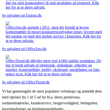
lige fra stort kontorudstyr til små produkter på kontoret. Klik
her for at se deres udvalg.
Se udvalget på Engsig.dk
Office2go.dk startede i 2011, med det formål at levere
kontormøbler til meget konkurrencedygtige priser, leveret med
det samme og med den bedste service i branchen. Klik her for
at se deres udvalg.
Se udvalget på Office2go.dk
OfficeTrend.dk tilbyder mere end 4.000 unikke produkter. De
har et bredt udvalg af elektronik, emballage, etiketter og
mærker, kontorartikler, hobby, skolestart, gæstebøger og foto,
tasker m.m. Klik her for at se deres udvalg.
Se udvalget på OfficeTrend.dk
Vi har gennemgået de mest populære webshops og anmeldt dem
med stjerner fra 1 til 5 ud fra bl.a. deres prisniveau,
sortimentstørrelse, kundeservice, brugervenlighed, betingelser,
leveringsformer og betalingsmuligheder.