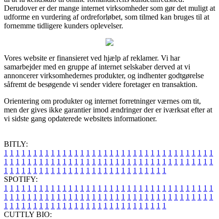
Derudover er der mange internet virksomheder som gør det muligt at
udforme en vurdering af ordreforløbet, som tilmed kan bruges til at
fornemme tidligere kunders oplevelser.
Vores website er finansieret ved hjælp af reklamer. Vi har
samarbejder med en gruppe af internet selskaber derved at vi
annoncerer virksomhedernes produkter, og indhenter godtgørelse
såfremt de besøgende vi sender videre foretager en transaktion.
Orientering om produkter og internet forretninger værnes om tit,
men der gives ikke garantier imod ændringer der er iværksat efter at
vi sidste gang opdaterede websitets informationer.
BITLY:
1
1
1
1
1
1
1
1
1
1
1
1
1
1
1
1
1
1
1
1
1
1
1
1
1
1
1
1
1
1
1
1
1
1
1
1
1
1
1
1
1
1
1
1
1
1
1
1
1
1
1
1
1
1
1
1
1
1
1
1
1
1
1
1
1
1
1
1
1
1
1
1
1
1
1
1
1
1
1
1
1
1
1
1
1
1
1
1
1
1
1
1
1
1
1
1
1
1
1
1
SPOTIFY:
1
1
1
1
1
1
1
1
1
1
1
1
1
1
1
1
1
1
1
1
1
1
1
1
1
1
1
1
1
1
1
1
1
1
1
1
1
1
1
1
1
1
1
1
1
1
1
1
1
1
1
1
1
1
1
1
1
1
1
1
1
1
1
1
1
1
1
1
1
1
1
1
1
1
1
1
1
1
1
1
1
1
1
1
1
1
1
1
1
1
1
1
1
1
1
1
1
1
1
1
CUTTLY BIO: