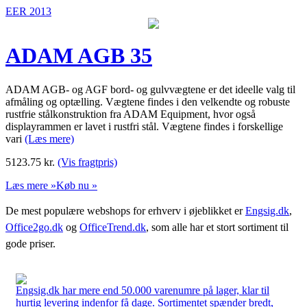
EER 2013
ADAM AGB 35
ADAM AGB- og AGF bord- og gulvvægtene er det ideelle valg til
afmåling og optælling. Vægtene findes i den velkendte og robuste
rustfrie stålkonstruktion fra ADAM Equipment, hvor også
displayrammen er lavet i rustfri stål. Vægtene findes i forskellige
vari
(Læs mere)
5123.75
kr.
(Vis fragtpris)
Læs mere »
Køb nu »
De mest populære webshops for erhverv i øjeblikket er
Engsig.dk
,
Office2go.dk
og
OfficeTrend.dk
, som alle har et stort sortiment til
gode priser.
Engsig.dk har mere end 50.000 varenumre på lager, klar til
hurtig levering indenfor få dage. Sortimentet spænder bredt,