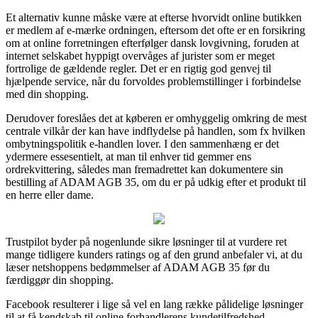
Et alternativ kunne måske være at efterse hvorvidt online butikken
er medlem af e-mærke ordningen, eftersom det ofte er en forsikring
om at online forretningen efterfølger dansk lovgivning, foruden at
internet selskabet hyppigt overvåges af jurister som er meget
fortrolige de gældende regler. Det er en rigtig god genvej til
hjælpende service, når du forvoldes problemstillinger i forbindelse
med din shopping.
Derudover foreslåes det at køberen er omhyggelig omkring de mest
centrale vilkår der kan have indflydelse på handlen, som fx hvilken
ombytningspolitik e-handlen lover. I den sammenhæng er det
ydermere essesentielt, at man til enhver tid gemmer ens
ordrekvittering, således man fremadrettet kan dokumentere sin
bestilling af ADAM AGB 35, om du er på udkig efter et produkt til
en herre eller dame.
Trustpilot byder på nogenlunde sikre løsninger til at vurdere ret
mange tidligere kunders ratings og af den grund anbefaler vi, at du
læser netshoppens bedømmelser af ADAM AGB 35 før du
færdiggør din shopping.
Facebook resulterer i lige så vel en lang række pålidelige løsninger
til at få kendskab til online forhandlerens kundetilfredshed.