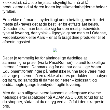
klokkeslæt, så at de højst sandsynligt kan nå at få
produkterne ud af døren inden logistikmedarbejderne holder
fyraften.
En række e-firmaer tilbyder fragt uden betaling, men for det
meste påkræves det at du bestiller for et fastslået beløb.
Desuden skal man beslutte sig for den mest prisbevidste
type af levering, der typisk – ligegyldigt om man er i Odense,
Frederiksværk eller Aars – er at få bragt dine produkter til et
afhentningssted.
Det er jo temmelig let for almindelige dødelige at
sammenligne priser (via fx PriceRunner) i blandt forskellige
internet firmaer i Danmark, og for det har adskillige Adam
Equipment forretninger på nettet ikke kunne lade være med
at tvinge priserne på en række af deres produkter – til babyer
og børn, og samtidig til damer og herrer – kolossalt, og
endda nogle gange frembyde fragtfri levering.
Men det kan alligevel være lønsomt at efterprøve diverse
netshops efter rabatkoder på ADAM ASC 8000 forud for at
du shopper, sådan at du er tryg ved at få fat i den skarpeste
pris.