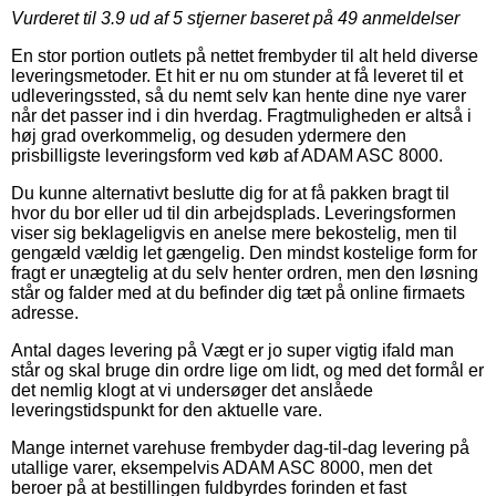
Vurderet til
3.9
ud af 5 stjerner baseret på
49
anmeldelser
En stor portion outlets på nettet frembyder til alt held diverse
leveringsmetoder. Et hit er nu om stunder at få leveret til et
udleveringssted, så du nemt selv kan hente dine nye varer
når det passer ind i din hverdag. Fragtmuligheden er altså i
høj grad overkommelig, og desuden ydermere den
prisbilligste leveringsform ved køb af ADAM ASC 8000.
Du kunne alternativt beslutte dig for at få pakken bragt til
hvor du bor eller ud til din arbejdsplads. Leveringsformen
viser sig beklageligvis en anelse mere bekostelig, men til
gengæld vældig let gængelig. Den mindst kostelige form for
fragt er unægtelig at du selv henter ordren, men den løsning
står og falder med at du befinder dig tæt på online firmaets
adresse.
Antal dages levering på Vægt er jo super vigtig ifald man
står og skal bruge din ordre lige om lidt, og med det formål er
det nemlig klogt at vi undersøger det anslåede
leveringstidspunkt for den aktuelle vare.
Mange internet varehuse frembyder dag-til-dag levering på
utallige varer, eksempelvis ADAM ASC 8000, men det
beroer på at bestillingen fuldbyrdes forinden et fast