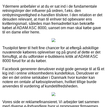
Ydermere anbefaler vi at du er sat ind i de fundamentale
retningslinjer der influerer på ordren, f.eks. den
ombytningsrettighed e-handlen tilsikrer. I den relation er det
desuden relevant, at man til enhver tid opbevarer ens
kvitteringsmail, således man fremadrettet kan bekræfte
købet af ADAM ASC 8000, uanset om man skal købe gave
til en dame eller herre.
Trustpilot fører til helt fine chancer for at eftergå adskillige
nuværende køberes oplevelser og på grund af dette er det
fornuftigt, at du udforsker e-butikkens kritik af ADAM ASC
8000 forud for at du køber.
Facebook genererer derudover evigt gode genveje til at få et
kig ind i online virksomhedens kundefokus. Derudover er
der en del online selskaber i Danmark hvor kunder kan
notere en omtale af købsoplevelsen, hvilket tillige burde
anvendes til vurdering af kundetilfredsheden.
Vores side er reklamefinansieret. Vi arbejder tæt sammen
med diverse e-forhandlere hvor vi promoverer firmaernes