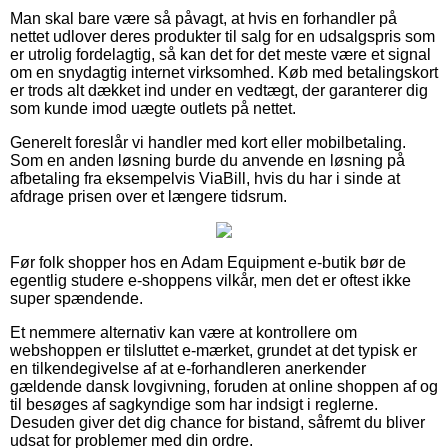
Man skal bare være så påvagt, at hvis en forhandler på
nettet udlover deres produkter til salg for en udsalgspris som
er utrolig fordelagtig, så kan det for det meste være et signal
om en snydagtig internet virksomhed. Køb med betalingskort
er trods alt dækket ind under en vedtægt, der garanterer dig
som kunde imod uægte outlets på nettet.
Generelt foreslår vi handler med kort eller mobilbetaling.
Som en anden løsning burde du anvende en løsning på
afbetaling fra eksempelvis ViaBill, hvis du har i sinde at
afdrage prisen over et længere tidsrum.
Før folk shopper hos en Adam Equipment e-butik bør de
egentlig studere e-shoppens vilkår, men det er oftest ikke
super spændende.
Et nemmere alternativ kan være at kontrollere om
webshoppen er tilsluttet e-mærket, grundet at det typisk er
en tilkendegivelse af at e-forhandleren anerkender
gældende dansk lovgivning, foruden at online shoppen af og
til besøges af sagkyndige som har indsigt i reglerne.
Desuden giver det dig chance for bistand, såfremt du bliver
udsat for problemer med din ordre.