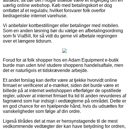
attraktiv, så bør det i nogle tilfælde være et fingerpeg om en
uærlig online webshop. Køb med betalingskort er dog
omfattet af et regulativ, hvilket forsvarer folk overfor
bedrageriske internet varehuse.
Vi anbefaler kortbestillinger eller betalinger med mobilen.
Som en anden løsning bør du vælge en afbetalingsordning
som fx ViaBill, for så vidt du gerne vil afbetale regningen
over et længere tidsrum.
Forud for at folk shopper hos en Adam Equipment e-butik
burde man uden tvivl studere shoppens handelsaftale, men
det er naturligvis et tidskrævende arbejde.
Et andet forslag kan derfor være at tjekke hvorvidt online
firmaet er verificeret af e-mærket, siden det burde være et
billede på at internet webshoppen efterfølger de opstillede
regler, udover at internet firmaet fra tid til anden revurderes af
fagmænd som har indsigt i vedtægterne på området. Dette er
en god chance for en hjælpende hånd, hvis du udsættes for
vanskeligheder som følge af din ordre.
Ligeså tilrådes det at man er hensynstagende til de mest
vedkommende vedtægter der kan have betydning for ordren,