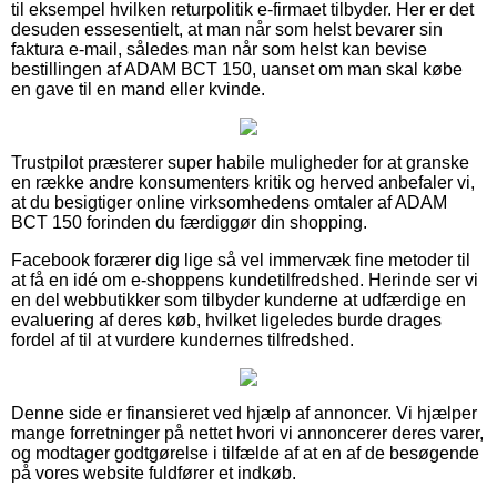
til eksempel hvilken returpolitik e-firmaet tilbyder. Her er det
desuden essesentielt, at man når som helst bevarer sin
faktura e-mail, således man når som helst kan bevise
bestillingen af ADAM BCT 150, uanset om man skal købe
en gave til en mand eller kvinde.
Trustpilot præsterer super habile muligheder for at granske
en række andre konsumenters kritik og herved anbefaler vi,
at du besigtiger online virksomhedens omtaler af ADAM
BCT 150 forinden du færdiggør din shopping.
Facebook forærer dig lige så vel immervæk fine metoder til
at få en idé om e-shoppens kundetilfredshed. Herinde ser vi
en del webbutikker som tilbyder kunderne at udfærdige en
evaluering af deres køb, hvilket ligeledes burde drages
fordel af til at vurdere kundernes tilfredshed.
Denne side er finansieret ved hjælp af annoncer. Vi hjælper
mange forretninger på nettet hvori vi annoncerer deres varer,
og modtager godtgørelse i tilfælde af at en af de besøgende
på vores website fuldfører et indkøb.