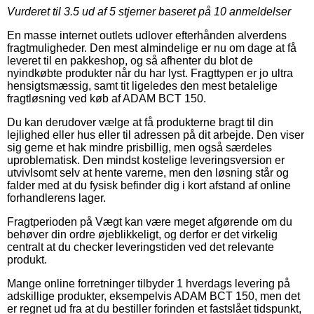
Vurderet til
3.5
ud af 5 stjerner baseret på
10
anmeldelser
En masse internet outlets udlover efterhånden alverdens
fragtmuligheder. Den mest almindelige er nu om dage at få
leveret til en pakkeshop, og så afhenter du blot de
nyindkøbte produkter når du har lyst. Fragttypen er jo ultra
hensigtsmæssig, samt tit ligeledes den mest betalelige
fragtløsning ved køb af ADAM BCT 150.
Du kan derudover vælge at få produkterne bragt til din
lejlighed eller hus eller til adressen på dit arbejde. Den viser
sig gerne et hak mindre prisbillig, men også særdeles
uproblematisk. Den mindst kostelige leveringsversion er
utvivlsomt selv at hente varerne, men den løsning står og
falder med at du fysisk befinder dig i kort afstand af online
forhandlerens lager.
Fragtperioden på Vægt kan være meget afgørende om du
behøver din ordre øjeblikkeligt, og derfor er det virkelig
centralt at du checker leveringstiden ved det relevante
produkt.
Mange online forretninger tilbyder 1 hverdags levering på
adskillige produkter, eksempelvis ADAM BCT 150, men det
er regnet ud fra at du bestiller forinden et fastslået tidspunkt,