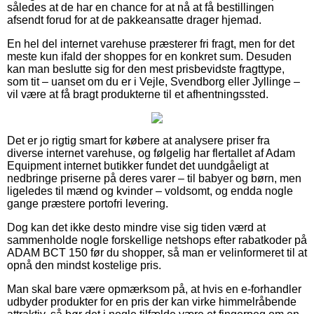
således at de har en chance for at nå at få bestillingen
afsendt forud for at de pakkeansatte drager hjemad.
En hel del internet varehuse præsterer fri fragt, men for det
meste kun ifald der shoppes for en konkret sum. Desuden
kan man beslutte sig for den mest prisbevidste fragttype,
som tit – uanset om du er i Vejle, Svendborg eller Jyllinge –
vil være at få bragt produkterne til et afhentningssted.
Det er jo rigtig smart for købere at analysere priser fra
diverse internet varehuse, og følgelig har flertallet af Adam
Equipment internet butikker fundet det uundgåeligt at
nedbringe priserne på deres varer – til babyer og børn, men
ligeledes til mænd og kvinder – voldsomt, og endda nogle
gange præstere portofri levering.
Dog kan det ikke desto mindre vise sig tiden værd at
sammenholde nogle forskellige netshops efter rabatkoder på
ADAM BCT 150 før du shopper, så man er velinformeret til at
opnå den mindst kostelige pris.
Man skal bare være opmærksom på, at hvis en e-forhandler
udbyder produkter for en pris der kan virke himmelråbende