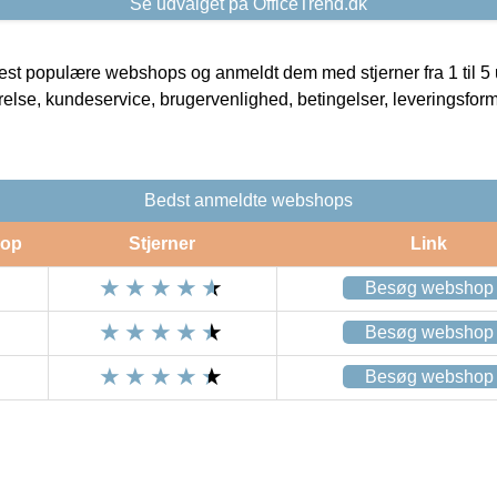
Se udvalget på OfficeTrend.dk
t populære webshops og anmeldt dem med stjerner fra 1 til 5 ud
rrelse, kundeservice, brugervenlighed, betingelser, leveringsfor
Bedst anmeldte webshops
op
Stjerner
Link
Besøg webshop
Besøg webshop
Besøg webshop