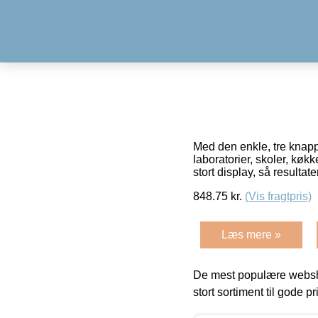
Med den enkle, tre knapp
laboratorier, skoler, køkk
stort display, så resultat
848.75
kr.
(Vis fragtpris)
Læs mere »
De mest populære websho
stort sortiment til gode pr