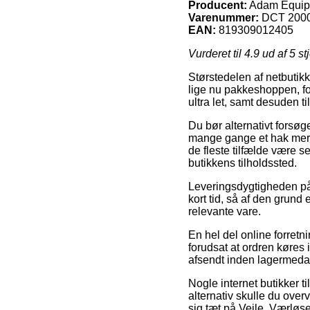
Producent:
Adam Equip
Varenummer:
DCT 200
EAN:
819309012405
Vurderet til
4.9
ud af 5 st
Størstedelen af netbutik
lige nu pakkeshoppen, fo
ultra let, samt desuden
Du bør alternativt forsøge
mange gange et hak mere 
de fleste tilfælde være se
butikkens tilholdssted.
Leveringsdygtigheden på 
kort tid, så af den grund
relevante vare.
En hel del online forret
forudsat at ordren køres 
afsendt inden lagermedar
Nogle internet butikker ti
alternativ skulle du ov
sig tæt på Vejle, Værløse 