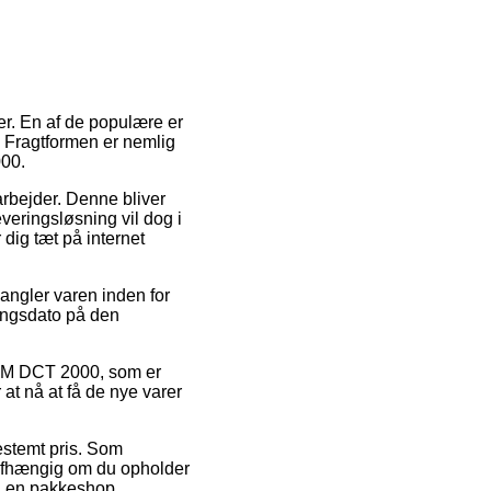
er. En af de populære er
. Fragtformen er nemlig
000.
 arbejder. Denne bliver
veringsløsning vil dog i
 dig tæt på internet
angler varen inden for
eringsdato på den
ADAM DCT 2000, som er
at nå at få de nye varer
bestemt pris. Som
uafhængig om du opholder
til en pakkeshop.