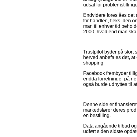
udsat for problemstilling
Endvidere foreslåes det
for handlen, f.eks. den o
man til enhver tid behol
2000, hvad end man skal 
Trustpilot byder på stort
herved anbefales det, at
shopping.
Facebook frembyder tillig
endda forretninger på net
også burde udnyttes til a
Denne side er finansieret
markedsfører deres produ
en bestilling.
Data angående tilbud og 
udført siden sidste opdat