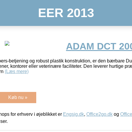
EER 2013
ADAM DCT 20
ers-betjening og robust plastik konstruktion, er den bærbare Dun
ener, kontorer eller veterinære faciliteter. Den leverer hurtige p
ern
(Læs mere)
Køb nu »
ps for erhverv i øjeblikket er
Engsig.dk
,
Office2go.dk
og
Offic
iser.