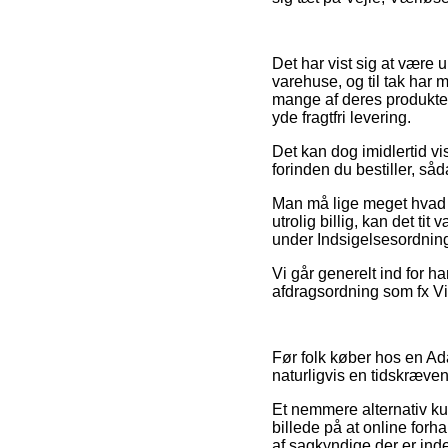
Det har vist sig at være 
varehuse, og til tak ha
mange af deres produkter
yde fragtfri levering.
Det kan dog imidlertid v
forinden du bestiller, såd
Man må lige meget hvad v
utrolig billig, kan det ti
under Indsigelsesordning
Vi går generelt ind for 
afdragsordning som fx ViaB
Før folk køber hos en Ad
naturligvis en tidskræve
Et nemmere alternativ ku
billede på at online forh
af sagkyndige der er inde