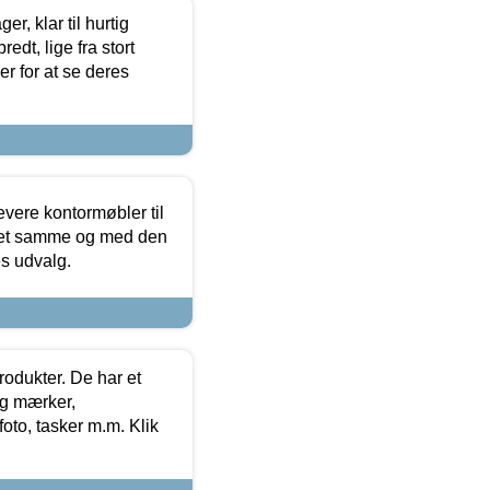
, klar til hurtig
edt, lige fra stort
er for at se deres
evere kontormøbler til
 det samme og med den
es udvalg.
rodukter. De har et
og mærker,
foto, tasker m.m. Klik