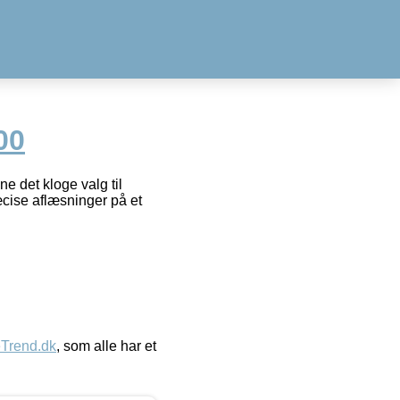
00
e det kloge valg til
ræcise aflæsninger på et
eTrend.dk
, som alle har et