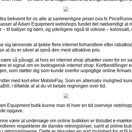
ultra bekvemt for os alle at sammenligne priser (via fx PriceRunn
r masser af Adam Equipment webshops fundet det nødvendigt at 
 – til babyer og børn, og yderligere også til voksne – kolossal
ise sig lønnende at tjekke flere internet forhandlere efter rab
an at du er sikret at opnå den mest attraktive pris.
ære så påvagt, at hvis en internet shop afsætter varer for en sa
t være et signal om en bedragerisk internet shop. Kortbestillinger e
en, som støtter dig som kunde overfor uoprigtige online firmaer.
handler med kort eller MobilePay. Som en alternativ mulighed ku
ill, i tilfælde af at du vil betale regningen over tid.
am Equipment butik kunne man til hver en tid overveje netshopp
nde opgave.
nne være at undersøge om online butikken er tilsluttet e-mærket
andleren respekterer de danske retningslinjer, samt at online bu
 i retningslinjerne. Dette er desuden en god mulighed for at få b