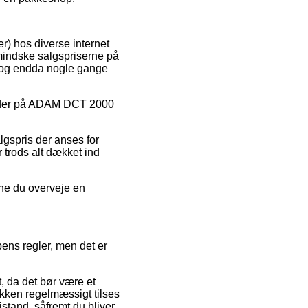
er) hos diverse internet
mindske salgspriserne på
t, og endda nogle gange
atkoder på ADAM DCT 2000
lgspris der anses for
r trods alt dækket ind
nne du overveje en
ens regler, men det er
, da det bør være et
tikken regelmæssigt tilses
istand, såfremt du bliver