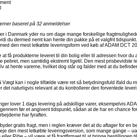
ment
0
jerner baseret på
32
anmeldelser
ker i Danmark yder nu om dage mange forskellige fragtmulighed
rdi du dermed nemt kan hente din pakke på et valgfrit tidspunkt
 tilmed den mest letkøbte leveringsform ved køb af ADAM DCT 2
 at få produkterne leveret til din bolig eller til adressen hvor du
pebret, men samtidig ekstremt ligetil. Den mest prisbevidste le
lv at hente varerne, hvilket dog står og falder med at du befinder
Vægt kan i nogle tilfælde være ret så betydningsfuld ifald du m
 er det naturligvis relevant at du kontrollerer den forventede lev
ninger lover 1 dags levering på adskillige varer, eksempelvis 
igennem før et angivent tidspunkt, sådan at de har en chance for 
bejderne har fyraften.
lbyder gratis fragt, men i reglen kræver det at du aftager for en 
erveje den mest letkøbte leveringsversion, som mange gange – 
eller Ribe – vil være at få fragtfirmaet til at bringe bestillingen 