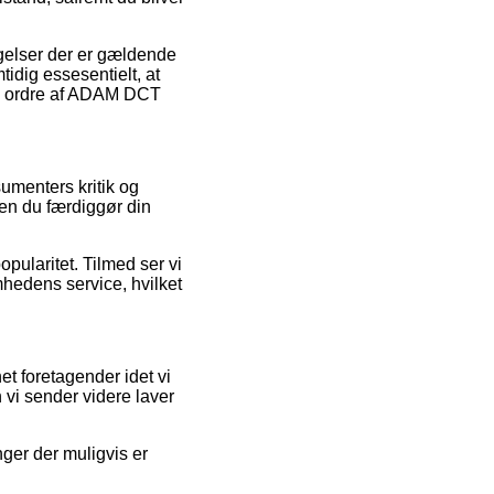
gelser der er gældende
tidig essesentielt, at
sin ordre af ADAM DCT
sumenters kritik og
en du færdiggør din
opularitet. Tilmed ser vi
omhedens service, hvilket
et foretagender idet vi
 vi sender videre laver
ger der muligvis er