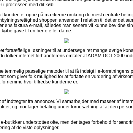
er i processen med dit køb.
 at kunden er oppe på mærkerne omkring de mest centrale betin
mbytningsrettighed shoppen anvender. I relation til det er det sam
der ens faktura e-mail, således man senere vil kunne bevidne 
købe gave til en herre eller dame.
 set fortræffelige løsninger til at undersøge ret mange øvrige kon
 du tolker internet forhandlerens omtaler af ADAM DCT 2000 ind
e temmelig passelige metoder til at få indsigt i e-forretningens p
tet som giver folk mulighed for at forfatte en vurdering af virks
t fornemme hvor tilfredse kunderne er.
 af indtægter fra annoncer. Vi samarbejder med masser af intern
kter, og modtager betaling under forudsætning af at den person
e-butikker understøttes ofte, men der tages forbehold for ændrin
ering af de viste oplysninger.