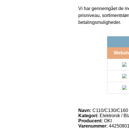
Vi har gennemgået de mes
prisniveau, sortimentstø
betalingsmuligheder.
Websh
Navn:
C110/C130/C160
Kategori:
Elektronik / B
Producent:
OKI
Varenummer:
4425080