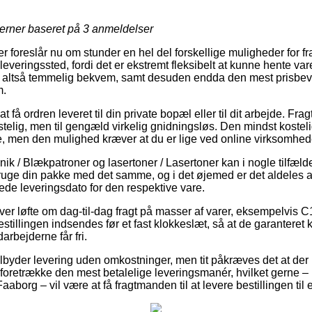
jerner baseret på
3
anmeldelser
er foreslår nu om stunder en hel del forskellige muligheder for f
 udleveringssted, fordi det er ekstremt fleksibelt at kunne hente va
r altså temmelig bekvem, samt desuden endda den mest prisbevi
m.
t få ordren leveret til din private bopæl eller til dit arbejde. Fr
telig, men til gengæld virkelig gnidningsløs. Den mindst kosteli
e, men den mulighed kræver at du er lige ved online virksomhe
nik / Blækpatroner og lasertoner / Lasertoner kan i nogle tilfæl
bruge din pakke med det samme, og i det øjemed er det aldeles a
ede leveringsdato for den respektive vare.
iver løfte om dag-til-dag fragt på masser af varer, eksempelvi
stillingen indsendes før et fast klokkeslæt, så at de garanteret 
arbejderne får fri.
 tilbyder levering uden omkostninger, men tit påkræves det at de
du foretrække den mest betalelige leveringsmanér, hvilket gerne 
aaborg – vil være at få fragtmanden til at levere bestillingen til 