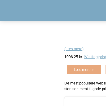
(Læs mere)
1096.25
kr.
(Vis fragtpris)
Læs mere »
De mest populære websho
stort sortiment til gode pr