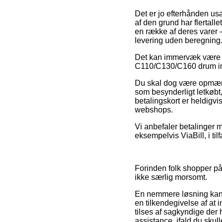
Det er jo efterhånden us
af den grund har flertall
en række af deres varer 
levering uden beregning
Det kan immervæk være u
C110/C130/C160 drum inde
Du skal dog være opmærks
som besynderligt letkøbt,
betalingskort er heldigv
webshops.
Vi anbefaler betalinger m
eksempelvis ViaBill, i ti
Forinden folk shopper på 
ikke særlig morsomt.
En nemmere løsning kan
en tilkendegivelse af at i
tilses af sagkyndige der
assistance, ifald du skul