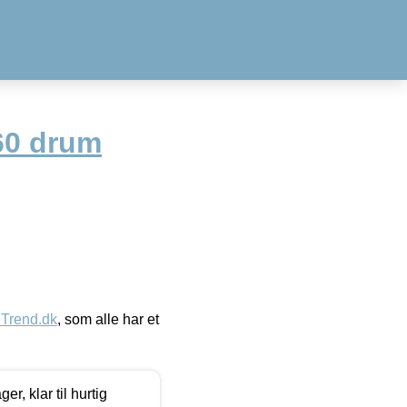
60 drum
eTrend.dk
, som alle har et
, klar til hurtig