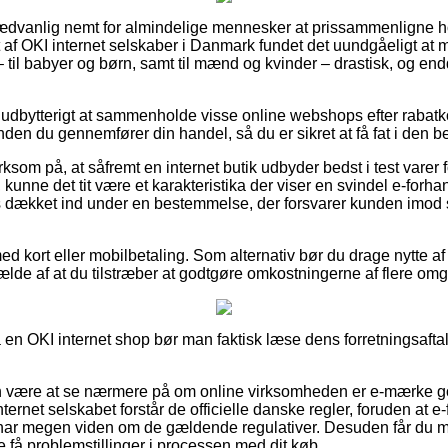
ædvanlig nemt for almindelige mennesker at prissammenligne ho
et af OKI internet selskaber i Danmark fundet det uundgåeligt at
– til babyer og børn, samt til mænd og kvinder – drastisk, og en
.
dbytterigt at sammenholde visse online webshops efter rabatk
n du gennemfører din handel, så du er sikret at få fat i den be
om på, at såfremt en internet butik udbyder bedst i test varer f
 kunne det tit være et karakteristika der viser en svindel e-forha
is dækket ind under en bestemmelse, der forsvarer kunden imod 
ed kort eller mobilbetaling. Som alternativ bør du drage nytte af
lfælde af at du tilstræber at godtgøre omkostningerne af flere om
en OKI internet shop bør man faktisk læse dens forretningsaftale
 være at se nærmere på om online virksomheden er e-mærke g
nternet selskabet forstår de officielle danske regler, foruden at e-
 har megen viden om de gældende regulativer. Desuden får du mu
le få problemstillinger i processen med dit køb.