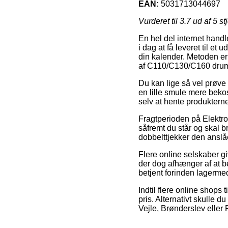
EAN:
5031713044697
Vurderet til
3.7
ud af 5 st
En hel del internet handl
i dag at få leveret til et
din kalender. Metoden e
af C110/C130/C160 dru
Du kan lige så vel prøve a
en lille smule mere bekos
selv at hente produktern
Fragtperioden på Elektro
såfremt du står og skal 
dobbelttjekker den anslå
Flere online selskaber g
der dog afhænger af at be
betjent forinden lagermed
Indtil flere online shops
pris. Alternativt skulle 
Vejle, Brønderslev eller F