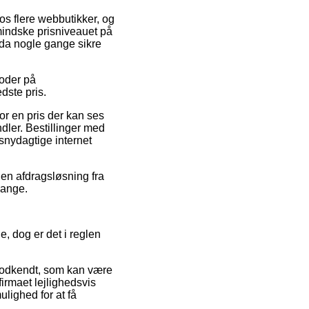
s flere webbutikker, og
 mindske prisniveauet på
dda nogle gange sikre
oder på
dste pris.
or en pris der kan ses
ndler. Bestillinger med
snydagtige internet
 en afdragsløsning fra
gange.
, dog er det i reglen
odkendt, som kan være
firmaet lejlighedsvis
lighed for at få