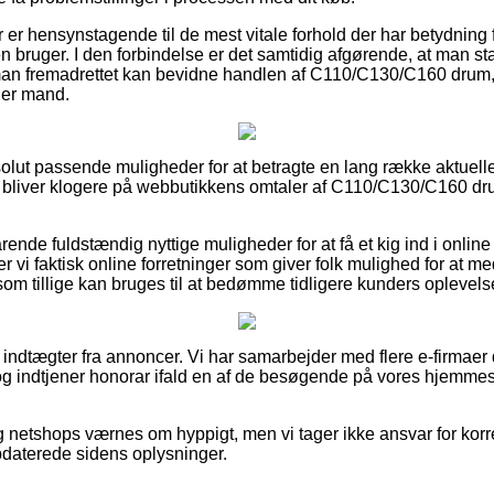
er er hensynstagende til de mest vitale forhold der har betydning f
ken bruger. I den forbindelse er det samtidig afgørende, at man 
 man fremadrettet kan bevidne handlen af C110/C130/C160 drum,
ller mand.
bsolut passende muligheder for at betragte en lang række aktuel
du bliver klogere på webbutikkens omtaler af C110/C130/C160 dr
rende fuldstændig nyttige muligheder for at få et kig ind i onl
r vi faktisk online forretninger som giver folk mulighed for at
om tillige kan bruges til at bedømme tidligere kunders oplevelse
f indtægter fra annoncer. Vi har samarbejder med flere e-firmaer
og indtjener honorar ifald en af de besøgende på vores hjemme
netshops værnes om hyppigt, men vi tager ikke ansvar for korre
opdaterede sidens oplysninger.