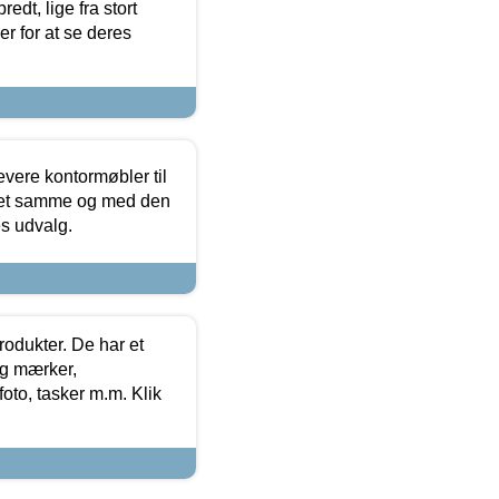
edt, lige fra stort
er for at se deres
evere kontormøbler til
 det samme og med den
es udvalg.
rodukter. De har et
og mærker,
foto, tasker m.m. Klik