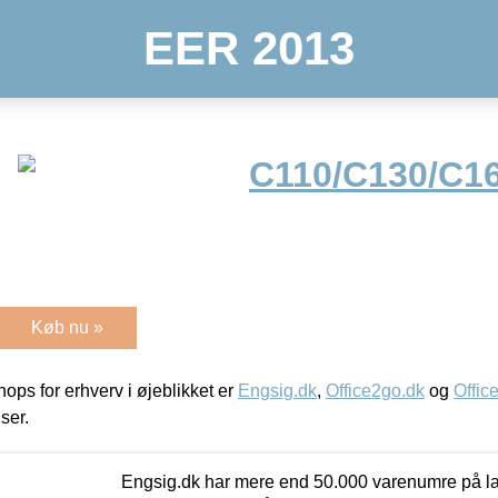
EER 2013
C110/C130/C1
Køb nu »
ps for erhverv i øjeblikket er
Engsig.dk
,
Office2go.dk
og
Offic
iser.
Engsig.dk har mere end 50.000 varenumre på lager