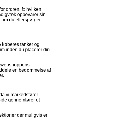
or ordren, fx hvilken
stadigvæk opbevarer sin
 om du efterspørger
le køberes tanker og
um inden du placerer din
ine webshoppens
 meddele en bedømmelse af
r.
 da vi markedsfører
side gennemfører et
ktioner der muligvis er