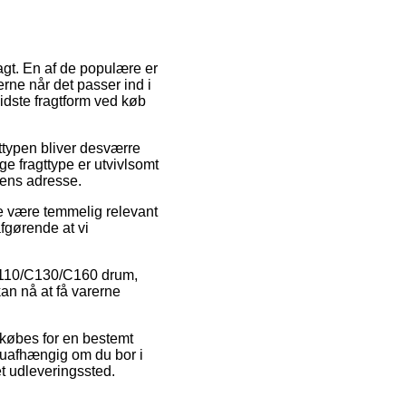
ragt. En af de populære er
rerne når det passer ind i
dste fragtform ved køb
agttypen bliver desværre
ge fragttype er utvivlsomt
dens adresse.
de være temmelig relevant
fgørende at vi
s C110/C130/C160 drum,
kan nå at få varerne
r købes for en bestemt
– uafhængig om du bor i
et udleveringssted.