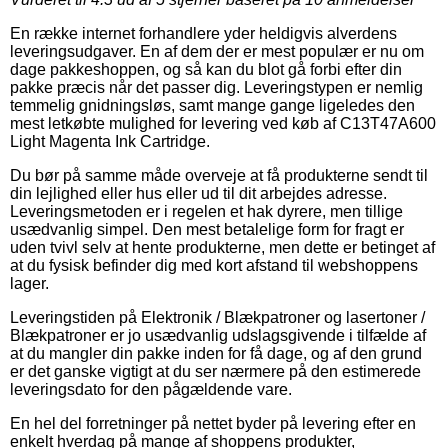
En række internet forhandlere yder heldigvis alverdens
leveringsudgaver. En af dem der er mest populær er nu om
dage pakkeshoppen, og så kan du blot gå forbi efter din
pakke præcis når det passer dig. Leveringstypen er nemlig
temmelig gnidningsløs, samt mange gange ligeledes den
mest letkøbte mulighed for levering ved køb af C13T47A600
Light Magenta Ink Cartridge.
Du bør på samme måde overveje at få produkterne sendt til
din lejlighed eller hus eller ud til dit arbejdes adresse.
Leveringsmetoden er i regelen et hak dyrere, men tillige
usædvanlig simpel. Den mest betalelige form for fragt er
uden tvivl selv at hente produkterne, men dette er betinget af
at du fysisk befinder dig med kort afstand til webshoppens
lager.
Leveringstiden på Elektronik / Blækpatroner og lasertoner /
Blækpatroner er jo usædvanlig udslagsgivende i tilfælde af
at du mangler din pakke inden for få dage, og af den grund
er det ganske vigtigt at du ser nærmere på den estimerede
leveringsdato for den pågældende vare.
En hel del forretninger på nettet byder på levering efter en
enkelt hverdag på mange af shoppens produkter,