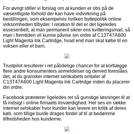
For øvrigt stiller vi forslag om at kunden er obs på de
væsentligste forhold der kan have indvirkning på
bestillingen, som eksempelvis hvilken byttepolitik online
virksomheden tilbyder. I relation til det er det ligeledes
essesentielt, at man permanent sikrer ens kvitteringsmail, så
man i fremtiden vil kunne påvise sin ordre af C13T47A600
Light Magenta Ink Cartridge, hvad end man skal købe til en
voksen eller et barn.
Trustpilot resulterer i ret pålidelige chancer for at kortlægge
flere andre konsumenters anmeldelser og derved foreslåes
det, at du gransker internet selskabets omtaler af
C13T47A600 Light Magenta Ink Cartridge inden du placerer
din ordre.
Facebook præsterer ligeledes ret så gunstige løsninger til at
få indsigt i online firmaets troværdighed. Her ses en række
internet selskaber hvor kunder kan levere en kritik af deres
køb, som tillige burde drages fordel af til at bedømme
tilfredsheden hos kunderne.