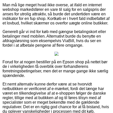
Man må lige meget hvad ikke overse, at ifald en internet
webshop markedsfører en vare til salg for en salgspris der
anses for utrolig attraktiv, så burde det undertiden være en
indikator for en fup shop. Kortkøb er i hvert fald indbefattet af
et lovbud, hvilket skærmer os overfor uægte online butikker.
Generelt går vi ind for køb med gængse betalingskort eller
betalinger med mobilen. Alternativt burde du benytte en
afdragsløsning som eksempelvis ViaBill, hvis du ser en
fordel i at afbetale pengene af flere omgange.
Forud for at nogen bestiller på en Epson shop på nettet bør
de i virkeligheden få overblik over forhandlerens
forretningsbetingelser, men det er mange gange ikke særlig
spændende.
Et nemt alternativ kunne derfor være at se hvorvidt
netbutikken er verificeret af e-mærket, fordi det længe har
været en tilkendegivelse af at e-shoppen følger de danske
regler, tillige med at butikken af og til føres tilsyn med af
specialister som er meget bekendte med de gældende
regulativer. Det er en rigtig god chance for at få bistand, hvis
du oplever vanskeligheder i processen med dit køb.