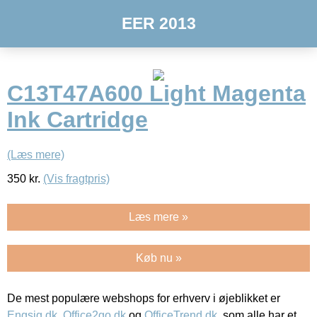
EER 2013
C13T47A600 Light Magenta
Ink Cartridge
(Læs mere)
350
kr.
(Vis fragtpris)
Læs mere »
Køb nu »
De mest populære webshops for erhverv i øjeblikket er
Engsig.dk
,
Office2go.dk
og
OfficeTrend.dk
, som alle har et