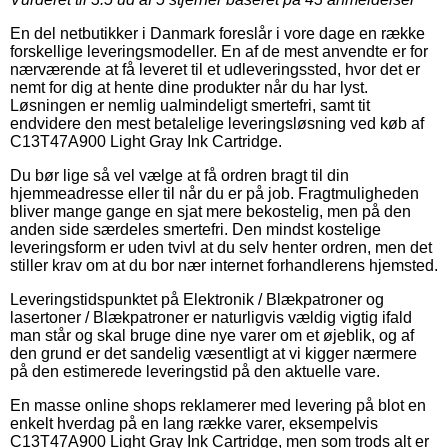
En del netbutikker i Danmark foreslår i vore dage en række
forskellige leveringsmodeller. En af de mest anvendte er for
nærværende at få leveret til et udleveringssted, hvor det er
nemt for dig at hente dine produkter når du har lyst.
Løsningen er nemlig ualmindeligt smertefri, samt tit
endvidere den mest betalelige leveringsløsning ved køb af
C13T47A900 Light Gray Ink Cartridge.
Du bør lige så vel vælge at få ordren bragt til din
hjemmeadresse eller til når du er på job. Fragtmuligheden
bliver mange gange en sjat mere bekostelig, men på den
anden side særdeles smertefri. Den mindst kostelige
leveringsform er uden tvivl at du selv henter ordren, men det
stiller krav om at du bor nær internet forhandlerens hjemsted.
Leveringstidspunktet på Elektronik / Blækpatroner og
lasertoner / Blækpatroner er naturligvis vældig vigtig ifald
man står og skal bruge dine nye varer om et øjeblik, og af
den grund er det sandelig væsentligt at vi kigger nærmere
på den estimerede leveringstid på den aktuelle vare.
En masse online shops reklamerer med levering på blot en
enkelt hverdag på en lang række varer, eksempelvis
C13T47A900 Light Gray Ink Cartridge, men som trods alt er