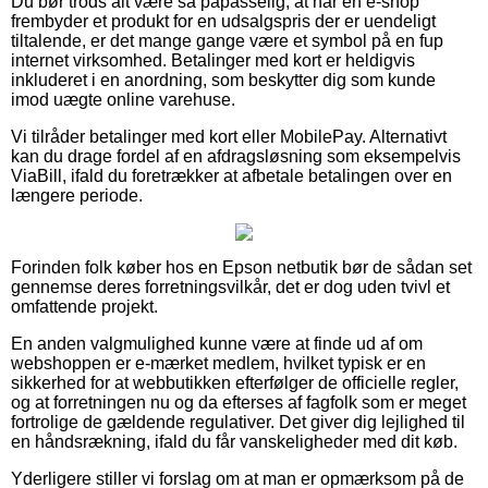
Du bør trods alt være så påpasselig, at når en e-shop
frembyder et produkt for en udsalgspris der er uendeligt
tiltalende, er det mange gange være et symbol på en fup
internet virksomhed. Betalinger med kort er heldigvis
inkluderet i en anordning, som beskytter dig som kunde
imod uægte online varehuse.
Vi tilråder betalinger med kort eller MobilePay. Alternativt
kan du drage fordel af en afdragsløsning som eksempelvis
ViaBill, ifald du foretrækker at afbetale betalingen over en
længere periode.
Forinden folk køber hos en Epson netbutik bør de sådan set
gennemse deres forretningsvilkår, det er dog uden tvivl et
omfattende projekt.
En anden valgmulighed kunne være at finde ud af om
webshoppen er e-mærket medlem, hvilket typisk er en
sikkerhed for at webbutikken efterfølger de officielle regler,
og at forretningen nu og da efterses af fagfolk som er meget
fortrolige de gældende regulativer. Det giver dig lejlighed til
en håndsrækning, ifald du får vanskeligheder med dit køb.
Yderligere stiller vi forslag om at man er opmærksom på de