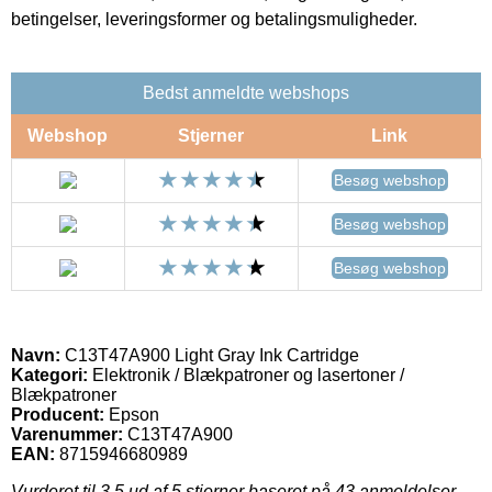
betingelser, leveringsformer og betalingsmuligheder.
Bedst anmeldte webshops
Webshop
Stjerner
Link
Besøg webshop
Besøg webshop
Besøg webshop
Navn:
C13T47A900 Light Gray Ink Cartridge
Kategori:
Elektronik / Blækpatroner og lasertoner /
Blækpatroner
Producent:
Epson
Varenummer:
C13T47A900
EAN:
8715946680989
Vurderet til
3.5
ud af 5 stjerner baseret på
43
anmeldelser