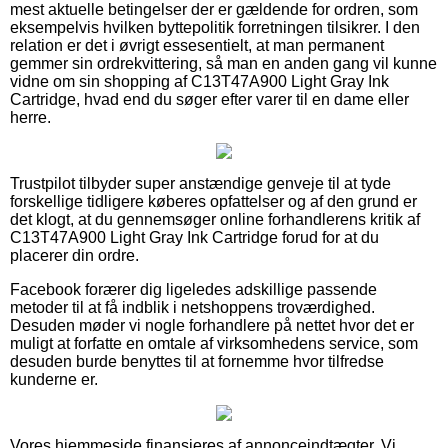
mest aktuelle betingelser der er gældende for ordren, som
eksempelvis hvilken byttepolitik forretningen tilsikrer. I den
relation er det i øvrigt essesentielt, at man permanent
gemmer sin ordrekvittering, så man en anden gang vil kunne
vidne om sin shopping af C13T47A900 Light Gray Ink
Cartridge, hvad end du søger efter varer til en dame eller
herre.
Trustpilot tilbyder super anstændige genveje til at tyde
forskellige tidligere køberes opfattelser og af den grund er
det klogt, at du gennemsøger online forhandlerens kritik af
C13T47A900 Light Gray Ink Cartridge forud for at du
placerer din ordre.
Facebook forærer dig ligeledes adskillige passende
metoder til at få indblik i netshoppens troværdighed.
Desuden møder vi nogle forhandlere på nettet hvor det er
muligt at forfatte en omtale af virksomhedens service, som
desuden burde benyttes til at fornemme hvor tilfredse
kunderne er.
Vores hjemmeside finansieres af annonceindtægter. Vi