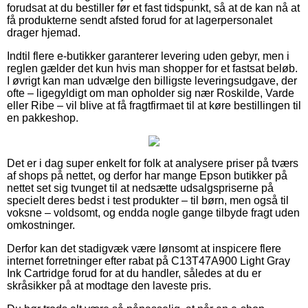
forudsat at du bestiller før et fast tidspunkt, så at de kan nå at
få produkterne sendt afsted forud for at lagerpersonalet
drager hjemad.
Indtil flere e-butikker garanterer levering uden gebyr, men i
reglen gælder det kun hvis man shopper for et fastsat beløb.
I øvrigt kan man udvælge den billigste leveringsudgave, der
ofte – ligegyldigt om man opholder sig nær Roskilde, Varde
eller Ribe – vil blive at få fragtfirmaet til at køre bestillingen til
en pakkeshop.
Det er i dag super enkelt for folk at analysere priser på tværs
af shops på nettet, og derfor har mange Epson butikker på
nettet set sig tvunget til at nedsætte udsalgspriserne på
specielt deres bedst i test produkter – til børn, men også til
voksne – voldsomt, og endda nogle gange tilbyde fragt uden
omkostninger.
Derfor kan det stadigvæk være lønsomt at inspicere flere
internet forretninger efter rabat på C13T47A900 Light Gray
Ink Cartridge forud for at du handler, således at du er
skråsikker på at modtage den laveste pris.