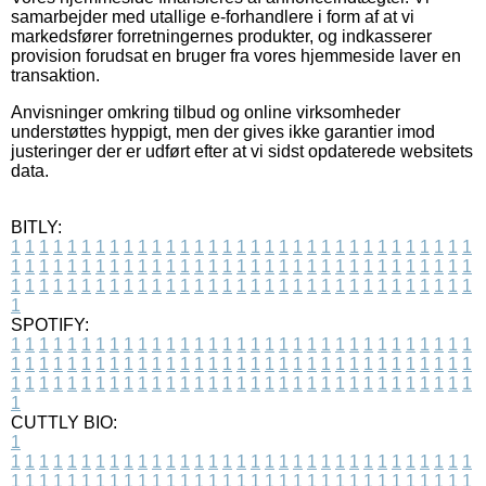
samarbejder med utallige e-forhandlere i form af at vi
markedsfører forretningernes produkter, og indkasserer
provision forudsat en bruger fra vores hjemmeside laver en
transaktion.
Anvisninger omkring tilbud og online virksomheder
understøttes hyppigt, men der gives ikke garantier imod
justeringer der er udført efter at vi sidst opdaterede websitets
data.
BITLY:
1
1
1
1
1
1
1
1
1
1
1
1
1
1
1
1
1
1
1
1
1
1
1
1
1
1
1
1
1
1
1
1
1
1
1
1
1
1
1
1
1
1
1
1
1
1
1
1
1
1
1
1
1
1
1
1
1
1
1
1
1
1
1
1
1
1
1
1
1
1
1
1
1
1
1
1
1
1
1
1
1
1
1
1
1
1
1
1
1
1
1
1
1
1
1
1
1
1
1
1
SPOTIFY:
1
1
1
1
1
1
1
1
1
1
1
1
1
1
1
1
1
1
1
1
1
1
1
1
1
1
1
1
1
1
1
1
1
1
1
1
1
1
1
1
1
1
1
1
1
1
1
1
1
1
1
1
1
1
1
1
1
1
1
1
1
1
1
1
1
1
1
1
1
1
1
1
1
1
1
1
1
1
1
1
1
1
1
1
1
1
1
1
1
1
1
1
1
1
1
1
1
1
1
1
CUTTLY BIO:
1
1
1
1
1
1
1
1
1
1
1
1
1
1
1
1
1
1
1
1
1
1
1
1
1
1
1
1
1
1
1
1
1
1
1
1
1
1
1
1
1
1
1
1
1
1
1
1
1
1
1
1
1
1
1
1
1
1
1
1
1
1
1
1
1
1
1