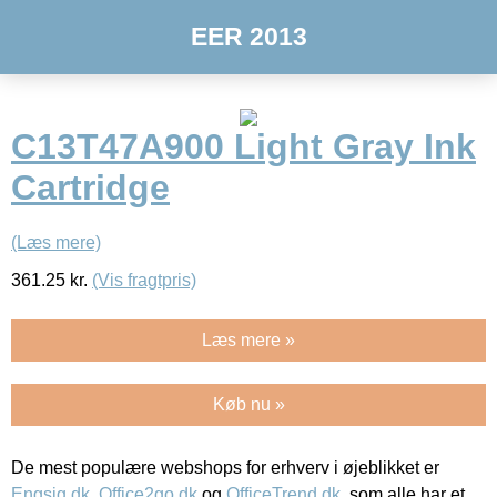
EER 2013
C13T47A900 Light Gray Ink
Cartridge
(Læs mere)
361.25
kr.
(Vis fragtpris)
Læs mere »
Køb nu »
De mest populære webshops for erhverv i øjeblikket er
Engsig.dk
,
Office2go.dk
og
OfficeTrend.dk
, som alle har et