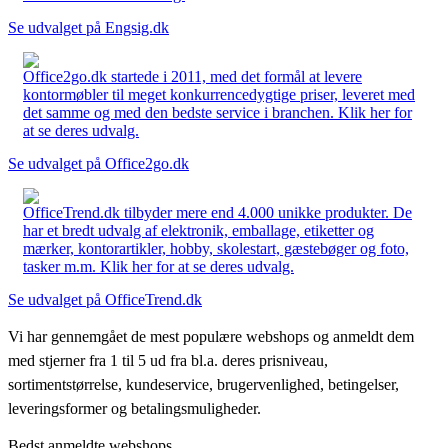
Se udvalget på Engsig.dk
Office2go.dk startede i 2011, med det formål at levere
kontormøbler til meget konkurrencedygtige priser, leveret med
det samme og med den bedste service i branchen. Klik her for
at se deres udvalg.
Se udvalget på Office2go.dk
OfficeTrend.dk tilbyder mere end 4.000 unikke produkter. De
har et bredt udvalg af elektronik, emballage, etiketter og
mærker, kontorartikler, hobby, skolestart, gæstebøger og foto,
tasker m.m. Klik her for at se deres udvalg.
Se udvalget på OfficeTrend.dk
Vi har gennemgået de mest populære webshops og anmeldt dem
med stjerner fra 1 til 5 ud fra bl.a. deres prisniveau,
sortimentstørrelse, kundeservice, brugervenlighed, betingelser,
leveringsformer og betalingsmuligheder.
Bedst anmeldte webshops