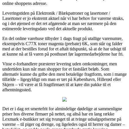
online shoppens adresse.
Leveringstiden på Elektronik / Blækpatroner og lasertoner /
Lasertoner er jo ekstremt aktuel når vi har behov for varerne straks,
og i det øjemed er det ret afgørende at man ser nærmere på den
estimerede leveringsdato ved det aktuelle produkt.
En del online varehuse tilbyder 1 dags fragt på utallige varenumre,
eksempelvis C77X toner magenta (prebate) 6K, som står og falder
med at der bestilles forud for et aftalt tidspunkt, så at de har udsigt til
at kunne nå at få varen på posthuset før lagermedarbejderne har fri.
Visse e-forhandlere præsterer levering uden omkostninger, men
undertiden kun når man shopper for et fastslået beløb. Som
alternativ kunne du gribe den mest betalelige fragtform, som i mange
tilfælde – ligegyldigt om man er tæt på København, Hillerød eller
Skjern – vil være at få fragtfirmaet til at køre din pakke til et
afhentningssted.
Det er i dag ret smertefrit for almindelige dødelige at sammenligne
priser hos diverse firmaer på nettet, og altså har en lang række
Lexmark e-butikker set sig tvunget til at tvinge udsalgspriserne på
varerne – til piger og drenge, og ligeledes også til herrer og damer –