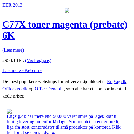
EER 2013
C77X toner magenta (prebate)
6K
(Læs mere)
2953.13
kr.
(Vis fragtpris)
Læs mere »
Køb nu »
De mest populære webshops for erhverv i øjeblikket er
Engsig.dk
,
Office2go.dk
og
OfficeTrend.dk
, som alle har et stort sortiment til
gode priser.
Engsig.dk har mere end 50.000 varenumre på lager, klar til
hurtig levering indenfor få dage. Sortimentet spænder bredt,
lige fra stort kontorudstyr til små produkter på kontoret. Klik
her for at se deres udvalg.