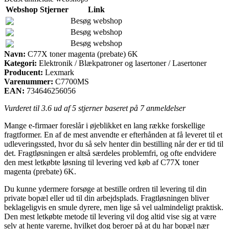
Webshop
Stjerner
Link
Besøg webshop
Besøg webshop
Besøg webshop
Navn:
C77X toner magenta (prebate) 6K
Kategori:
Elektronik / Blækpatroner og lasertoner / Lasertoner
Producent:
Lexmark
Varenummer:
C7700MS
EAN:
734646256056
Vurderet til
3.6
ud af 5 stjerner baseret på
7
anmeldelser
Mange e-firmaer foreslår i øjeblikket en lang række forskellige
fragtformer. En af de mest anvendte er efterhånden at få leveret til et
udleveringssted, hvor du så selv henter din bestilling når der er tid til
det. Fragtløsningen er altså særdeles problemfri, og ofte endvidere
den mest letkøbte løsning til levering ved køb af C77X toner
magenta (prebate) 6K.
Du kunne ydermere forsøge at bestille ordren til levering til din
private bopæl eller ud til din arbejdsplads. Fragtløsningen bliver
beklageligvis en smule dyrere, men lige så vel ualmindeligt praktisk.
Den mest letkøbte metode til levering vil dog altid vise sig at være
selv at hente varerne, hvilket dog beroer på at du har bopæl nær