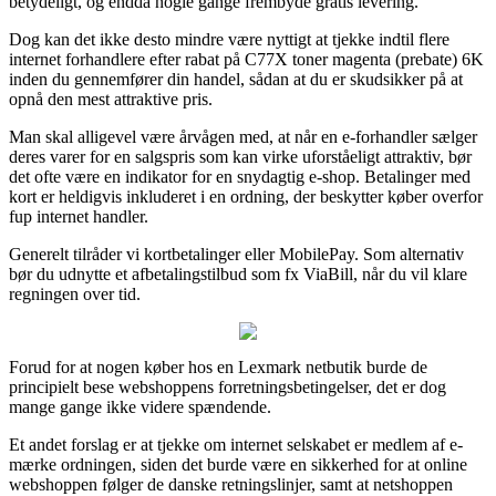
betydeligt, og endda nogle gange frembyde gratis levering.
Dog kan det ikke desto mindre være nyttigt at tjekke indtil flere
internet forhandlere efter rabat på C77X toner magenta (prebate) 6K
inden du gennemfører din handel, sådan at du er skudsikker på at
opnå den mest attraktive pris.
Man skal alligevel være årvågen med, at når en e-forhandler sælger
deres varer for en salgspris som kan virke uforståeligt attraktiv, bør
det ofte være en indikator for en snydagtig e-shop. Betalinger med
kort er heldigvis inkluderet i en ordning, der beskytter køber overfor
fup internet handler.
Generelt tilråder vi kortbetalinger eller MobilePay. Som alternativ
bør du udnytte et afbetalingstilbud som fx ViaBill, når du vil klare
regningen over tid.
Forud for at nogen køber hos en Lexmark netbutik burde de
principielt bese webshoppens forretningsbetingelser, det er dog
mange gange ikke videre spændende.
Et andet forslag er at tjekke om internet selskabet er medlem af e-
mærke ordningen, siden det burde være en sikkerhed for at online
webshoppen følger de danske retningslinjer, samt at netshoppen