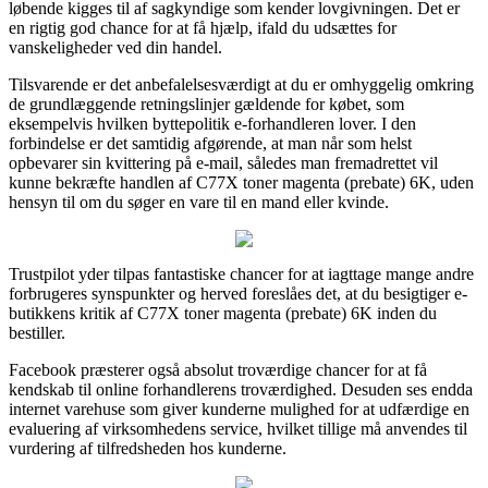
løbende kigges til af sagkyndige som kender lovgivningen. Det er
en rigtig god chance for at få hjælp, ifald du udsættes for
vanskeligheder ved din handel.
Tilsvarende er det anbefalelsesværdigt at du er omhyggelig omkring
de grundlæggende retningslinjer gældende for købet, som
eksempelvis hvilken byttepolitik e-forhandleren lover. I den
forbindelse er det samtidig afgørende, at man når som helst
opbevarer sin kvittering på e-mail, således man fremadrettet vil
kunne bekræfte handlen af C77X toner magenta (prebate) 6K, uden
hensyn til om du søger en vare til en mand eller kvinde.
Trustpilot yder tilpas fantastiske chancer for at iagttage mange andre
forbrugeres synspunkter og herved foreslåes det, at du besigtiger e-
butikkens kritik af C77X toner magenta (prebate) 6K inden du
bestiller.
Facebook præsterer også absolut troværdige chancer for at få
kendskab til online forhandlerens troværdighed. Desuden ses endda
internet varehuse som giver kunderne mulighed for at udfærdige en
evaluering af virksomhedens service, hvilket tillige må anvendes til
vurdering af tilfredsheden hos kunderne.