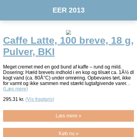
EER 2013
Caffe Latte, 100 breve, 18 g,
Pulver, BKI
Meget cremet med en god bund af kaffe – rund og mild.
Dosering: Hæld brevets indhold i en kop og tilsæt ca. 1Â½ dl
kogt vand (ca. 80Â°C) under omrøring. Opbevares tørt, ikke
for varmt og ikke sammen med stærkt lugtafgivende varer. .
(Læs mere)
295.31
kr.
(Vis fragtpris)
Læs mere »
Køb nu »