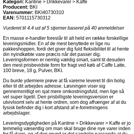
Kategori:
Kantine > Drikkevarer > Kaffe
Producent:
BKI
Varenummer:
BKI40730310
EAN:
5701115730312
Vurderet til
4.4
ud af 5 stjerner baseret på
40
anmeldelser
En masse e-handler foreslår til alt held en række forskellige
leveringsmidler. En af de mest benyttede er lige nu
pakkeshoppen, fordi det giver dig fuld fleksibilitet til at hente
din nyindkøbte vare præcis når det passer dig.
Leveringsformen er nemlig vældig smart, samt tit desuden
den mest prisbevidste form for fragt ved køb af Caffe Latte,
100 breve, 18 g, Pulver, BKI.
Du burde ydermere prøve at få varerne leveret til din bolig
eller til dit arbejdes adresse. Løsningen viser sig
gennemsnitligt en sjat mere omkostningsfuld, men lige så
vel super ligetil. Den prisbilligste leveringsversion er
utvivlsomt selv at hente ordren, som dog afhænger af at du
fysisk befinder dig i kort afstand af e-forretningens
arbejdslager.
Leveringsdygtigheden på Kantine > Drikkevarer > Kaffe er jo
temmelig væsentlig om man skal bruge dine nye varer inden
for få dage, og af den grund er det sandelig passende at du