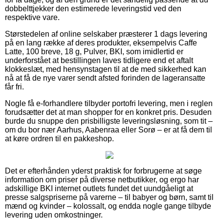
dobbelttjekker den estimerede leveringstid ved den
respektive vare.
Størstedelen af online selskaber præsterer 1 dags levering
på en lang række af deres produkter, eksempelvis Caffe
Latte, 100 breve, 18 g, Pulver, BKI, som imidlertid er
underforstået at bestillingen laves tidligere end et aftalt
klokkeslæt, med hensynstagen til at de med sikkerhed kan
nå at få de nye varer sendt afsted forinden de lageransatte
får fri.
Nogle få e-forhandlere tilbyder portofri levering, men i reglen
forudsætter det at man shopper for en konkret pris. Desuden
burde du snuppe den prisbilligste leveringsløsning, som tit –
om du bor nær Aarhus, Aabenraa eller Sorø – er at få dem til
at køre ordren til en pakkeshop.
Det er efterhånden yderst praktisk for forbrugerne at søge
information om priser på diverse netbutikker, og ergo har
adskillige BKI internet outlets fundet det uundgåeligt at
presse salgspriserne på varerne – til babyer og børn, samt til
mænd og kvinder – kolossalt, og endda nogle gange tilbyde
levering uden omkostninger.