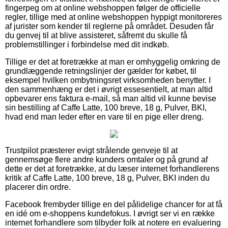
fingerpeg om at online webshoppen følger de officielle
regler, tillige med at online webshoppen hyppigt monitoreres
af jurister som kender til reglerne på området. Desuden får
du genvej til at blive assisteret, såfremt du skulle få
problemstillinger i forbindelse med dit indkøb.
Tillige er det at foretrække at man er omhyggelig omkring de
grundlæggende retningslinjer der gælder for købet, til
eksempel hvilken ombytningsret virksomheden benytter. I
den sammenhæng er det i øvrigt essesentielt, at man altid
opbevarer ens faktura e-mail, så man altid vil kunne bevise
sin bestilling af Caffe Latte, 100 breve, 18 g, Pulver, BKI,
hvad end man leder efter en vare til en pige eller dreng.
Trustpilot præsterer evigt strålende genveje til at
gennemsøge flere andre kunders omtaler og på grund af
dette er det at foretrække, at du læser internet forhandlerens
kritik af Caffe Latte, 100 breve, 18 g, Pulver, BKI inden du
placerer din ordre.
Facebook frembyder tillige en del pålidelige chancer for at få
en idé om e-shoppens kundefokus. I øvrigt ser vi en række
internet forhandlere som tilbyder folk at notere en evaluering