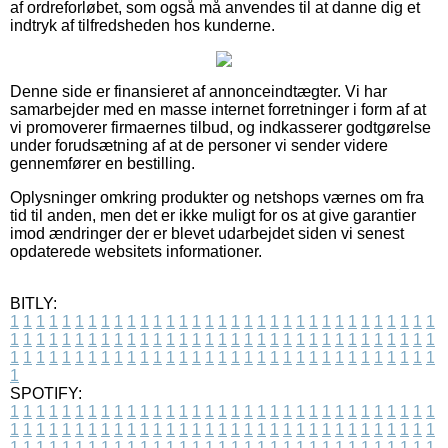
af ordreforløbet, som også må anvendes til at danne dig et
indtryk af tilfredsheden hos kunderne.
Denne side er finansieret af annonceindtægter. Vi har
samarbejder med en masse internet forretninger i form af at
vi promoverer firmaernes tilbud, og indkasserer godtgørelse
under forudsætning af at de personer vi sender videre
gennemfører en bestilling.
Oplysninger omkring produkter og netshops værnes om fra
tid til anden, men det er ikke muligt for os at give garantier
imod ændringer der er blevet udarbejdet siden vi senest
opdaterede websitets informationer.
BITLY:
1
1
1
1
1
1
1
1
1
1
1
1
1
1
1
1
1
1
1
1
1
1
1
1
1
1
1
1
1
1
1
1
1
1
1
1
1
1
1
1
1
1
1
1
1
1
1
1
1
1
1
1
1
1
1
1
1
1
1
1
1
1
1
1
1
1
1
1
1
1
1
1
1
1
1
1
1
1
1
1
1
1
1
1
1
1
1
1
1
1
1
1
1
1
1
1
1
1
1
1
SPOTIFY:
1
1
1
1
1
1
1
1
1
1
1
1
1
1
1
1
1
1
1
1
1
1
1
1
1
1
1
1
1
1
1
1
1
1
1
1
1
1
1
1
1
1
1
1
1
1
1
1
1
1
1
1
1
1
1
1
1
1
1
1
1
1
1
1
1
1
1
1
1
1
1
1
1
1
1
1
1
1
1
1
1
1
1
1
1
1
1
1
1
1
1
1
1
1
1
1
1
1
1