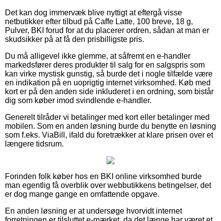
Det kan dog immervæk blive nyttigt at eftergå visse
netbutikker efter tilbud på Caffe Latte, 100 breve, 18 g,
Pulver, BKI forud for at du placerer ordren, sådan at man er
skudsikker på at få den prisbilligste pris.
Du må alligevel ikke glemme, at såfremt en e-handler
markedsfører deres produkter til salg for en salgspris som
kan virke mystisk gunstig, så burde det i nogle tilfælde være
en indikation på en uoprigtig internet virksomhed. Køb med
kort er på den anden side inkluderet i en ordning, som bistår
dig som køber imod svindlende e-handler.
Generelt tilråder vi betalinger med kort eller betalinger med
mobilen. Som en anden løsning burde du benytte en løsning
som f.eks. ViaBill, ifald du foretrækker at klare prisen over et
længere tidsrum.
Forinden folk køber hos en BKI online virksomhed burde
man egentlig få overblik over webbutikkens betingelser, det
er dog mange gange en omfattende opgave.
En anden løsning er at undersøge hvorvidt internet
forretningen er tilsluttet e-mærket, da det længe har været et