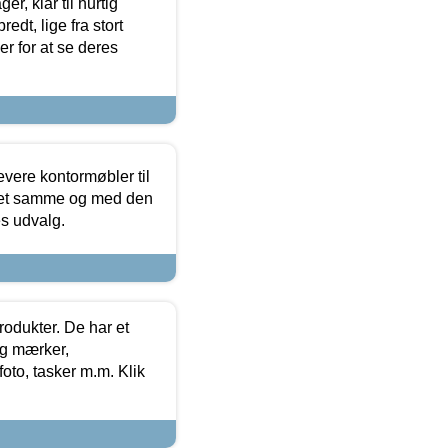
, klar til hurtig
edt, lige fra stort
er for at se deres
evere kontormøbler til
 det samme og med den
es udvalg.
rodukter. De har et
og mærker,
foto, tasker m.m. Klik