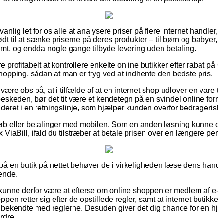
nlig let for os alle at analysere priser på flere internet handler
ødt til at sænke priserne på deres produkter – til børn og babyer,
mt, og endda nogle gange tilbyde levering uden betaling.
e profitabelt at kontrollere enkelte online butikker efter rabat 
hopping, sådan at man er tryg ved at indhente den bedste pris.
re obs på, at i tilfælde af at en internet shop udlover en vare t
beskeden, bør det tit være et kendetegn på en svindel online fo
uderet i en retningslinje, som hjælper kunden overfor bedrageris
tkøb eller betalinger med mobilen. Som en anden løsning kunne d
 ViaBill, ifald du tilstræber at betale prisen over en længere per
er på en butik på nettet behøver de i virkeligheden læse dens hand
ende.
unne derfor være at efterse om online shoppen er medlem af 
ppen retter sig efter de opstillede regler, samt at internet buti
t bekendte med reglerne. Desuden giver det dig chance for en 
rdre.