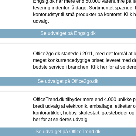
Engsig.dk har mere end 50.000 varenumre på lager
levering indenfor få dage. Sortimentet spænder br
kontorudstyr til små produkter på kontoret. Klik h
udvalg.
Se udvalget på Engsig.dk
Office2go.dk startede i 2011, med det formål at l
meget konkurrencedygtige priser, leveret med
bedste service i branchen. Klik her for at se der
Se udvalget på Office2go.dk
OfficeTrend.dk tilbyder mere end 4.000 unikke p
bredt udvalg af elektronik, emballage, etiketter 
kontorartikler, hobby, skolestart, gæstebøger og 
her for at se deres udvalg.
Se udvalget på OfficeTrend.dk