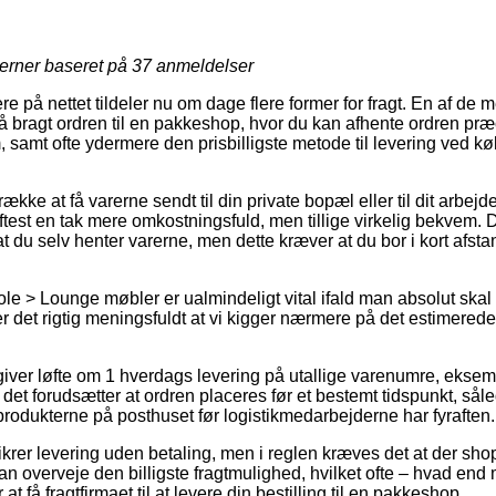
jerner baseret på
37
anmeldelser
re på nettet tildeler nu om dage flere former for fragt. En af de 
å bragt ordren til en pakkeshop, hvor du kan afhente ordren præc
, samt ofte ydermere den prisbilligste metode til levering ved k
række at få varerne sendt til din private bopæl eller til dit arbej
ftest en tak mere omkostningsfuld, men tillige virkelig bekvem. 
 du selv henter varerne, men dette kræver at du bor i kort afsta
ole > Lounge møbler er ualmindeligt vital ifald man absolut ska
er det rigtig meningsfuldt at vi kigger nærmere på det estimered
giver løfte om 1 hverdags levering på utallige varenumre, ekse
det forudsætter at ordren placeres før et bestemt tidspunkt, såle
produkterne på posthuset før logistikmedarbejderne har fyraften.
krer levering uden betaling, men i reglen kræves det at der sho
n overveje den billigste fragtmulighed, hvilket ofte – hvad end 
 at få fragtfirmaet til at levere din bestilling til en pakkeshop.