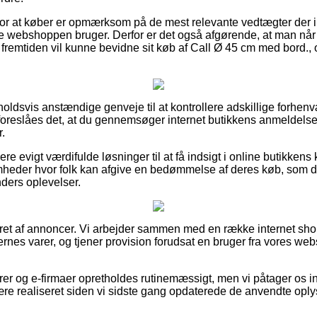
 for at køber er opmærksom på de mest relevante vedtægter der in
ne webshoppen bruger. Derfor er det også afgørende, at man nå
fremtiden vil kunne bevidne sit køb af Call Ø 45 cm med bord., o
orholdsvis anstændige genveje til at kontrollere adskillige forh
oreslåes det, at du gennemsøger internet butikkens anmeldelse
r.
e evigt værdifulde løsninger til at få indsigt i online butikkens
omheder hvor folk kan afgive en bedømmelse af deres køb, som
unders oplevelser.
eret af annoncer. Vi arbejder sammen med en række internet shop
gernes varer, og tjener provision forudsat en bruger fra vores webs
er og e-firmaer opretholdes rutinemæssigt, men vi påtager os in
ære realiseret siden vi sidste gang opdaterede de anvendte oply