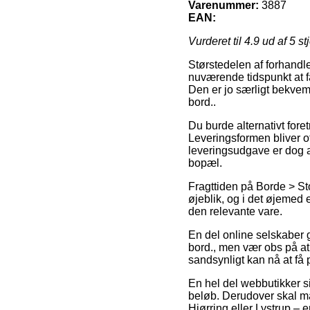
Varenummer:
3887
EAN:
Vurderet til
4.9
ud af 5 st
Størstedelen af forhandle
nuværende tidspunkt at f
Den er jo særligt bekvem
bord..
Du burde alternativt foret
Leveringsformen bliver o
leveringsudgave er dog at
bopæl.
Fragttiden på Borde > St
øjeblik, og i det øjemed 
den relevante vare.
En del online selskaber 
bord., men vær obs på at 
sandsynligt kan nå at få 
En hel del webbutikker si
beløb. Derudover skal ma
Hjørring eller Lystrup – er