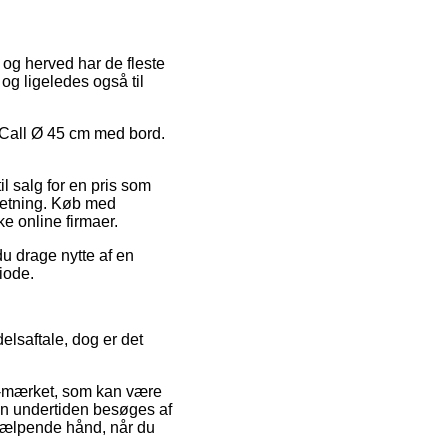
, og herved har de fleste
 og ligeledes også til
på Call Ø 45 cm med bord.
il salg for en pris som
rretning. Køb med
ke online firmaer.
u drage nytte af en
iode.
elsaftale, dog er det
e-mærket, som kan være
kken undertiden besøges af
hjælpende hånd, når du