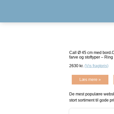
Call Ø 45 cm med bord.C
farve og stoftyper – Rin
2630
kr.
(Vis fragtpris)
Læs mere »
De mest populære websho
stort sortiment til gode pr