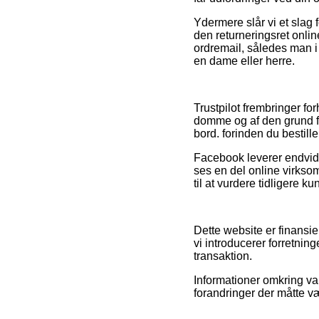
Ydermere slår vi et slag
den returneringsret onli
ordremail, således man i 
en dame eller herre.
Trustpilot frembringer f
domme og af den grund f
bord. forinden du bestille
Facebook leverer endvider
ses en del online virks
til at vurdere tidligere k
Dette website er finansi
vi introducerer forretnin
transaktion.
Informationer omkring var
forandringer der måtte v