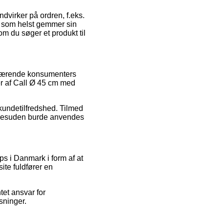
dvirker på ordren, f.eks.
r som helst gemmer sin
m du søger et produkt til
enværende konsumenters
r af Call Ø 45 cm med
 kundetilfredshed. Tilmed
 desuden burde anvendes
s i Danmark i form af at
ite fuldfører en
tet ansvar for
sninger.