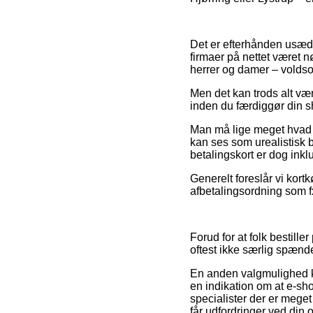
Det er efterhånden usædva
firmaer på nettet været n
herrer og damer – voldso
Men det kan trods alt vær
inden du færdiggør din s
Man må lige meget hvad væ
kan ses som urealistisk 
betalingskort er dog inkl
Generelt foreslår vi kor
afbetalingsordning som fx
Forud for at folk bestill
oftest ikke særlig spænd
En anden valgmulighed k
en indikation om at e-sho
specialister der er mege
får udfordringer ved din o