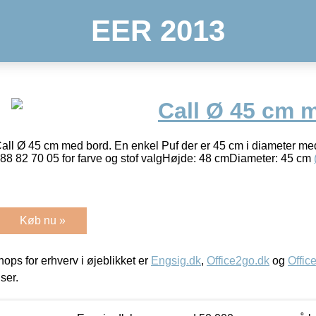
EER 2013
Call Ø 45 cm 
all Ø 45 cm med bord. En enkel Puf der er 45 cm i diameter me
g 88 82 70 05 for farve og stof valgHøjde: 48 cmDiameter: 45 cm
Køb nu »
ps for erhverv i øjeblikket er
Engsig.dk
,
Office2go.dk
og
Offic
iser.