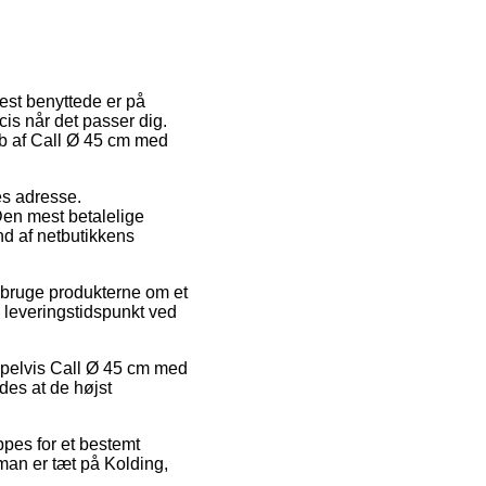
mest benyttede er på
is når det passer dig.
øb af Call Ø 45 cm med
des adresse.
Den mest betalelige
nd af netbutikkens
l bruge produkterne om et
e leveringstidspunkt ved
mpelvis Call Ø 45 cm med
des at de højst
ppes for et bestemt
man er tæt på Kolding,