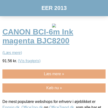
EER 2013
CANON BCI-6m Ink
magenta BJC8200
(Læs mere)
91.56
kr.
(Vis fragtpris)
Læs mere »
Køb nu »
De mest populære webshops for erhverv i øjeblikket er
Engsig.dk
,
Office2go.dk
og
OfficeTrend.dk
, som alle har et