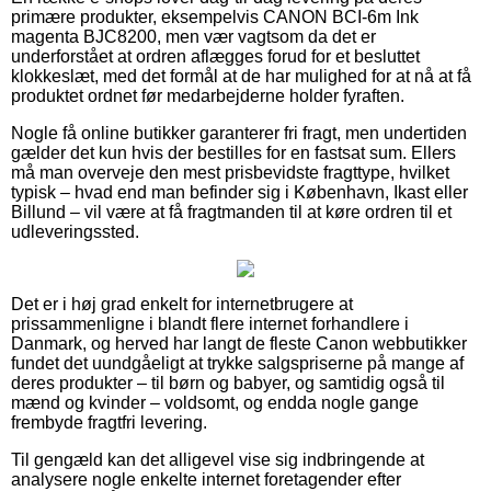
primære produkter, eksempelvis CANON BCI-6m Ink
magenta BJC8200, men vær vagtsom da det er
underforstået at ordren aflægges forud for et besluttet
klokkeslæt, med det formål at de har mulighed for at nå at få
produktet ordnet før medarbejderne holder fyraften.
Nogle få online butikker garanterer fri fragt, men undertiden
gælder det kun hvis der bestilles for en fastsat sum. Ellers
må man overveje den mest prisbevidste fragttype, hvilket
typisk – hvad end man befinder sig i København, Ikast eller
Billund – vil være at få fragtmanden til at køre ordren til et
udleveringssted.
Det er i høj grad enkelt for internetbrugere at
prissammenligne i blandt flere internet forhandlere i
Danmark, og herved har langt de fleste Canon webbutikker
fundet det uundgåeligt at trykke salgspriserne på mange af
deres produkter – til børn og babyer, og samtidig også til
mænd og kvinder – voldsomt, og endda nogle gange
frembyde fragtfri levering.
Til gengæld kan det alligevel vise sig indbringende at
analysere nogle enkelte internet foretagender efter