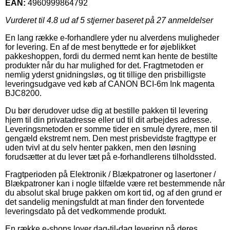
EAN:
4960999864792
Vurderet til
4.8
ud af 5 stjerner baseret på
27
anmeldelser
En lang række e-forhandlere yder nu alverdens muligheder
for levering. En af de mest benyttede er for øjeblikket
pakkeshoppen, fordi du dermed nemt kan hente de bestilte
produkter når du har mulighed for det. Fragtmetoden er
nemlig yderst gnidningsløs, og tit tillige den prisbilligste
leveringsudgave ved køb af CANON BCI-6m Ink magenta
BJC8200.
Du bør derudover udse dig at bestille pakken til levering
hjem til din privatadresse eller ud til dit arbejdes adresse.
Leveringsmetoden er somme tider en smule dyrere, men til
gengæld ekstremt nem. Den mest prisbevidste fragttype er
uden tvivl at du selv henter pakken, men den løsning
forudsætter at du lever tæt på e-forhandlerens tilholdssted.
Fragtperioden på Elektronik / Blækpatroner og lasertoner /
Blækpatroner kan i nogle tilfælde være ret bestemmende når
du absolut skal bruge pakken om kort tid, og af den grund er
det sandelig meningsfuldt at man finder den forventede
leveringsdato på det vedkommende produkt.
En række e-shops lover dag-til-dag levering på deres