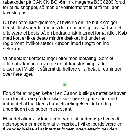
rabatkoder på CANON BCI-6m Ink magenta BJC8200 forud
for at du shopper, så man er velinformeret til at få fat i den
laveste pris.
Du bør bare ikke glemme, at hvis en online butik sælger
bedst i test varer for en pris der er uendeligt lav, så bør det
ofte være et bevis på en bedragerisk internet forhandler. Køb
med kort er ikke desto mindre dækket ind under et
reglement, hvilket støtter kunden imod uægte online
selskaber.
Vi anbefaler kortbetalinger eller mobilbetaling. Som et
alternativ kunne du vælge en afdragsløsning fra for
eksempel ViaBill, såfremt du hellere vil afbetale regningen
over flere uger.
Forud for at nogen køber i en Canon butik på nettet behøver
man for at være på den sikre side gøre sig bekendt med
indholdet af butikkens handelsbetingelser, det er dog
undertiden ikke super interessant.
Et andet alternativ kan derfor være at undersøge hvorvidt
netshoppen er medlem af e-mærket, hvilket burde være en
tilkendegivelse af at internet forretningen efterfølger den