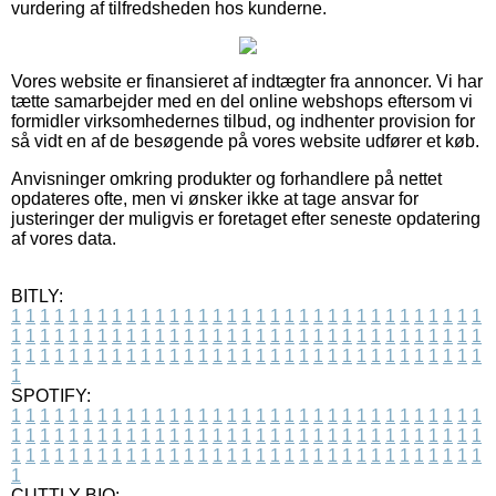
vurdering af tilfredsheden hos kunderne.
Vores website er finansieret af indtægter fra annoncer. Vi har
tætte samarbejder med en del online webshops eftersom vi
formidler virksomhedernes tilbud, og indhenter provision for
så vidt en af de besøgende på vores website udfører et køb.
Anvisninger omkring produkter og forhandlere på nettet
opdateres ofte, men vi ønsker ikke at tage ansvar for
justeringer der muligvis er foretaget efter seneste opdatering
af vores data.
BITLY:
1
1
1
1
1
1
1
1
1
1
1
1
1
1
1
1
1
1
1
1
1
1
1
1
1
1
1
1
1
1
1
1
1
1
1
1
1
1
1
1
1
1
1
1
1
1
1
1
1
1
1
1
1
1
1
1
1
1
1
1
1
1
1
1
1
1
1
1
1
1
1
1
1
1
1
1
1
1
1
1
1
1
1
1
1
1
1
1
1
1
1
1
1
1
1
1
1
1
1
1
SPOTIFY:
1
1
1
1
1
1
1
1
1
1
1
1
1
1
1
1
1
1
1
1
1
1
1
1
1
1
1
1
1
1
1
1
1
1
1
1
1
1
1
1
1
1
1
1
1
1
1
1
1
1
1
1
1
1
1
1
1
1
1
1
1
1
1
1
1
1
1
1
1
1
1
1
1
1
1
1
1
1
1
1
1
1
1
1
1
1
1
1
1
1
1
1
1
1
1
1
1
1
1
1
CUTTLY BIO: