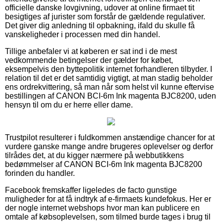
officielle danske lovgivning, udover at online firmaet tit
besigtiges af jurister som forstår de gældende regulativer.
Det giver dig anledning til opbakning, ifald du skulle få
vanskeligheder i processen med din handel.
Tillige anbefaler vi at køberen er sat ind i de mest
vedkommende betingelser der gælder for købet,
eksempelvis den byttepolitik internet forhandleren tilbyder. I
relation til det er det samtidig vigtigt, at man stadig beholder
ens ordrekvittering, så man når som helst vil kunne eftervise
bestillingen af CANON BCI-6m Ink magenta BJC8200, uden
hensyn til om du er herre eller dame.
Trustpilot resulterer i fuldkommen anstændige chancer for at
vurdere ganske mange andre brugeres oplevelser og derfor
tilrådes det, at du kigger nærmere på webbutikkens
bedømmelser af CANON BCI-6m Ink magenta BJC8200
forinden du handler.
Facebook fremskaffer ligeledes de facto gunstige
muligheder for at få indtryk af e-firmaets kundefokus. Her er
der nogle internet webshops hvor man kan publicere en
omtale af købsoplevelsen, som tilmed burde tages i brug til