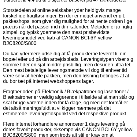
Størstedelen af online selskaber yder heldigvis mange
forskellige fragtløsninger. En der er meget anvendt er p.t.
pakkeshops, som giver dig mulighed for at hente ordren lige
præcis når det passer ind i din kalender. Metoden er jo rigtig
simpel, og typisk ydermere den mest prisbevidste
leveringsmodel ved køb af CANON BCI-6Y yellow
BJC8200/S800.
Du kan ydermere udse dig at få produkterne leveret til din
bopæl eller ud på din arbejdsplads. Leveringstypen viser sig
somme tider en sjat mindre prisbillig, men desuden ultra let.
Den mest betalelige leveringsmetode vil dog til enhver tid
være selv at hente pakken, men den løsning betinges af at
du bor tæt på internet webshoppens lager.
Fragtperioden på Elektronik / Blækpatroner og lasertoner /
Blækpatroner er vældig afgørende i tilfælde af at man står og
skal bruge varerne inden for få dage, og med det formål er
det altså meningsfuldt at vi kigger nærmere på det
estimerede leveringstidspunkt ved det respektive produkt.
Flere internet forhandlere annoncerer 1 dags levering på
deres favorit produkter, eksempelvis CANON BCI-6Y yellow
BJC8200/S800, men som trods alt stiller krav om at