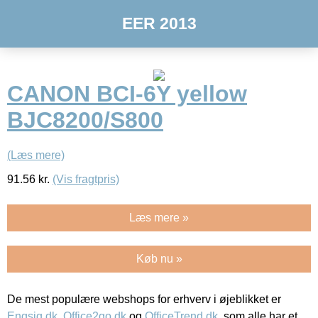
EER 2013
CANON BCI-6Y yellow
BJC8200/S800
(Læs mere)
91.56
kr.
(Vis fragtpris)
Læs mere »
Køb nu »
De mest populære webshops for erhverv i øjeblikket er
Engsig.dk
,
Office2go.dk
og
OfficeTrend.dk
, som alle har et