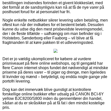
bestillingen indsendes forinden et givent klokkeslæt, med
det formål at de sandsynligvis kan nå at få de nye varer på
posthuset forud for at personalet har fri.
Nogle enkelte netbutikker sikrer levering uden betaling, men
oftest kun når der indkøbes for et bestemt beløb. Desuden
kunne du udse dig den mest prisbevidste leveringsmodel,
der i de fleste tilfælde – uafhængig om man befinder sig i
Holstebro, Sønderborg eller Faaborg – vil blive at få
fragtmanden til at køre pakken til et udleveringssted.
Det er jo vældig ukompliceret for købere at vurdere
prisniveauet på flere online webshops, og til gengæld har
flere Canon internet shops fundet det nødvendigt at mindske
priserne på deres varer – til piger og drenge, men ligeledes
til kvinder og mænd – betydeligt, og endda nogle gange yde
portofri levering.
Dog kan det immervæk blive gunstigt at kontrollere
forskellige online butikker efter udsalg på CANON BCI-6Y
yellow BJC8200/S800 inden du gennemfører din handel,
sådan at du er skråsikker på at få fat i den mindst kostelige
pris.