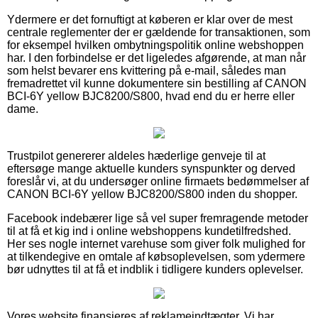
Ydermere er det fornuftigt at køberen er klar over de mest
centrale reglementer der er gældende for transaktionen, som
for eksempel hvilken ombytningspolitik online webshoppen
har. I den forbindelse er det ligeledes afgørende, at man når
som helst bevarer ens kvittering på e-mail, således man
fremadrettet vil kunne dokumentere sin bestilling af CANON
BCI-6Y yellow BJC8200/S800, hvad end du er herre eller
dame.
Trustpilot genererer aldeles hæderlige genveje til at
eftersøge mange aktuelle kunders synspunkter og derved
foreslår vi, at du undersøger online firmaets bedømmelser af
CANON BCI-6Y yellow BJC8200/S800 inden du shopper.
Facebook indebærer lige så vel super fremragende metoder
til at få et kig ind i online webshoppens kundetilfredshed.
Her ses nogle internet varehuse som giver folk mulighed for
at tilkendegive en omtale af købsoplevelsen, som ydermere
bør udnyttes til at få et indblik i tidligere kunders oplevelser.
Vores website finansieres af reklameindtægter. Vi har