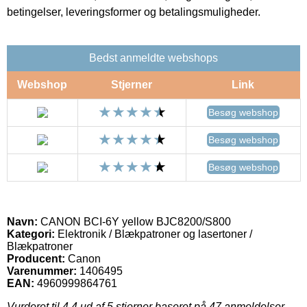
betingelser, leveringsformer og betalingsmuligheder.
Bedst anmeldte webshops
Webshop
Stjerner
Link
Besøg webshop
Besøg webshop
Besøg webshop
Navn:
CANON BCI-6Y yellow BJC8200/S800
Kategori:
Elektronik / Blækpatroner og lasertoner /
Blækpatroner
Producent:
Canon
Varenummer:
1406495
EAN:
4960999864761
Vurderet til
4.4
ud af 5 stjerner baseret på
47
anmeldelser