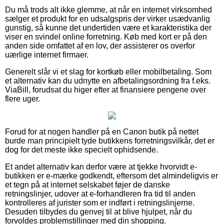
Du må trods alt ikke glemme, at når en internet virksomhed
sælger et produkt for en udsalgspris der virker usædvanlig
gunstig, så kunne det undertiden være et karakteristika der
viser en svindel online forretning. Køb med kort er på den
anden side omfattet af en lov, der assisterer os overfor
uærlige internet firmaer.
Generelt slår vi et slag for kortkøb eller mobilbetaling. Som
et alternativ kan du udnytte en afbetalingsordning fra f.eks.
ViaBill, forudsat du higer efter at finansiere pengene over
flere uger.
Forud for at nogen handler på en Canon butik på nettet
burde man principielt tyde butikkens forretningsvilkår, det er
dog for det meste ikke specielt ophidsende.
Et andet alternativ kan derfor være at tjekke hvorvidt e-
butikken er e-mærke godkendt, eftersom det almindeligvis er
et tegn på at internet selskabet føjer de danske
retningslinjer, udover at e-forhandleren fra tid til anden
kontrolleres af jurister som er indført i retningslinjerne.
Desuden tilbydes du genvej til at blive hjulpet, når du
forvoldes problemstillinger med din shopping.