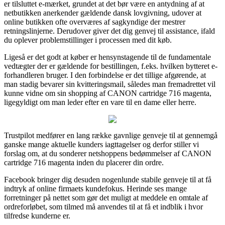
er tilsluttet e-mærket, grundet at det bør være en antydning af at
netbutikken anerkender gældende dansk lovgivning, udover at
online butikken ofte overværes af sagkyndige der mestrer
retningslinjerne. Derudover giver det dig genvej til assistance, ifald
du oplever problemstillinger i processen med dit køb.
Ligeså er det godt at køber er hensynstagende til de fundamentale
vedtægter der er gældende for bestillingen, f.eks. hvilken bytteret e-
forhandleren bruger. I den forbindelse er det tillige afgørende, at
man stadig bevarer sin kvitteringsmail, således man fremadrettet vil
kunne vidne om sin shopping af CANON cartridge 716 magenta,
ligegyldigt om man leder efter en vare til en dame eller herre.
Trustpilot medfører en lang række gavnlige genveje til at gennemgå
ganske mange aktuelle kunders iagttagelser og derfor stiller vi
forslag om, at du sonderer netshoppens bedømmelser af CANON
cartridge 716 magenta inden du placerer din ordre.
Facebook bringer dig desuden nogenlunde stabile genveje til at få
indtryk af online firmaets kundefokus. Herinde ses mange
forretninger på nettet som gør det muligt at meddele en omtale af
ordreforløbet, som tilmed må anvendes til at få et indblik i hvor
tilfredse kunderne er.