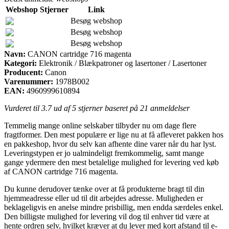
Webshop
Stjerner
Link
Besøg webshop
Besøg webshop
Besøg webshop
Navn:
CANON cartridge 716 magenta
Kategori:
Elektronik / Blækpatroner og lasertoner / Lasertoner
Producent:
Canon
Varenummer:
1978B002
EAN:
4960999610894
Vurderet til
3.7
ud af 5 stjerner baseret på
21
anmeldelser
Temmelig mange online selskaber tilbyder nu om dage flere
fragtformer. Den mest populære er lige nu at få afleveret pakken hos
en pakkeshop, hvor du selv kan afhente dine varer når du har lyst.
Leveringstypen er jo ualmindeligt fremkommelig, samt mange
gange ydermere den mest betalelige mulighed for levering ved køb
af CANON cartridge 716 magenta.
Du kunne derudover tænke over at få produkterne bragt til din
hjemmeadresse eller ud til dit arbejdes adresse. Muligheden er
beklageligvis en anelse mindre prisbillig, men endda særdeles enkel.
Den billigste mulighed for levering vil dog til enhver tid være at
hente ordren selv, hvilket kræver at du lever med kort afstand til e-