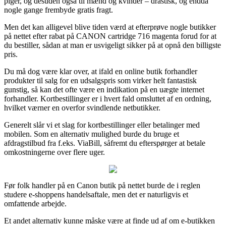
piger, og desuden også til mænd og kvinder – drastisk, og endda
nogle gange frembyde gratis fragt.
Men det kan alligevel blive tiden værd at efterprøve nogle butikker
på nettet efter rabat på CANON cartridge 716 magenta forud for at
du bestiller, sådan at man er usvigeligt sikker på at opnå den billigste
pris.
Du må dog være klar over, at ifald en online butik forhandler
produkter til salg for en udsalgspris som virker helt fantastisk
gunstig, så kan det ofte være en indikation på en uægte internet
forhandler. Kortbestillinger er i hvert fald omsluttet af en ordning,
hvilket værner en overfor svindlende netbutikker.
Generelt slår vi et slag for kortbestillinger eller betalinger med
mobilen. Som en alternativ mulighed burde du bruge et
afdragstilbud fra f.eks. ViaBill, såfremt du efterspørger at betale
omkostningerne over flere uger.
Før folk handler på en Canon butik på nettet burde de i reglen
studere e-shoppens handelsaftale, men det er naturligvis et
omfattende arbejde.
Et andet alternativ kunne måske være at finde ud af om e-butikken