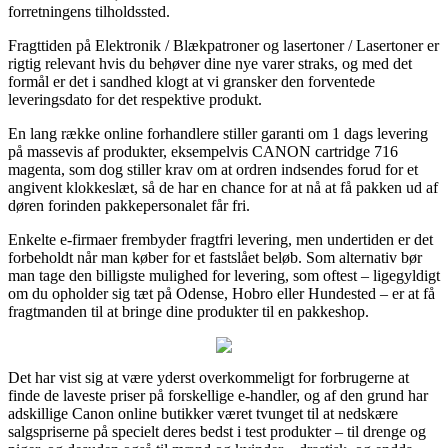
forretningens tilholdssted.
Fragttiden på Elektronik / Blækpatroner og lasertoner / Lasertoner er
rigtig relevant hvis du behøver dine nye varer straks, og med det
formål er det i sandhed klogt at vi gransker den forventede
leveringsdato for det respektive produkt.
En lang række online forhandlere stiller garanti om 1 dags levering
på massevis af produkter, eksempelvis CANON cartridge 716
magenta, som dog stiller krav om at ordren indsendes forud for et
angivent klokkeslæt, så de har en chance for at nå at få pakken ud af
døren forinden pakkepersonalet får fri.
Enkelte e-firmaer frembyder fragtfri levering, men undertiden er det
forbeholdt når man køber for et fastslået beløb. Som alternativ bør
man tage den billigste mulighed for levering, som oftest – ligegyldigt
om du opholder sig tæt på Odense, Hobro eller Hundested – er at få
fragtmanden til at bringe dine produkter til en pakkeshop.
Det har vist sig at være yderst overkommeligt for forbrugerne at
finde de laveste priser på forskellige e-handler, og af den grund har
adskillige Canon online butikker været tvunget til at nedskære
salgspriserne på specielt deres bedst i test produkter – til drenge og