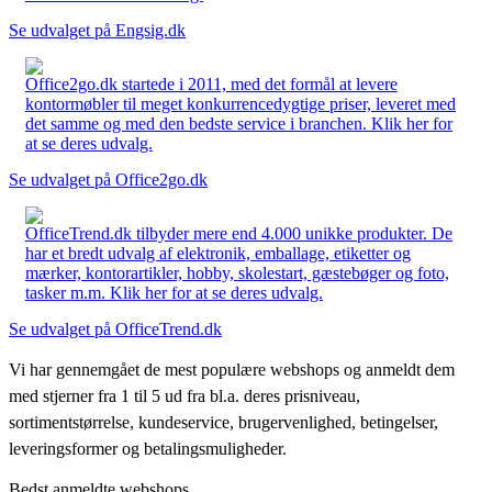
Se udvalget på Engsig.dk
Office2go.dk startede i 2011, med det formål at levere
kontormøbler til meget konkurrencedygtige priser, leveret med
det samme og med den bedste service i branchen. Klik her for
at se deres udvalg.
Se udvalget på Office2go.dk
OfficeTrend.dk tilbyder mere end 4.000 unikke produkter. De
har et bredt udvalg af elektronik, emballage, etiketter og
mærker, kontorartikler, hobby, skolestart, gæstebøger og foto,
tasker m.m. Klik her for at se deres udvalg.
Se udvalget på OfficeTrend.dk
Vi har gennemgået de mest populære webshops og anmeldt dem
med stjerner fra 1 til 5 ud fra bl.a. deres prisniveau,
sortimentstørrelse, kundeservice, brugervenlighed, betingelser,
leveringsformer og betalingsmuligheder.
Bedst anmeldte webshops