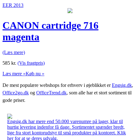
EER 2013
CANON cartridge 716
magenta
(Læs mere)
585
kr.
(Vis fragtpris)
Læs mere »
Køb nu »
De mest populære webshops for erhverv i øjeblikket er
Engsig.dk
,
Office2go.dk
og
OfficeTrend.dk
, som alle har et stort sortiment til
gode priser.
Engsig.dk har mere end 50.000 varenumre på lager, klar til
hurtig levering indenfor få dage. Sortimentet spænder bredt,
lige fra stort kontorudstyr til små produkter på kontoret. Klik
her for at se deres udvalg.