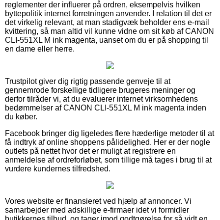
reglementer der influerer på ordren, eksempelvis hvilken
byttepolitik internet forretningen anvender. I relation til det er
det virkelig relevant, at man stadigvæk beholder ens e-mail
kvittering, så man altid vil kunne vidne om sit køb af CANON
CLI-551XL M ink magenta, uanset om du er på shopping til
en dame eller herre.
Trustpilot giver dig rigtig passende genveje til at
gennemrode forskellige tidligere brugeres meninger og
derfor tilråder vi, at du evaluerer internet virksomhedens
bedømmelser af CANON CLI-551XL M ink magenta inden
du køber.
Facebook bringer dig ligeledes flere hæderlige metoder til at
få indtryk af online shoppens pålidelighed. Her er der nogle
outlets på nettet hvor det er muligt at registrere en
anmeldelse af ordreforløbet, som tillige må tages i brug til at
vurdere kundernes tilfredshed.
Vores website er finansieret ved hjælp af annoncer. Vi
samarbejder med adskillige e-firmaer idet vi formidler
butikkernes tilbud, og tager imod godtgørelse for så vidt en