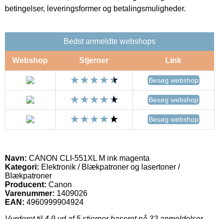
betingelser, leveringsformer og betalingsmuligheder.
Bedst anmeldte webshops
Webshop
Stjerner
Link
Besøg webshop
Besøg webshop
Besøg webshop
Navn:
CANON CLI-551XL M ink magenta
Kategori:
Elektronik / Blækpatroner og lasertoner /
Blækpatroner
Producent:
Canon
Varenummer:
1409026
EAN:
4960999904924
Vurderet til
4.9
ud af 5 stjerner baseret på
32
anmeldelser