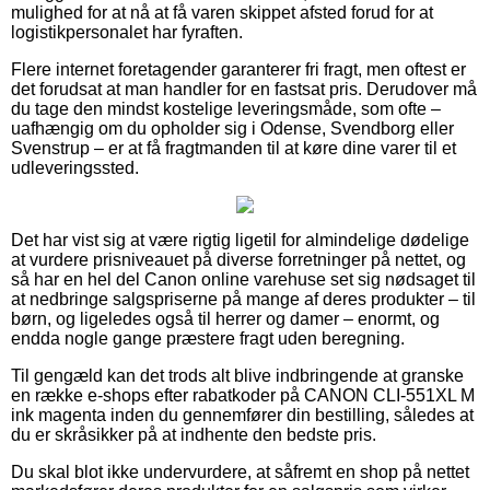
mulighed for at nå at få varen skippet afsted forud for at
logistikpersonalet har fyraften.
Flere internet foretagender garanterer fri fragt, men oftest er
det forudsat at man handler for en fastsat pris. Derudover må
du tage den mindst kostelige leveringsmåde, som ofte –
uafhængig om du opholder sig i Odense, Svendborg eller
Svenstrup – er at få fragtmanden til at køre dine varer til et
udleveringssted.
Det har vist sig at være rigtig ligetil for almindelige dødelige
at vurdere prisniveauet på diverse forretninger på nettet, og
så har en hel del Canon online varehuse set sig nødsaget til
at nedbringe salgspriserne på mange af deres produkter – til
børn, og ligeledes også til herrer og damer – enormt, og
endda nogle gange præstere fragt uden beregning.
Til gengæld kan det trods alt blive indbringende at granske
en række e-shops efter rabatkoder på CANON CLI-551XL M
ink magenta inden du gennemfører din bestilling, således at
du er skråsikker på at indhente den bedste pris.
Du skal blot ikke undervurdere, at såfremt en shop på nettet