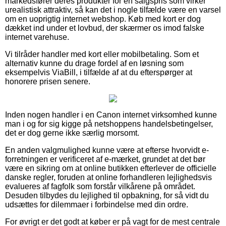
markedsfører deres produkter for en salgspris som virker
urealistisk attraktiv, så kan det i nogle tilfælde være en varsel
om en uoprigtig internet webshop. Køb med kort er dog
dækket ind under et lovbud, der skærmer os imod falske
internet varehuse.
Vi tilråder handler med kort eller mobilbetaling. Som et
alternativ kunne du drage fordel af en løsning som
eksempelvis ViaBill, i tilfælde af at du efterspørger at
honorere prisen senere.
Inden nogen handler i en Canon internet virksomhed kunne
man i og for sig kigge på netshoppens handelsbetingelser,
det er dog gerne ikke særlig morsomt.
En anden valgmulighed kunne være at efterse hvorvidt e-
forretningen er verificeret af e-mærket, grundet at det bør
være en sikring om at online butikken efterlever de officielle
danske regler, foruden at online forhandleren lejlighedsvis
evalueres af fagfolk som forstår vilkårene på området.
Desuden tilbydes du lejlighed til opbakning, for så vidt du
udsættes for dilemmaer i forbindelse med din ordre.
For øvrigt er det godt at køber er på vagt for de mest centrale