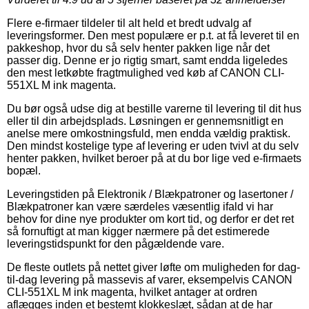
Flere e-firmaer tildeler til alt held et bredt udvalg af
leveringsformer. Den mest populære er p.t. at få leveret til en
pakkeshop, hvor du så selv henter pakken lige når det
passer dig. Denne er jo rigtig smart, samt endda ligeledes
den mest letkøbte fragtmulighed ved køb af CANON CLI-
551XL M ink magenta.
Du bør også udse dig at bestille varerne til levering til dit hus
eller til din arbejdsplads. Løsningen er gennemsnitligt en
anelse mere omkostningsfuld, men endda vældig praktisk.
Den mindst kostelige type af levering er uden tvivl at du selv
henter pakken, hvilket beroer på at du bor lige ved e-firmaets
bopæl.
Leveringstiden på Elektronik / Blækpatroner og lasertoner /
Blækpatroner kan være særdeles væsentlig ifald vi har
behov for dine nye produkter om kort tid, og derfor er det ret
så fornuftigt at man kigger nærmere på det estimerede
leveringstidspunkt for den pågældende vare.
De fleste outlets på nettet giver løfte om muligheden for dag-
til-dag levering på massevis af varer, eksempelvis CANON
CLI-551XL M ink magenta, hvilket antager at ordren
aflægges inden et bestemt klokkeslæt, sådan at de har