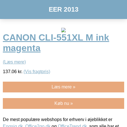
EER 2013
CANON CLI-551XL M ink
magenta
(Læs mere)
137.06
kr.
(Vis fragtpris)
Læs mere »
Køb nu »
De mest populære webshops for erhverv i øjeblikket er
Engsig.dk
,
Office2go.dk
og
OfficeTrend.dk
, som alle har et