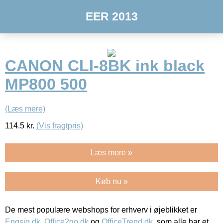
EER 2013
CANON CLI-8BK ink black
MP800 500
(Læs mere)
114.5
kr.
(Vis fragtpris)
Læs mere »
Køb nu »
De mest populære webshops for erhverv i øjeblikket er
Engsig.dk
,
Office2go.dk
og
OfficeTrend.dk
, som alle har et