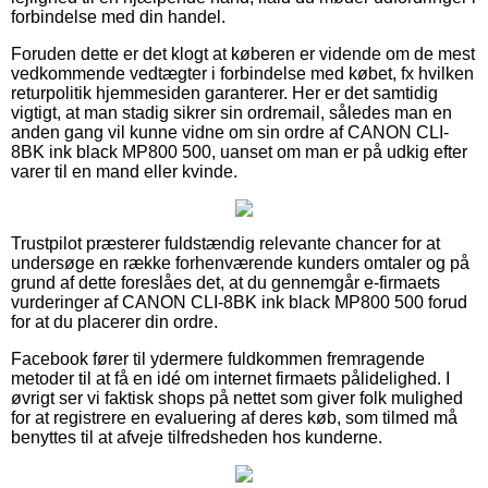
forbindelse med din handel.
Foruden dette er det klogt at køberen er vidende om de mest
vedkommende vedtægter i forbindelse med købet, fx hvilken
returpolitik hjemmesiden garanterer. Her er det samtidig
vigtigt, at man stadig sikrer sin ordremail, således man en
anden gang vil kunne vidne om sin ordre af CANON CLI-
8BK ink black MP800 500, uanset om man er på udkig efter
varer til en mand eller kvinde.
Trustpilot præsterer fuldstændig relevante chancer for at
undersøge en række forhenværende kunders omtaler og på
grund af dette foreslåes det, at du gennemgår e-firmaets
vurderinger af CANON CLI-8BK ink black MP800 500 forud
for at du placerer din ordre.
Facebook fører til ydermere fuldkommen fremragende
metoder til at få en idé om internet firmaets pålidelighed. I
øvrigt ser vi faktisk shops på nettet som giver folk mulighed
for at registrere en evaluering af deres køb, som tilmed må
benyttes til at afveje tilfredsheden hos kunderne.