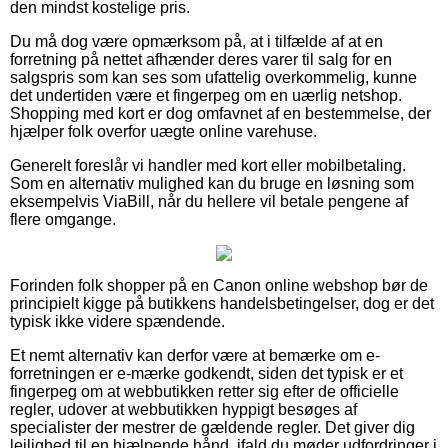
den mindst kostelige pris.
Du må dog være opmærksom på, at i tilfælde af at en
forretning på nettet afhænder deres varer til salg for en
salgspris som kan ses som ufattelig overkommelig, kunne
det undertiden være et fingerpeg om en uærlig netshop.
Shopping med kort er dog omfavnet af en bestemmelse, der
hjælper folk overfor uægte online varehuse.
Generelt foreslår vi handler med kort eller mobilbetaling.
Som en alternativ mulighed kan du bruge en løsning som
eksempelvis ViaBill, når du hellere vil betale pengene af
flere omgange.
Forinden folk shopper på en Canon online webshop bør de
principielt kigge på butikkens handelsbetingelser, dog er det
typisk ikke videre spændende.
Et nemt alternativ kan derfor være at bemærke om e-
forretningen er e-mærke godkendt, siden det typisk er et
fingerpeg om at webbutikken retter sig efter de officielle
regler, udover at webbutikken hyppigt besøges af
specialister der mestrer de gældende regler. Det giver dig
lejlighed til en hjælpende hånd, ifald du møder udfordringer i