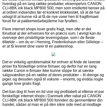
hverdag på en lang række produkter, eksempelvis CANON
CLI-8BK ink black MP800 500, men som imidlertid beroer på
at ordren indsendes før et konkret klokkeslæt, så at de har
udsigt til at kunne nå at få de nye varer hen til fragtfirmaet
forud for at pakkemedarbejderne har fyraften.
Flere internet shops lover gratis fragt, men ofte er det
forudsat at der erhverves for en præcis sum. I øvrigt kan du
overveje den prisbilligste leveringstype, som i de fleste
tilfælde – om du er i Herning, Frederikshavn eller Gilleleje –
er at få leveret dine varer til en pakkeshop.
Det er virkelig uproblematisk for enhver at finde de laveste
priser fra forskellige online firmaer, og derfor har en lang
række Canon e-firmaer ikke kunne slippe for at sænke
salgsværdien på en række af deres produkter – til drenge og
piger, og desuden også til voksne – enormt, og endda nogle
gange love gratis fragt.
Det kan dog til hver en tid vise sig profitabelt at efterse et par
forskellige internet shops i Danmark efter rabat på CANON
CLI-8BK ink black MP800 500 forinden du gennemfører din
handel, sådan at man er på den sikre side med at modtage