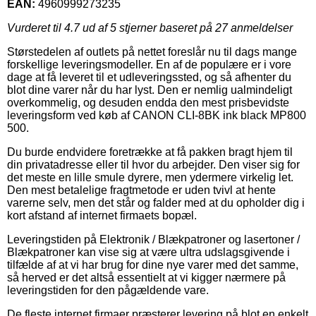
EAN:
4960999273235
Vurderet til
4.7
ud af 5 stjerner baseret på
27
anmeldelser
Størstedelen af outlets på nettet foreslår nu til dags mange
forskellige leveringsmodeller. En af de populære er i vore
dage at få leveret til et udleveringssted, og så afhenter du
blot dine varer når du har lyst. Den er nemlig ualmindeligt
overkommelig, og desuden endda den mest prisbevidste
leveringsform ved køb af CANON CLI-8BK ink black MP800
500.
Du burde endvidere foretrække at få pakken bragt hjem til
din privatadresse eller til hvor du arbejder. Den viser sig for
det meste en lille smule dyrere, men ydermere virkelig let.
Den mest betalelige fragtmetode er uden tvivl at hente
varerne selv, men det står og falder med at du opholder dig i
kort afstand af internet firmaets bopæl.
Leveringstiden på Elektronik / Blækpatroner og lasertoner /
Blækpatroner kan vise sig at være ultra udslagsgivende i
tilfælde af at vi har brug for dine nye varer med det samme,
så herved er det altså essentielt at vi kigger nærmere på
leveringstiden for den pågældende vare.
De fleste internet firmaer præsterer levering på blot en enkelt