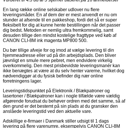
En lang række online selskaber udlover nu flere
leveringsmåder. En af dem der er mest anvendt er nu om
stunder at afsende til en pakkeshop, fordi det så er super
fleksibelt for dig at kunne hente bestillingen når det passer
dig bedst. Metoden er nemlig ultra fremkommelig, samt
desuden tillige den mindst kostelige fragttype ved køb af
CANON CLI-8M ink magenta MP800 500.
Du bør tillige afveje for og imod at vælge levering til din
hjemmeadresse eller ud på din arbejdsplads. Den bliver
jævnligt en smule mere pebret, men endvidere virkelig
overkommelig. Den mest prisbevidste leveringsmanér kan
ikke benægtes at være at du selv henter varerne, hvilket dog
nødvendiggør at du fysisk befinder dig nær online
forretningens lager.
Leveringstidspunktet på Elektronik / Blækpatroner og
lasertoner / Blækpatroner kan i nogle tilfælde være vældig
afgørende forudsat du behøver ordren med det samme, så af
den grund er det bestemt på sin plads at du gransker den
anslåede leveringstid ved den aktuelle vare.
Adskillige e-firmaer i Danmark stiller udsigt til 1 dags
levering på flere varenumre, eksempelvis CANON CLI-8M