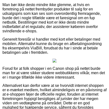
Man bør ikke desto mindre ikke glemme, at hvis en
forretning på nettet frembyder produkter til salg for en
udsalgspris som kan ses som overordentlig fremragende,
burde det i nogle tilfælde være et faresignal om en fup
netbutik. Bestillinger med kort er ikke desto mindre
indbefattet af et regulativ, der assisterer køberen overfor
svindlende e-shops.
Generelt foreslår vi handler med kort eller betalinger med
mobilen. Alternativt kunne du bruge en afbetalingsordning
fra eksempelvis ViaBill, forudsat du har i sinde at betale
betalingen ude i fremtiden.
Forud for at folk shopper i en Canon shop på nettet burde
man for at være sikker studere webbutikkens vilkår, men det
er i mange tilfælde ikke videre interessant.
Alternativet kan derfor være at se hvorvidt internet shoppen
er e-mærket medlem, hvilket almindeligvis er en påvisning af
at e-shoppen føjer de officielle regler, foruden at internet
forretningen hyppigt besigtiges af jurister der har megen
viden om vedtægterne på området. Dette er en god
mulighed for hjælpende service, såfremt du forvoldes