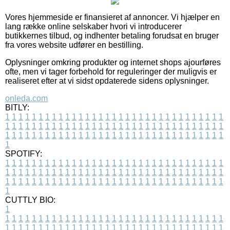
Vores hjemmeside er finansieret af annoncer. Vi hjælper en
lang række online selskaber hvori vi introducerer
butikkernes tilbud, og indhenter betaling forudsat en bruger
fra vores website udfører en bestilling.
Oplysninger omkring produkter og internet shops ajourføres
ofte, men vi tager forbehold for reguleringer der muligvis er
realiseret efter at vi sidst opdaterede sidens oplysninger.
onleda.com
BITLY:
1
1
1
1
1
1
1
1
1
1
1
1
1
1
1
1
1
1
1
1
1
1
1
1
1
1
1
1
1
1
1
1
1
1
1
1
1
1
1
1
1
1
1
1
1
1
1
1
1
1
1
1
1
1
1
1
1
1
1
1
1
1
1
1
1
1
1
1
1
1
1
1
1
1
1
1
1
1
1
1
1
1
1
1
1
1
1
1
1
1
1
1
1
1
1
1
1
1
1
1
SPOTIFY:
1
1
1
1
1
1
1
1
1
1
1
1
1
1
1
1
1
1
1
1
1
1
1
1
1
1
1
1
1
1
1
1
1
1
1
1
1
1
1
1
1
1
1
1
1
1
1
1
1
1
1
1
1
1
1
1
1
1
1
1
1
1
1
1
1
1
1
1
1
1
1
1
1
1
1
1
1
1
1
1
1
1
1
1
1
1
1
1
1
1
1
1
1
1
1
1
1
1
1
1
CUTTLY BIO:
1
1
1
1
1
1
1
1
1
1
1
1
1
1
1
1
1
1
1
1
1
1
1
1
1
1
1
1
1
1
1
1
1
1
1
1
1
1
1
1
1
1
1
1
1
1
1
1
1
1
1
1
1
1
1
1
1
1
1
1
1
1
1
1
1
1
1