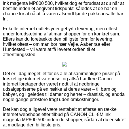
ink magenta MP800 500, hvilket dog er forudsat at du når at
bestille inden et angivent tidspunkt, således at de har en
chance for at nå at få varen afsendt før de pakkeansatte har
fri.
Enkelte internet outlets yder gebyrfri levering, men oftest
under forudsætning af at man shopper for en konkret sum.
Ellers kan du foretrække den billigste form for levering,
hvilket oftest – om man bor nær Vejle, Aabenraa eller
Hundested – vil være at få leveret ordren til et
afhentningssted.
Det er i dag meget let for os alle at sammenligne priser på
forskellige internet varehuse, og altså har flere Canon
internet foretagender været nødt til at nedbringe
udsalgspriserne på en række af deres varer – til børn og
babyer, og ligeledes til damer og herrer – drastisk, og endda
nogle gange præstere fragt uden omkostninger.
Det kan dog alligevel være rentabelt at efterse en række
internet webshops efter tilbud på CANON CLI-8M ink
magenta MP800 500 inden du shopper, sådan at du er sikret
at modtage den billigste pris.