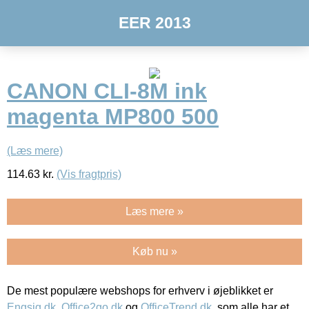
EER 2013
CANON CLI-8M ink
magenta MP800 500
(Læs mere)
114.63
kr.
(Vis fragtpris)
Læs mere »
Køb nu »
De mest populære webshops for erhverv i øjeblikket er
Engsig.dk
,
Office2go.dk
og
OfficeTrend.dk
, som alle har et