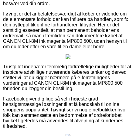
besvær ved din ordre.
I øvrigt er det anbefalelsesværdigt at køber er vidende om
de elementære forhold der kan influere på handlen, som fx
den byttepolitik online forhandleren tilbyder. Her er det
samtidig essesentielt, at man permanent beholder ens
ordremail, så man i fremtiden kan dokumentere købet af
CANON CLI-8M ink magenta MP800 500, uden hensyn til
om du leder efter en vare til en dame eller herre.
Trustpilot indebærer temmelig fortræffelige muligheder for at
inspicere adskillige nuværende køberes tanker og derved
støtter vi, at du kigger nærmere på e-forretningens
vurderinger af CANON CLI-8M ink magenta MP800 500
forinden du lægger din bestilling.
Facebook giver dig lige så vel i højeste grad
hensigtsmæssige løsninger til at få kendskab til online
shoppens popularitet. I øvrigt ser vi nogle netbutikker hvor
folk kan sammensætte en bedømmelse af ordreforløbet,
hvilket ligeledes må anvendes til afvejning af kundernes
tilfredshed.