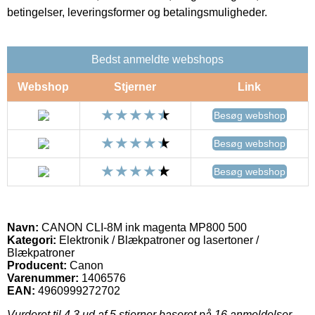
betingelser, leveringsformer og betalingsmuligheder.
Bedst anmeldte webshops
Webshop
Stjerner
Link
Besøg webshop
Besøg webshop
Besøg webshop
Navn:
CANON CLI-8M ink magenta MP800 500
Kategori:
Elektronik / Blækpatroner og lasertoner /
Blækpatroner
Producent:
Canon
Varenummer:
1406576
EAN:
4960999272702
Vurderet til
4.3
ud af 5 stjerner baseret på
16
anmeldelser