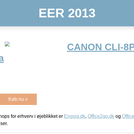
EER 2013
CANON CLI-8
a
Køb nu »
ps for erhverv i øjeblikket er
Engsig.dk
,
Office2go.dk
og
Offic
iser.