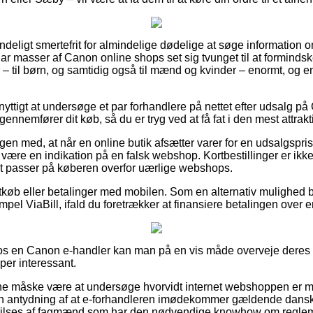
deligt smertefrit for almindelige dødelige at søge information om
har masser af Canon online shops set sig tvunget til at forminds
 – til børn, og samtidig også til mænd og kvinder – enormt, og
.
nyttigt at undersøge et par forhandlere på nettet efter udsal
ennemfører dit køb, så du er tryg ved at få fat i den mest attrakti
en med, at når en online butik afsætter varer for en udsalgspris
e være en indikation på en falsk webshop. Kortbestillinger er ikk
lket passer på køberen overfor uærlige webshops.
rtkøb eller betalinger med mobilen. Som en alternativ mulighed b
empel ViaBill, ifald du foretrækker at finansiere betalingen over
 en Canon e-handler kan man på en vis måde overveje deres for
per interessant.
unne måske være at undersøge hvorvidt internet webshoppen er 
 en antydning af at e-forhandleren imødekommer gældende dansk 
t tilses af fagmænd som har den nødvendige knowhow om reglem