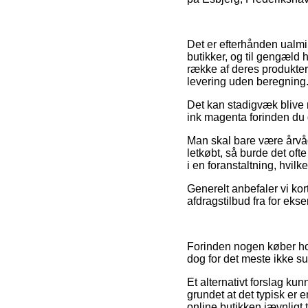
Det er efterhånden ualmin
butikker, og til gengæld 
række af deres produkter
levering uden beregning
Det kan stadigvæk blive 
ink magenta forinden du g
Man skal bare være årvåg
letkøbt, så burde det oft
i en foranstaltning, hvi
Generelt anbefaler vi ko
afdragstilbud fra for eks
Forinden nogen køber hos
dog for det meste ikke su
Et alternativt forslag k
grundet at det typisk er
online butikken jævnlig