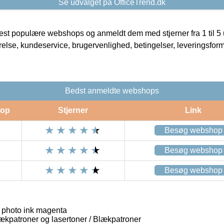
Se udvalget på OfficeTrend.dk
t populære webshops og anmeldt dem med stjerner fra 1 til 5 ud
rrelse, kundeservice, brugervenlighed, betingelser, leveringsfor
Bedst anmeldte webshops
op
Stjerner
Link
Besøg webshop
Besøg webshop
Besøg webshop
hoto ink magenta
lækpatroner og lasertoner / Blækpatroner