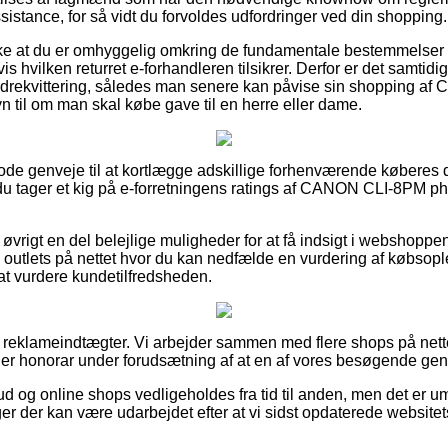
assistance, for så vidt du forvoldes udfordringer ved din shopping.
række at du er omhyggelig omkring de fundamentale bestemmelser
 hvilken returret e-forhandleren tilsikrer. Derfor er det samtidig 
ordrekvittering, således man senere kan påvise sin shopping 
 til om man skal købe gave til en herre eller dame.
 gode genveje til at kortlægge adskillige forhenværende købere
t du tager et kig på e-forretningens ratings af CANON CLI-8PM p
 øvrigt en del belejlige muligheder for at få indsigt i webshopp
l outlets på nettet hvor du kan nedfælde en vurdering af købs
 at vurdere kundetilfredsheden.
af reklameindtægter. Vi arbejder sammen med flere shops på nette
ager honorar under forudsætning af at en af vores besøgende gen
d og online shops vedligeholdes fra tid til anden, men det er umu
er der kan være udarbejdet efter at vi sidst opdaterede websitet