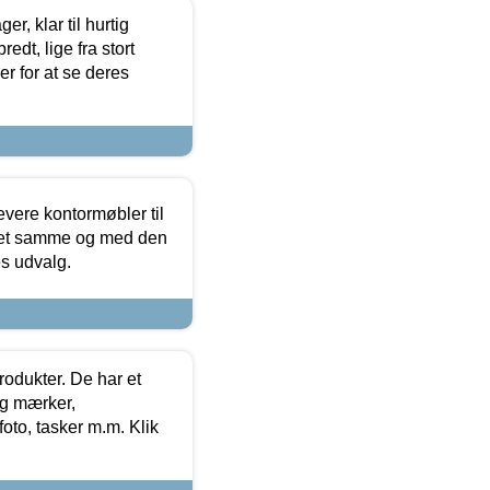
, klar til hurtig
edt, lige fra stort
er for at se deres
evere kontormøbler til
 det samme og med den
es udvalg.
rodukter. De har et
og mærker,
foto, tasker m.m. Klik