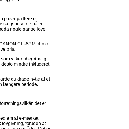
 priser på flere e-
ke salgspriserne på en
 endda nogle gange love
g på CANON CLI-8PM photo
ve pris.
 som virker ubegribelig
e desto mindre inkluderet
urde du drage nytte af et
 en længere periode.
retningsvilkår, det er
medlem af e-mærket,
lovgivning, foruden at
entet på området. Det er