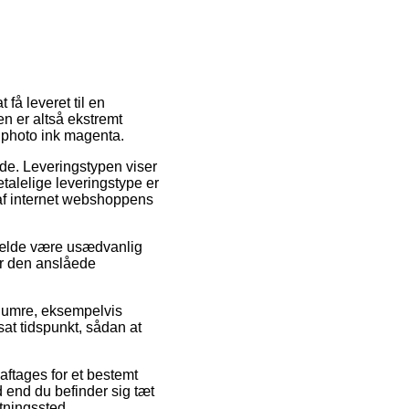
få leveret til en
en er altså ekstremt
 photo ink magenta.
ejde. Leveringstypen viser
alelige leveringstype er
 af internet webshoppens
lfælde være usædvanlig
er den anslåede
enumre, eksempelvis
at tidspunkt, sådan at
 aftages for et bestemt
d end du befinder sig tæt
ntningssted.