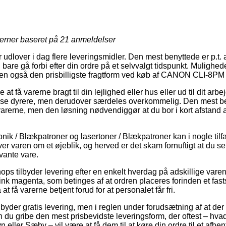
jerner baseret på
21
anmeldelser
udlover i dag flere leveringsmidler. Den mest benyttede er p.t. at 
are gå forbi efter din ordre på et selvvalgt tidspunkt. Mulighed
en også den prisbilligste fragtform ved køb af CANON CLI-8PM
t få varerne bragt til din lejlighed eller hus eller ud til dit arb
lse dyrere, men derudover særdeles overkommelig. Den mest bet
varerne, men den løsning nødvendiggør at du bor i kort afstand
onik / Blækpatroner og lasertoner / Blækpatroner kan i nogle ti
r varen om et øjeblik, og herved er det skam fornuftigt at du s
vante vare.
hops tilbyder levering efter en enkelt hverdag på adskillige var
magenta, som betinges af at ordren placeres forinden et fasts
 få varerne betjent forud for at personalet får fri.
ilbyder gratis levering, men i reglen under forudsætning af at der
 du gribe den mest prisbevidste leveringsform, der oftest – hva
 eller Sæby – vil være at få dem til at køre din ordre til et afhe