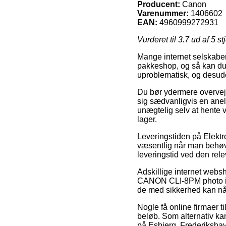
Producent:
Canon
Varenummer:
1406602
EAN:
4960999272931
Vurderet til
3.7
ud af 5 st
Mange internet selskaber 
pakkeshop, og så kan du b
uproblematisk, og desud
Du bør ydermere overveje a
sig sædvanligvis en ane
unægtelig selv at hente 
lager.
Leveringstiden på Elektr
væsentlig når man behøve
leveringstid ved den rele
Adskillige internet webs
CANON CLI-8PM photo ink 
de med sikkerhed kan nå at
Nogle få online firmaer t
beløb. Som alternativ kan
på Esbjerg, Frederikshavn