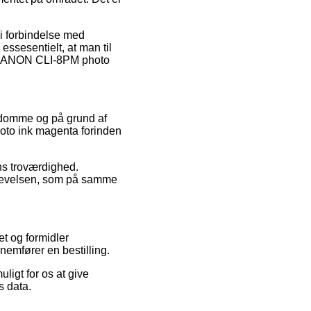
 i forbindelse med
essesentielt, at man til
af CANON CLI-8PM photo
s domme og på grund af
hoto ink magenta forinden
ens troværdighed.
oplevelsen, som på samme
t og formidler
nemfører en bestilling.
ligt for os at give
s data.