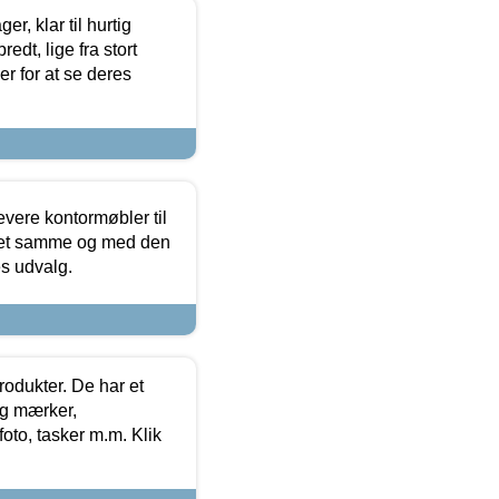
, klar til hurtig
edt, lige fra stort
er for at se deres
evere kontormøbler til
 det samme og med den
es udvalg.
rodukter. De har et
og mærker,
foto, tasker m.m. Klik