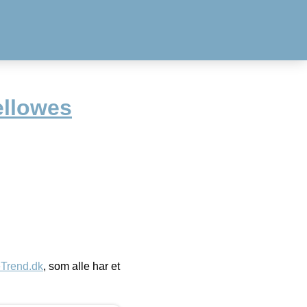
ellowes
eTrend.dk
, som alle har et