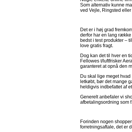
Som alternativ kunne ma
ved Vejle, Ringsted eller 
Det er i høj grad fremkom
derfor har en lang række 
bedst i test produkter – 
love gratis fragt.
Dog kan det til hver en ti
Fellowes t/luftfrisker A
garanteret at opnå den mi
Du skal lige meget hvad i
letkøbt, bør det mange g
heldigvis indbefattet af e
Generelt anbefaler vi s
afbetalingsordning som f
Forinden nogen shopper i
forretningsaftale, det er 