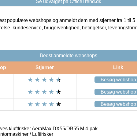
Se udvalget på OfficeTrend.dk
t populære webshops og anmeldt dem med stjerner fra 1 til 5 ud
rrelse, kundeservice, brugervenlighed, betingelser, leveringsfor
Bedst anmeldte webshops
op
Stjerner
Link
Besøg webshop
Besøg webshop
Besøg webshop
owes t/luftfrisker AeraMax DX55/DB55 M 4-pak
ntormaskiner / Luftfrisker