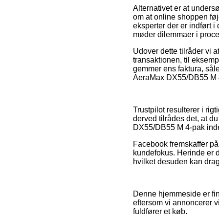
Alternativet er at unders
om at online shoppen føj
eksperter der er indført
møder dilemmaer i proce
Udover dette tilråder vi
transaktionen, til eksemp
gemmer ens faktura, såled
AeraMax DX55/DB55 M 4-pa
Trustpilot resulterer i 
derved tilrådes det, at d
DX55/DB55 M 4-pak inde
Facebook fremskaffer på 
kundefokus. Herinde er 
hvilket desuden kan drage
Denne hjemmeside er fina
eftersom vi annoncerer vi
fuldfører et køb.