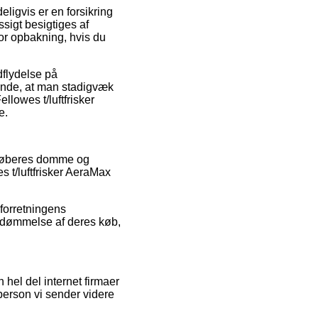
eligvis er en forsikring
sigt besigtiges af
or opbakning, hvis du
dflydelse på
ørende, at man stadigvæk
lowes t/luftfrisker
e.
e køberes domme og
s t/luftfrisker AeraMax
 forretningens
bedømmelse af deres køb,
hel del internet firmaer
person vi sender videre