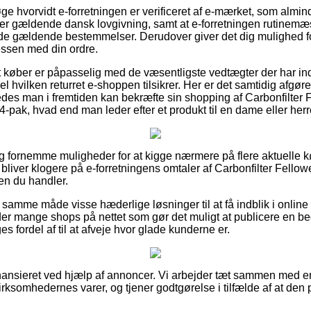
øge hvorvidt e-forretningen er verificeret af e-mærket, som almind
er gældende dansk lovgivning, samt at e-forretningen rutinemæs
 i de gældende bestemmelser. Derudover giver det dig mulighed f
ssen med din ordre.
 at køber er påpasselig med de væsentligste vedtægter der har in
el hvilken returret e-shoppen tilsikrer. Her er det samtidig afg
es man i fremtiden kan bekræfte sin shopping af Carbonfilter Fel
k, hvad end man leder efter et produkt til en dame eller herr
rigtig fornemme muligheder for at kigge nærmere på flere aktuell
u bliver klogere på e-forretningens omtaler af Carbonfilter Fellowe
n du handler.
samme måde visse hæderlige løsninger til at få indblik i online
der mange shops på nettet som gør det muligt at publicere en 
s fordel af til at afveje hvor glade kunderne er.
nsieret ved hjælp af annoncer. Vi arbejder tæt sammen med en 
rksomhedernes varer, og tjener godtgørelse i tilfælde af at den 