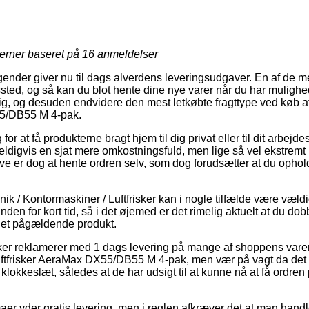
jerner baseret på
16
anmeldelser
agender giver nu til dags alverdens leveringsudgaver. En af de m
gssted, og så kan du blot hente dine nye varer når du har mulighe
g, og desuden endvidere den mest letkøbte fragttype ved køb af
X55/DB55 M 4-pak.
 for at få produkterne bragt hjem til dig privat eller til dit arbejd
eldigvis en sjat mere omkostningsfuld, men lige så vel ekstremt
ve er dog at hente ordren selv, som dog forudsætter at du ophold
ik / Kontormaskiner / Luftfrisker kan i nogle tilfælde være væld
den for kort tid, så i det øjemed er det rimelig aktuelt at du dob
 det pågældende produkt.
kker reklamerer med 1 dags levering på mange af shoppens var
luftfrisker AeraMax DX55/DB55 M 4-pak, men vær på vagt da det 
klokkeslæt, således at de har udsigt til at kunne nå at få ordre
aer yder gratis levering, men i reglen afkræver det at man handler