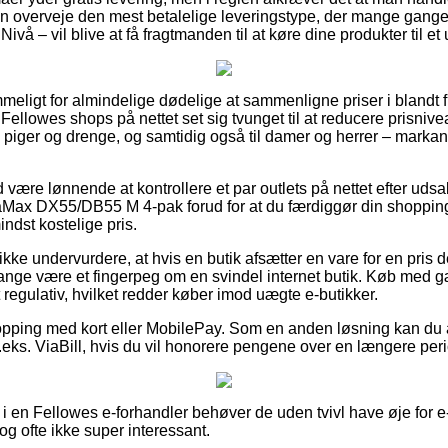
n overveje den mest betalelige leveringstype, der mange gange
Nivå – vil blive at få fragtmanden til at køre dine produkter til e
meligt for almindelige dødelige at sammenligne priser i blandt 
Fellowes shops på nettet set sig tvunget til at reducere prisnive
til piger og drenge, og samtidig også til damer og herrer – mark
d være lønnende at kontrollere et par outlets på nettet efter udsa
eraMax DX55/DB55 M 4-pak forud for at du færdiggør din shoppin
ndst kostelige pris.
kke undervurdere, at hvis en butik afsætter en vare for en pris
ange være et fingerpeg om en svindel internet butik. Køb med g
t regulativ, hvilket redder køber imod uægte e-butikker.
hopping med kort eller MobilePay. Som en anden løsning kan d
.eks. ViaBill, hvis du vil honorere pengene over en længere per
 en Fellowes e-forhandler behøver de uden tvivl have øje for e
dog ofte ikke super interessant.