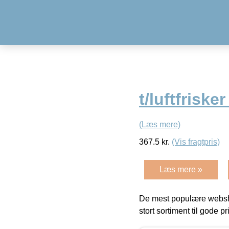
t/luftfrisk
(Læs mere)
367.5
kr.
(Vis fragtpris)
Læs mere »
De mest populære websho
stort sortiment til gode pr