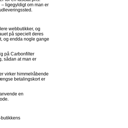
 – ligegyldigt om man er
t udleveringssted.
flere webbutikker, og
auet på specielt deres
ant, og endda nogle gange
lg på Carbonfilter
g, sådan at man er
 der virker himmelråbende
ængse betalingskort er
u anvende en
iode.
-butikkens