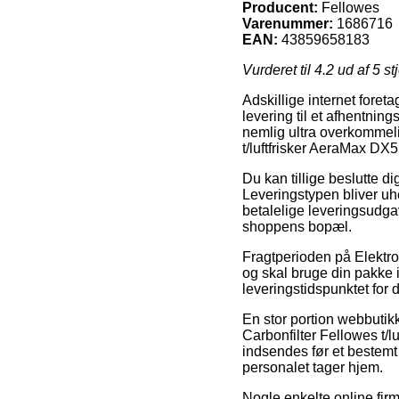
Producent:
Fellowes
Varenummer:
1686716
EAN:
43859658183
Vurderet til
4.2
ud af 5 st
Adskillige internet foret
levering til et afhentnin
nemlig ultra overkommeli
t/luftfrisker AeraMax D
Du kan tillige beslutte dig
Leveringstypen bliver uh
betalelige leveringsudga
shoppens bopæl.
Fragtperioden på Elektron
og skal bruge din pakke in
leveringstidspunktet for
En stor portion webbuti
Carbonfilter Fellowes t/
indsendes før et bestemt 
personalet tager hjem.
Nogle enkelte online firm