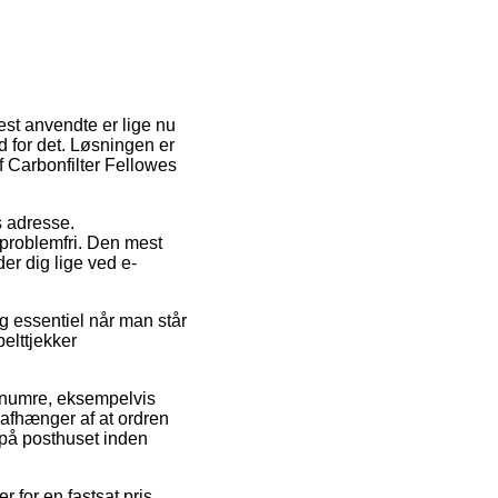
est anvendte er lige nu
d for det. Løsningen er
 Carbonfilter Fellowes
es adresse.
 problemfri. Den mest
er dig lige ved e-
ig essentiel når man står
belttjekker
enumre, eksempelvis
afhænger af at ordren
n på posthuset inden
 for en fastsat pris.