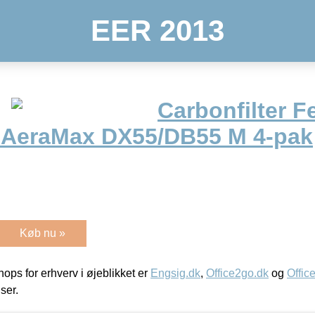
EER 2013
Carbonfilter F
er AeraMax DX55/DB55 M 4-pak
Køb nu »
ps for erhverv i øjeblikket er
Engsig.dk
,
Office2go.dk
og
Offic
iser.