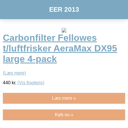
EER 2013
Carbonfilter Fellowes
t/luftfrisker AeraMax DX95
large 4-pack
(Læs mere)
440
kr.
(Vis fragtpris)
Læs mere »
Køb nu »