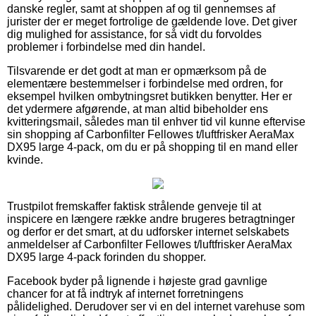
danske regler, samt at shoppen af og til gennemses af
jurister der er meget fortrolige de gældende love. Det giver
dig mulighed for assistance, for så vidt du forvoldes
problemer i forbindelse med din handel.
Tilsvarende er det godt at man er opmærksom på de
elementære bestemmelser i forbindelse med ordren, for
eksempel hvilken ombytningsret butikken benytter. Her er
det ydermere afgørende, at man altid bibeholder ens
kvitteringsmail, således man til enhver tid vil kunne eftervise
sin shopping af Carbonfilter Fellowes t/luftfrisker AeraMax
DX95 large 4-pack, om du er på shopping til en mand eller
kvinde.
Trustpilot fremskaffer faktisk strålende genveje til at
inspicere en længere række andre brugeres betragtninger
og derfor er det smart, at du udforsker internet selskabets
anmeldelser af Carbonfilter Fellowes t/luftfrisker AeraMax
DX95 large 4-pack forinden du shopper.
Facebook byder på lignende i højeste grad gavnlige
chancer for at få indtryk af internet forretningens
pålidelighed. Derudover ser vi en del internet varehuse som