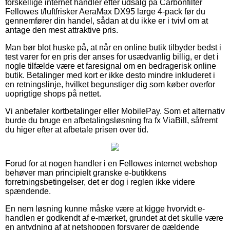
forskellige internet handler efter udsalg på Carbonfilter
Fellowes t/luftfrisker AeraMax DX95 large 4-pack før du
gennemfører din handel, sådan at du ikke er i tvivl om at
antage den mest attraktive pris.
Man bør blot huske på, at når en online butik tilbyder bedst i
test varer for en pris der anses for usædvanlig billig, er det i
nogle tilfælde være et faresignal om en bedragerisk online
butik. Betalinger med kort er ikke desto mindre inkluderet i
en retningslinje, hvilket begunstiger dig som køber overfor
uoprigtige shops på nettet.
Vi anbefaler kortbetalinger eller MobilePay. Som et alternativ
burde du bruge en afbetalingsløsning fra fx ViaBill, såfremt
du higer efter at afbetale prisen over tid.
Forud for at nogen handler i en Fellowes internet webshop
behøver man principielt granske e-butikkens
forretningsbetingelser, det er dog i reglen ikke videre
spændende.
En nem løsning kunne måske være at kigge hvorvidt e-
handlen er godkendt af e-mærket, grundet at det skulle være
en antydning af at netshoppen forsvarer de gældende