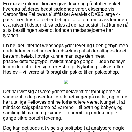
En masse internet firmaer giver levering på blot en enkelt
hverdag på deres bedst sælgende varer, eksempelvis
Carbonfilter Fellowes t/luftfrisker AeraMax DX95 large 4-
pack, men husk at det er betinget af at ordren laves forinden
et angivent tidspunkt, således at de har udsigt til at kunne nå
at få bestillingen afsendt forinden medarbejderne har
fyraften.
En hel del internet webshops yder levering uden gebyr, men
undertiden er det under forudsætning af at der aftages for et
bestemt beløb. I øvrigt kunne man tage den mest
prisbevidste fragttype, hvilket mange gange – uden hensyn
til om du opholder sig nær Esbjerg, Nykøbing Falster eller
Haslev – vil være at få bragt din pakke til en pakkeshop.
Det har vist sig at være yderst bekvemt for forbrugerne at
sammenholde priser fra flere forretninger på nettet, og for det
har utallige Fellowes online forhandlere været tvunget til at
mindske salgspriserne på varerne – til børn og babyer, og
samtidig til mænd og kvinder – enormt, og endda nogle
gange sikre portofri levering.
Dog kan det trods alt vise sig profitabelt at analysere nogle