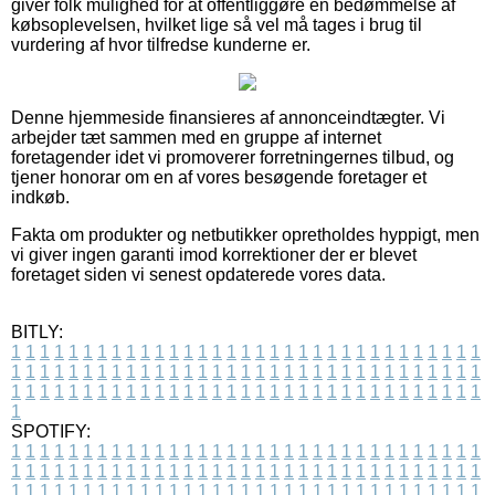
giver folk mulighed for at offentliggøre en bedømmelse af
købsoplevelsen, hvilket lige så vel må tages i brug til
vurdering af hvor tilfredse kunderne er.
Denne hjemmeside finansieres af annonceindtægter. Vi
arbejder tæt sammen med en gruppe af internet
foretagender idet vi promoverer forretningernes tilbud, og
tjener honorar om en af vores besøgende foretager et
indkøb.
Fakta om produkter og netbutikker opretholdes hyppigt, men
vi giver ingen garanti imod korrektioner der er blevet
foretaget siden vi senest opdaterede vores data.
BITLY:
1
1
1
1
1
1
1
1
1
1
1
1
1
1
1
1
1
1
1
1
1
1
1
1
1
1
1
1
1
1
1
1
1
1
1
1
1
1
1
1
1
1
1
1
1
1
1
1
1
1
1
1
1
1
1
1
1
1
1
1
1
1
1
1
1
1
1
1
1
1
1
1
1
1
1
1
1
1
1
1
1
1
1
1
1
1
1
1
1
1
1
1
1
1
1
1
1
1
1
1
SPOTIFY:
1
1
1
1
1
1
1
1
1
1
1
1
1
1
1
1
1
1
1
1
1
1
1
1
1
1
1
1
1
1
1
1
1
1
1
1
1
1
1
1
1
1
1
1
1
1
1
1
1
1
1
1
1
1
1
1
1
1
1
1
1
1
1
1
1
1
1
1
1
1
1
1
1
1
1
1
1
1
1
1
1
1
1
1
1
1
1
1
1
1
1
1
1
1
1
1
1
1
1