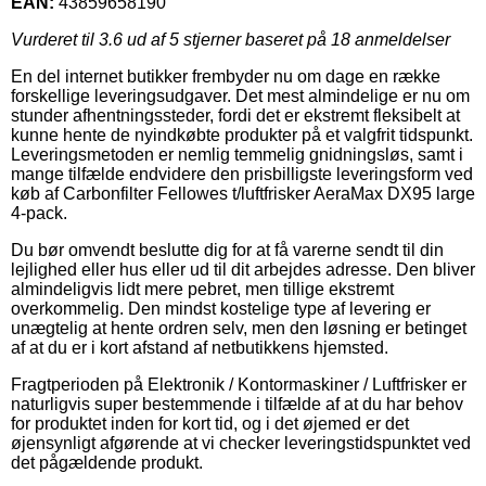
EAN:
43859658190
Vurderet til
3.6
ud af 5 stjerner baseret på
18
anmeldelser
En del internet butikker frembyder nu om dage en række
forskellige leveringsudgaver. Det mest almindelige er nu om
stunder afhentningssteder, fordi det er ekstremt fleksibelt at
kunne hente de nyindkøbte produkter på et valgfrit tidspunkt.
Leveringsmetoden er nemlig temmelig gnidningsløs, samt i
mange tilfælde endvidere den prisbilligste leveringsform ved
køb af Carbonfilter Fellowes t/luftfrisker AeraMax DX95 large
4-pack.
Du bør omvendt beslutte dig for at få varerne sendt til din
lejlighed eller hus eller ud til dit arbejdes adresse. Den bliver
almindeligvis lidt mere pebret, men tillige ekstremt
overkommelig. Den mindst kostelige type af levering er
unægtelig at hente ordren selv, men den løsning er betinget
af at du er i kort afstand af netbutikkens hjemsted.
Fragtperioden på Elektronik / Kontormaskiner / Luftfrisker er
naturligvis super bestemmende i tilfælde af at du har behov
for produktet inden for kort tid, og i det øjemed er det
øjensynligt afgørende at vi checker leveringstidspunktet ved
det pågældende produkt.