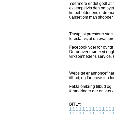
Ydermere er det godt at
eksempelvis den ombytning
tid beholder ens ordrema
uanset om man shopper ti
Trustpilot præsterer stor
foreslår vi, at du evalue
Facebook yder for øvrigt 
Derudover møder vi nogl
virksomhedens service, s
Websitet er annoncefinan
tilbud, og får provision 
Fakta omkring tilbud og i
forandringer der er iværk
BITLY:
1
1
1
1
1
1
1
1
1
1
1
1
1
1
1
1
1
1
1
1
1
1
1
1
1
1