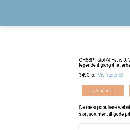
CH88P | stol Af Hans J.
legende tilgang til at ar
3490
kr.
(Vis fragtpris)
Læs mere »
De mest populære websho
stort sortiment til gode pr