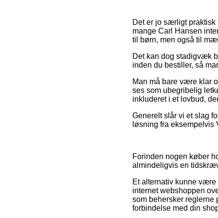
Det er jo særligt praktisk
mange Carl Hansen inter
til børn, men også til mæ
Det kan dog stadigvæk bl
inden du bestiller, så ma
Man må bare være klar ove
ses som ubegribelig letkøb
inkluderet i et lovbud, 
Generelt slår vi et slag f
løsning fra eksempelvis V
Forinden nogen køber hos
almindeligvis en tidskr
Et alternativ kunne være 
internet webshoppen over
som behersker reglerne p
forbindelse med din sho