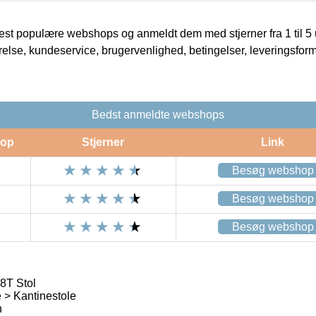
t populære webshops og anmeldt dem med stjerner fra 1 til 5 ud
rrelse, kundeservice, brugervenlighed, betingelser, leveringsfor
Bedst anmeldte webshops
op
Stjerner
Link
Besøg webshop
Besøg webshop
Besøg webshop
8T Stol
 > Kantinestole
n