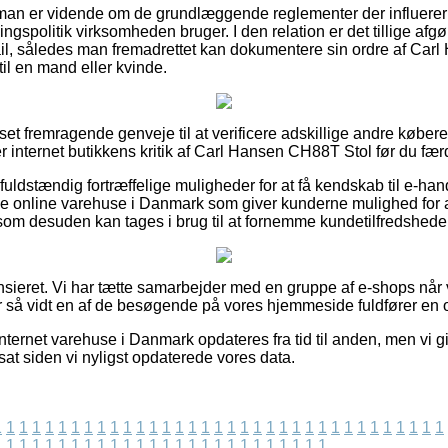
 man er vidende om de grundlæggende reglementer der influerer
spolitik virksomheden bruger. I den relation er det tillige afgø
il, således man fremadrettet kan dokumentere sin ordre af Car
l en mand eller kvinde.
t set fremragende genveje til at verificere adskillige andre køber
rer internet butikkens kritik af Carl Hansen CH88T Stol før du fæ
fuldstændig fortræffelige muligheder for at få kendskab til e-ha
e online varehuse i Danmark som giver kunderne mulighed for a
om desuden kan tages i brug til at fornemme kundetilfredshede
sieret. Vi har tætte samarbejder med en gruppe af e-shops når
for så vidt en af de besøgende på vores hjemmeside fuldfører en 
nternet varehuse i Danmark opdateres fra tid til anden, men vi g
sat siden vi nyligst opdaterede vores data.
1
1
1
1
1
1
1
1
1
1
1
1
1
1
1
1
1
1
1
1
1
1
1
1
1
1
1
1
1
1
1
1
1
1
1
1
1
1
1
1
1
1
1
1
1
1
1
1
1
1
1
1
1
1
1
1
1
1
1
1
1