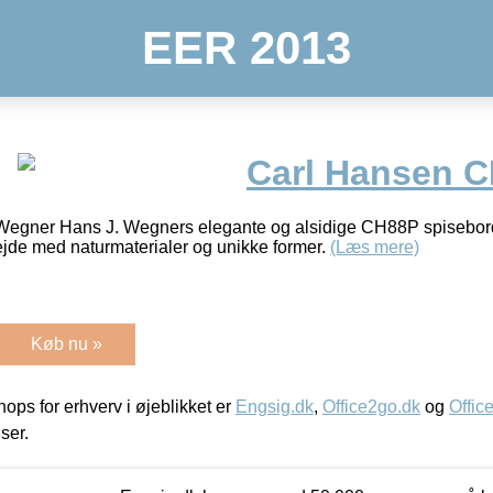
EER 2013
Carl Hansen C
 Wegner Hans J. Wegners elegante og alsidige CH88P spisebord
bejde med naturmaterialer og unikke former.
(Læs mere)
Køb nu »
ps for erhverv i øjeblikket er
Engsig.dk
,
Office2go.dk
og
Offic
iser.