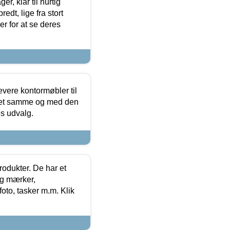
, klar til hurtig
edt, lige fra stort
er for at se deres
evere kontormøbler til
 det samme og med den
es udvalg.
rodukter. De har et
og mærker,
foto, tasker m.m. Klik