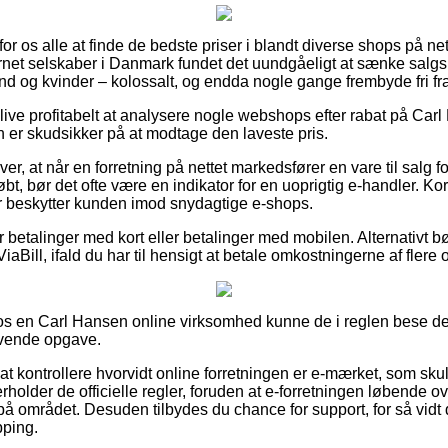
 for os alle at finde de bedste priser i blandt diverse shops på ne
net selskaber i Danmark fundet det uundgåeligt at sænke salgsp
nd og kvinder – kolossalt, og endda nogle gange frembyde fri fra
ive profitabelt at analysere nogle webshops efter rabat på Ca
n er skudsikker på at modtage den laveste pris.
r, at når en forretning på nettet markedsfører en vare til salg f
t, bør det ofte være en indikator for en uoprigtig e-handler. Kort
der beskytter kunden imod snydagtige e-shops.
or betalinger med kort eller betalinger med mobilen. Alternativt b
iaBill, ifald du har til hensigt at betale omkostningerne af fler
 en Carl Hansen online virksomhed kunne de i reglen bese dere
ævende opgave.
at kontrollere hvorvidt online forretningen er e-mærket, som sku
holder de officielle regler, foruden at e-forretningen løbende
å området. Desuden tilbydes du chance for support, for så vidt 
pping.