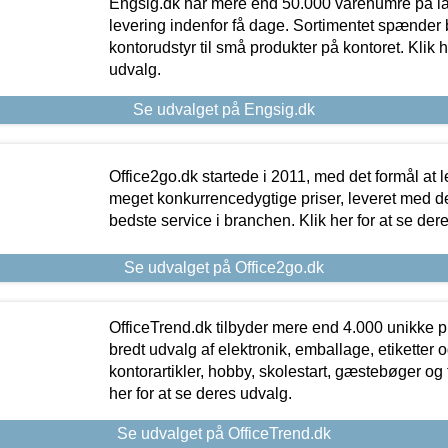
Engsig.dk har mere end 50.000 varenumre på lager
levering indenfor få dage. Sortimentet spænder br
kontorudstyr til små produkter på kontoret. Klik h
udvalg.
Se udvalget på Engsig.dk
Office2go.dk startede i 2011, med det formål at l
meget konkurrencedygtige priser, leveret med
bedste service i branchen. Klik her for at se der
Se udvalget på Office2go.dk
OfficeTrend.dk tilbyder mere end 4.000 unikke p
bredt udvalg af elektronik, emballage, etiketter 
kontorartikler, hobby, skolestart, gæstebøger og 
her for at se deres udvalg.
Se udvalget på OfficeTrend.dk