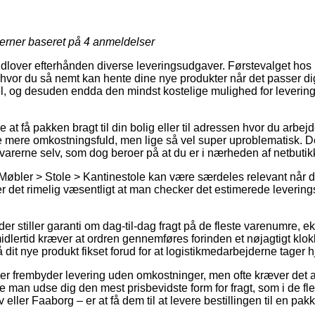
jerner baseret på
4
anmeldelser
 udlover efterhånden diverse leveringsudgaver. Førstevalget hos 
, hvor du så nemt kan hente dine nye produkter når det passer d
l, og desuden endda den mindst kostelige mulighed for leverin
 at få pakken bragt til din bolig eller til adressen hvor du arbej
 mere omkostningsfuld, men lige så vel super uproblematisk. D
e varerne selv, som dog beroer på at du er i nærheden af netbuti
Møbler > Stole > Kantinestole kan være særdeles relevant når 
 er det rimelig væsentligt at man checker det estimerede leverin
r stiller garanti om dag-til-dag fragt på de fleste varenumre,
lertid kræver at ordren gennemføres forinden et nøjagtigt klokk
få dit nye produkt fikset forud for at logistikmedarbejderne tager 
aber frembyder levering uden omkostninger, men ofte kræver det at
ne man udse dig den mest prisbevidste form for fragt, som i de fle
eller Faaborg – er at få dem til at levere bestillingen til en pak