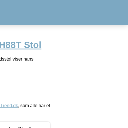
H88T Stol
sstol viser hans
eTrend.dk
, som alle har et