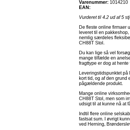
Varenummer:
1014210
EAN:
Vurderet til
4.2
ud af 5 st
De fleste online firmaer
leveret til en pakkeshop
nemlig særdeles fleksibe
CH88T Stol.
Du kan lige så vel forsøge
mange tilfælde en anelse
fragttype er dog at hent
Leveringstidspunktet på 
kort tid, og af den grund
pågældende produkt.
Mange online virksomhede
CH88T Stol, men som imid
udsigt til at kunne nå at 
Indtil flere online selsk
fastsat sum. I øvrigt kun
ved Herning, Brønderslev 