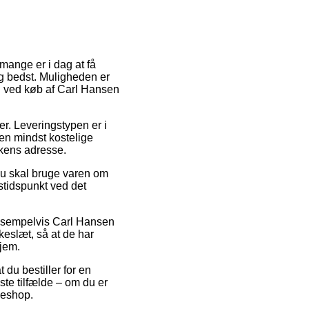
mange er i dag at få
ig bedst. Muligheden er
g ved køb af Carl Hansen
der. Leveringstypen er i
en mindst kostelige
kkens adresse.
du skal bruge varen om
gstidspunkt ved det
 eksempelvis Carl Hansen
eslæt, så at de har
hjem.
 du bestiller for en
ste tilfælde – om du er
keshop.