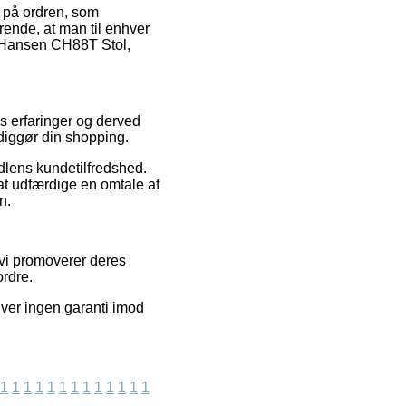
 på ordren, som
rende, at man til enhver
l Hansen CH88T Stol,
es erfaringer og derved
rdiggør din shopping.
ndlens kundetilfredshed.
t udfærdige en omtale af
n.
 vi promoverer deres
ordre.
iver ingen garanti imod
1
1
1
1
1
1
1
1
1
1
1
1
1