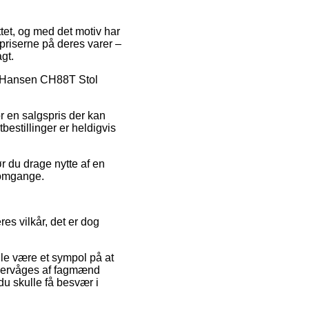
ttet, og med det motiv har
riserne på deres varer –
gt.
rl Hansen CH88T Stol
or en salgspris der kan
bestillinger er heldigvis
ør du drage nytte af en
e omgange.
s vilkår, det er dog
lle være et sympol på at
 overvåges af fagmænd
du skulle få besvær i