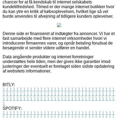
chancer for at få kendskab til internet selskabets
kundetilfredshed. Tilmed er der mange internet butikker hvor
du kan ytre en kritik af købsoplevelsen, hvilket lige så vel
burde anvendes til afvejning af tidligere kunders oplevelser.
Denne side er finansieret af indtægter fra annoncer. Vi har et
fast samarbejde med flere internet virksomheder hvori vi
introducerer firmaernes varer, og opnår betaling forudsat de
besøgende vi sender videre udfører en handel.
Data angående produkter og internet forretninger
understøttes hele tiden, men der gives ikke garantier imod
justeringer der eventuelt er foretaget siden sidste opdatering
af websitets informationer.
BITLY:
1
1
1
1
1
1
1
1
1
1
1
1
1
1
1
1
1
1
1
1
1
1
1
1
1
1
1
1
1
1
1
1
1
1
1
1
1
1
1
1
1
1
1
1
1
1
1
1
1
1
1
1
1
1
1
1
1
1
1
1
1
1
1
1
1
1
1
1
1
1
1
1
1
1
1
1
1
1
1
1
1
1
1
1
1
1
1
1
1
1
1
1
1
1
1
1
1
1
1
1
SPOTIFY:
1
1
1
1
1
1
1
1
1
1
1
1
1
1
1
1
1
1
1
1
1
1
1
1
1
1
1
1
1
1
1
1
1
1
1
1
1
1
1
1
1
1
1
1
1
1
1
1
1
1
1
1
1
1
1
1
1
1
1
1
1
1
1
1
1
1