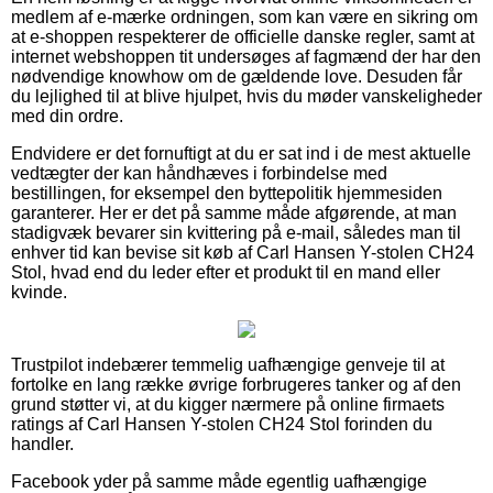
medlem af e-mærke ordningen, som kan være en sikring om
at e-shoppen respekterer de officielle danske regler, samt at
internet webshoppen tit undersøges af fagmænd der har den
nødvendige knowhow om de gældende love. Desuden får
du lejlighed til at blive hjulpet, hvis du møder vanskeligheder
med din ordre.
Endvidere er det fornuftigt at du er sat ind i de mest aktuelle
vedtægter der kan håndhæves i forbindelse med
bestillingen, for eksempel den byttepolitik hjemmesiden
garanterer. Her er det på samme måde afgørende, at man
stadigvæk bevarer sin kvittering på e-mail, således man til
enhver tid kan bevise sit køb af Carl Hansen Y-stolen CH24
Stol, hvad end du leder efter et produkt til en mand eller
kvinde.
Trustpilot indebærer temmelig uafhængige genveje til at
fortolke en lang række øvrige forbrugeres tanker og af den
grund støtter vi, at du kigger nærmere på online firmaets
ratings af Carl Hansen Y-stolen CH24 Stol forinden du
handler.
Facebook yder på samme måde egentlig uafhængige