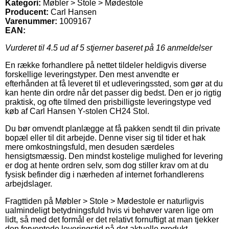
Kategori:
Møbler > Stole > Mødestole
Producent:
Carl Hansen
Varenummer:
1009167
EAN:
Vurderet til
4.5
ud af 5 stjerner baseret på
16
anmeldelser
En række forhandlere på nettet tildeler heldigvis diverse
forskellige leveringstyper. Den mest anvendte er
efterhånden at få leveret til et udleveringssted, som gør at du
kan hente din ordre når det passer dig bedst. Den er jo rigtig
praktisk, og ofte tilmed den prisbilligste leveringstype ved
køb af Carl Hansen Y-stolen CH24 Stol.
Du bør omvendt planlægge at få pakken sendt til din private
bopæl eller til dit arbejde. Denne viser sig til tider et hak
mere omkostningsfuld, men desuden særdeles
hensigtsmæssig. Den mindst kostelige mulighed for levering
er dog at hente ordren selv, som dog stiller krav om at du
fysisk befinder dig i nærheden af internet forhandlerens
arbejdslager.
Fragttiden på Møbler > Stole > Mødestole er naturligvis
ualmindeligt betydningsfuld hvis vi behøver varen lige om
lidt, så med det formål er det relativt fornuftigt at man tjekker
den forventede leveringstid på det aktuelle produkt.