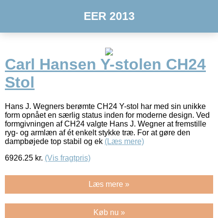
EER 2013
Carl Hansen Y-stolen CH24
Stol
Hans J. Wegners berømte CH24 Y-stol har med sin unikke
form opnået en særlig status inden for moderne design. Ved
formgivningen af CH24 valgte Hans J. Wegner at fremstille
ryg- og armlæn af ét enkelt stykke træ. For at gøre den
dampbøjede top stabil og ek
(Læs mere)
6926.25
kr.
(Vis fragtpris)
Læs mere »
Køb nu »