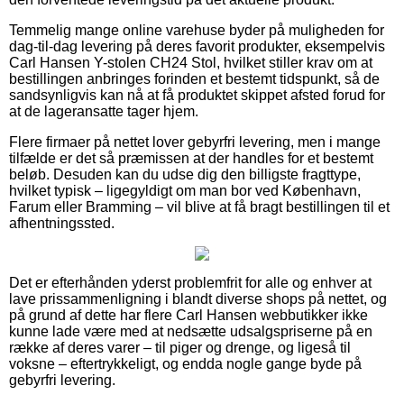
Temmelig mange online varehuse byder på muligheden for
dag-til-dag levering på deres favorit produkter, eksempelvis
Carl Hansen Y-stolen CH24 Stol, hvilket stiller krav om at
bestillingen anbringes forinden et bestemt tidspunkt, så de
sandsynligvis kan nå at få produktet skippet afsted forud for
at de lageransatte tager hjem.
Flere firmaer på nettet lover gebyrfri levering, men i mange
tilfælde er det så præmissen at der handles for et bestemt
beløb. Desuden kan du udse dig den billigste fragttype,
hvilket typisk – ligegyldigt om man bor ved København,
Farum eller Bramming – vil blive at få bragt bestillingen til et
afhentningssted.
Det er efterhånden yderst problemfrit for alle og enhver at
lave prissammenligning i blandt diverse shops på nettet, og
på grund af dette har flere Carl Hansen webbutikker ikke
kunne lade være med at nedsætte udsalgspriserne på en
række af deres varer – til piger og drenge, og ligeså til
voksne – eftertrykkeligt, og endda nogle gange byde på
gebyrfri levering.