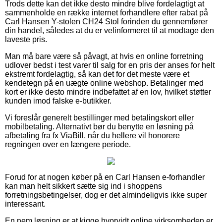
Trods dette kan det ikke desto mindre blive fordelagtigt at
sammenholde en række internet forhandlere efter rabat på
Carl Hansen Y-stolen CH24 Stol forinden du gennemfører
din handel, således at du er velinformeret til at modtage den
laveste pris.
Man må bare være så påvagt, at hvis en online forretning
udlover bedst i test varer til salg for en pris der anses for helt
ekstremt fordelagtig, så kan det for det meste være et
kendetegn på en uægte online webshop. Betalinger med
kort er ikke desto mindre indbefattet af en lov, hvilket støtter
kunden imod falske e-butikker.
Vi foreslår generelt bestillinger med betalingskort eller
mobilbetaling. Alternativt bør du benytte en løsning på
afbetaling fra fx ViaBill, når du hellere vil honorere
regningen over en længere periode.
Forud for at nogen køber på en Carl Hansen e-forhandler
kan man helt sikkert sætte sig ind i shoppens
forretningsbetingelser, dog er det almindeligvis ikke super
interessant.
En nem løsning er at kigge hvorvidt online virksomheden er