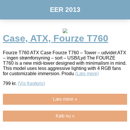
EER 2013
Case, ATX, Fourze T760
Fourze T760 ATX Case Fourze T760 – Tower – udvidet ATX
– ingen strømforsyning – sort – USB/Lyd The FOURZE
T760 is a new midi-tower designed with minimalism in mind.
This model uses less aggressive lighting with 4 RGB fans
for customizable immersion. Produ
(Læs mere)
799
kr.
(Vis fragtpris)
Læs mere »
Køb nu »