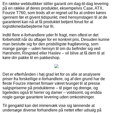
En række webbutikker stiller garanti om dag-til-dag levering
på en række af deres produkter, eksempelvis Case, ATX,
Fourze T760, som trods alt er regnet ud fra at ordren køres
igennem før et givent tidspunkt, med hensynstagen til at de
garanteret kan nå at få produktet betjent forud for at
logistikmedarbejderne har fri.
Indtil flere e-forhandlere yder fri fragt, men oftest er det
forbeholdt når du aftager for en konkret pris. Desuden kunne
man beslutte sig for den prisbilligste fragtløsning, som
mange gange – uden hensyn til om du befinder sig ved
Hørsholm, Ringsted eller Haslev – vil blive at få dem til at
køre din pakke til en pakkeshop.
Det er efterhånden i høj grad let for os alle at analysere
priser fra forskellige e-forhandlere, og af den grund har de
fleste Fourze internet firmaer været tvunget til at presse
salgspriserne på produkterne – til piger og drenge, og
ligeledes også til herrer og damer – voldsomt, og endda
nogle gange garantere levering uden omkostninger.
Til gengæld kan det immervæk vise sig lønnende at
undersøge diverse forhandlere på nettet efter udsalg på