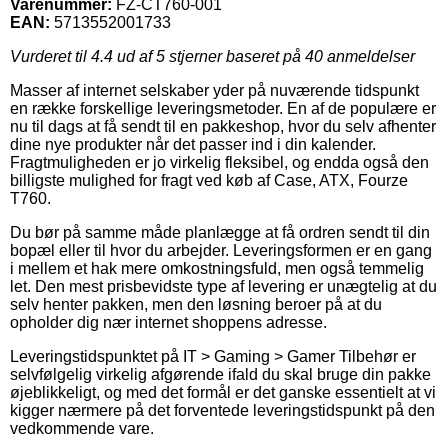
Varenummer:
FZ-CT760-001
EAN:
5713552001733
Vurderet til
4.4
ud af 5 stjerner baseret på
40
anmeldelser
Masser af internet selskaber yder på nuværende tidspunkt
en række forskellige leveringsmetoder. En af de populære er
nu til dags at få sendt til en pakkeshop, hvor du selv afhenter
dine nye produkter når det passer ind i din kalender.
Fragtmuligheden er jo virkelig fleksibel, og endda også den
billigste mulighed for fragt ved køb af Case, ATX, Fourze
T760.
Du bør på samme måde planlægge at få ordren sendt til din
bopæl eller til hvor du arbejder. Leveringsformen er en gang
i mellem et hak mere omkostningsfuld, men også temmelig
let. Den mest prisbevidste type af levering er unægtelig at du
selv henter pakken, men den løsning beroer på at du
opholder dig nær internet shoppens adresse.
Leveringstidspunktet på IT > Gaming > Gamer Tilbehør er
selvfølgelig virkelig afgørende ifald du skal bruge din pakke
øjeblikkeligt, og med det formål er det ganske essentielt at vi
kigger nærmere på det forventede leveringstidspunkt på den
vedkommende vare.