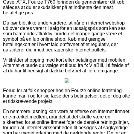
Case, ATX, Fourze T760 forinden du gennemfører dit køb,
således at du er skudsikker på at indhente den mest
betalelige pris.
Du bør blot ikke undervurdere, at når en internet webshop
udlover deres varer til salg for en udsalgspris som kan ses
som hamrende attraktiv, burde det mange gange være et
symbol på en fup online shop. Køb med gængse
betalingskort er i hvert fald omfavnet af et regulativ, der
garanterer dig imod bedrageriske internet outlets.
Vi tilråder shopping med kort eller betalinger med mobilen.
Alternativt burde du vælge et tilbud fra fx ViaBill, i tilfælde af
at du har til hensigt at dække beløbet af flere omgange.
Forud for at folk shopper hos en Fourze online forretning
kunne man i og for sig læse dens betingelser, det er dog ofte
et tidskrævende projekt.
En nemmere løsning kan være at efterse om internet firmaet
er e-mærket medlem, grundet at det skulle være en
sikkerhed for at online firmaet føjer de danske retningslinjer,
foruden at internet virksomheden tit besøges af sagkyndige
som har meget erfaring med de gældende regler. Det er en