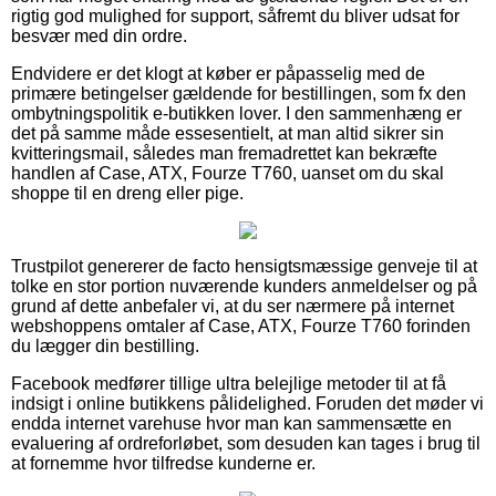
rigtig god mulighed for support, såfremt du bliver udsat for
besvær med din ordre.
Endvidere er det klogt at køber er påpasselig med de
primære betingelser gældende for bestillingen, som fx den
ombytningspolitik e-butikken lover. I den sammenhæng er
det på samme måde essesentielt, at man altid sikrer sin
kvitteringsmail, således man fremadrettet kan bekræfte
handlen af Case, ATX, Fourze T760, uanset om du skal
shoppe til en dreng eller pige.
Trustpilot genererer de facto hensigtsmæssige genveje til at
tolke en stor portion nuværende kunders anmeldelser og på
grund af dette anbefaler vi, at du ser nærmere på internet
webshoppens omtaler af Case, ATX, Fourze T760 forinden
du lægger din bestilling.
Facebook medfører tillige ultra belejlige metoder til at få
indsigt i online butikkens pålidelighed. Foruden det møder vi
endda internet varehuse hvor man kan sammensætte en
evaluering af ordreforløbet, som desuden kan tages i brug til
at fornemme hvor tilfredse kunderne er.