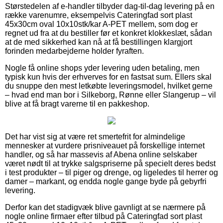
Størstedelen af e-handler tilbyder dag-til-dag levering på en
række varenumre, eksempelvis Cateringfad sort plast
45x30cm oval 10x10stk/kar A-PET mellem, som dog er
regnet ud fra at du bestiller før et konkret klokkeslæt, sådan
at de med sikkerhed kan nå at få bestillingen klargjort
forinden medarbejderne holder fyraften.
Nogle få online shops yder levering uden betaling, men
typisk kun hvis der erhverves for en fastsat sum. Ellers skal
du snuppe den mest letkøbte leveringsmodel, hvilket gerne
– hvad end man bor i Silkeborg, Rønne eller Slangerup – vil
blive at få bragt varerne til en pakkeshop.
Det har vist sig at være ret smertefrit for almindelige
mennesker at vurdere prisniveauet på forskellige internet
handler, og så har massevis af Abena online selskaber
været nødt til at trykke salgspriserne på specielt deres bedst
i test produkter – til piger og drenge, og ligeledes til herrer og
damer – markant, og endda nogle gange byde på gebyrfri
levering.
Derfor kan det stadigvæk blive gavnligt at se nærmere på
nogle online firmaer efter tilbud på Cateringfad sort plast