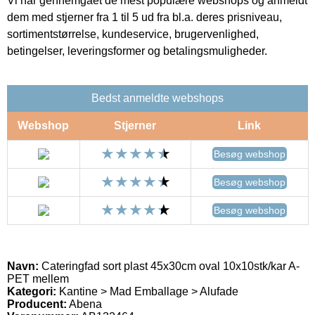
Vi har gennemgået de mest populære webshops og anmeldt
dem med stjerner fra 1 til 5 ud fra bl.a. deres prisniveau,
sortimentstørrelse, kundeservice, brugervenlighed,
betingelser, leveringsformer og betalingsmuligheder.
Bedst anmeldte webshops
Webshop
Stjerner
Link
Besøg webshop
Besøg webshop
Besøg webshop
Navn:
Cateringfad sort plast 45x30cm oval 10x10stk/kar A-
PET mellem
Kategori:
Kantine > Mad Emballage > Alufade
Producent:
Abena