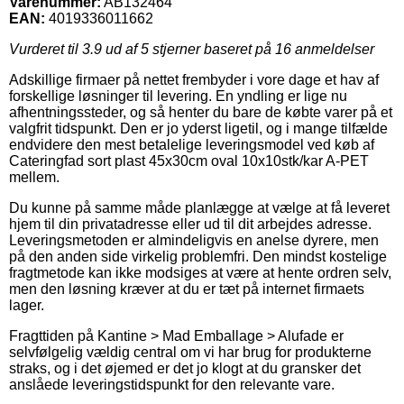
Varenummer:
AB132464
EAN:
4019336011662
Vurderet til
3.9
ud af 5 stjerner baseret på
16
anmeldelser
Adskillige firmaer på nettet frembyder i vore dage et hav af
forskellige løsninger til levering. En yndling er lige nu
afhentningssteder, og så henter du bare de købte varer på et
valgfrit tidspunkt. Den er jo yderst ligetil, og i mange tilfælde
endvidere den mest betalelige leveringsmodel ved køb af
Cateringfad sort plast 45x30cm oval 10x10stk/kar A-PET
mellem.
Du kunne på samme måde planlægge at vælge at få leveret
hjem til din privatadresse eller ud til dit arbejdes adresse.
Leveringsmetoden er almindeligvis en anelse dyrere, men
på den anden side virkelig problemfri. Den mindst kostelige
fragtmetode kan ikke modsiges at være at hente ordren selv,
men den løsning kræver at du er tæt på internet firmaets
lager.
Fragttiden på Kantine > Mad Emballage > Alufade er
selvfølgelig vældig central om vi har brug for produkterne
straks, og i det øjemed er det jo klogt at du gransker det
anslåede leveringstidspunkt for den relevante vare.