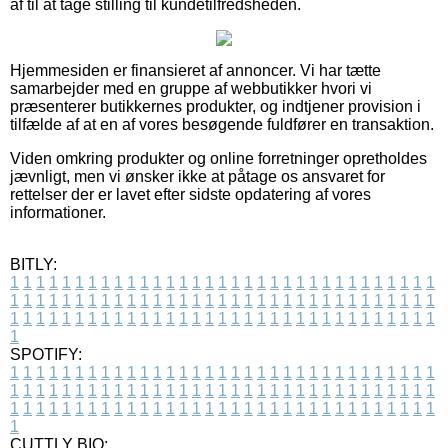
af til at tage stilling til kundetilfredsheden.
Hjemmesiden er finansieret af annoncer. Vi har tætte
samarbejder med en gruppe af webbutikker hvori vi
præsenterer butikkernes produkter, og indtjener provision i
tilfælde af at en af vores besøgende fuldfører en transaktion.
Viden omkring produkter og online forretninger opretholdes
jævnligt, men vi ønsker ikke at påtage os ansvaret for
rettelser der er lavet efter sidste opdatering af vores
informationer.
BITLY:
1
1
1
1
1
1
1
1
1
1
1
1
1
1
1
1
1
1
1
1
1
1
1
1
1
1
1
1
1
1
1
1
1
1
1
1
1
1
1
1
1
1
1
1
1
1
1
1
1
1
1
1
1
1
1
1
1
1
1
1
1
1
1
1
1
1
1
1
1
1
1
1
1
1
1
1
1
1
1
1
1
1
1
1
1
1
1
1
1
1
1
1
1
1
1
1
1
1
1
1
SPOTIFY:
1
1
1
1
1
1
1
1
1
1
1
1
1
1
1
1
1
1
1
1
1
1
1
1
1
1
1
1
1
1
1
1
1
1
1
1
1
1
1
1
1
1
1
1
1
1
1
1
1
1
1
1
1
1
1
1
1
1
1
1
1
1
1
1
1
1
1
1
1
1
1
1
1
1
1
1
1
1
1
1
1
1
1
1
1
1
1
1
1
1
1
1
1
1
1
1
1
1
1
1
CUTTLY BIO: