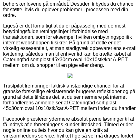
behersker lovene på området. Desuden tilbydes du chance
for støtte, hvis du oplever problemer i processen med din
ordre.
Ligeså er det fornuftigt at du er påpasselig med de mest
betydningsfulde retningslinjer i forbindelse med
transaktionen, som for eksempel hvilken ombytningspolitik
internet webshoppen tilsikrer. På grund af dette er det
virkelig essesentielt, at man stadigvæk opbevarer ens e-mail
kvittering, således man til enhver tid kan bekræfte købet af
Cateringfad sort plast 45x30cm oval 10x10stk/kar A-PET
mellem, om du shopper til en pige eller dreng.
Trustpilot frembringer faktisk anstændige chancer for at
granske forskellige eksisterende brugeres reflektioner og på
grund af dette tilrådes det, at du ser nærmere på internet
forhandlerens anmeldelser af Cateringfad sort plast
45x30cm oval 10x10stk/kar A-PET mellem inden du handler.
Facebook præsterer ydermere absolut pæne løsninger til at
få indtryk af e-forretningens kundetilfredshed. Tilmed er der
nogle online outlets hvor du kan give en kritik af
virksomhedens service, hvilket lige så vel må drages fordel