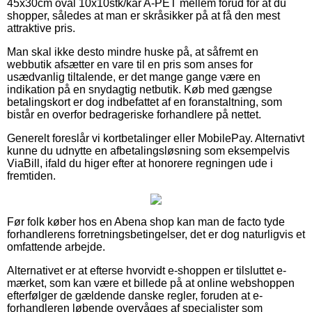
45x30cm oval 10x10stk/kar A-PET mellem forud for at du
shopper, således at man er skråsikker på at få den mest
attraktive pris.
Man skal ikke desto mindre huske på, at såfremt en
webbutik afsætter en vare til en pris som anses for
usædvanlig tiltalende, er det mange gange være en
indikation på en snydagtig netbutik. Køb med gængse
betalingskort er dog indbefattet af en foranstaltning, som
bistår en overfor bedrageriske forhandlere på nettet.
Generelt foreslår vi kortbetalinger eller MobilePay. Alternativt
kunne du udnytte en afbetalingsløsning som eksempelvis
ViaBill, ifald du higer efter at honorere regningen ude i
fremtiden.
Før folk køber hos en Abena shop kan man de facto tyde
forhandlerens forretningsbetingelser, det er dog naturligvis et
omfattende arbejde.
Alternativet er at efterse hvorvidt e-shoppen er tilsluttet e-
mærket, som kan være et billede på at online webshoppen
efterfølger de gældende danske regler, foruden at e-
forhandleren løbende overvåges af specialister som