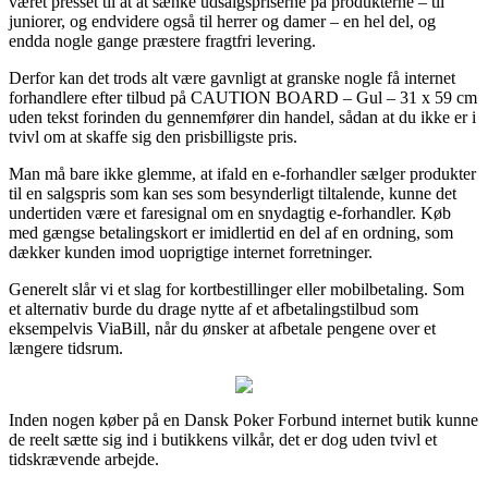
været presset til at at sænke udsalgspriserne på produkterne – til
juniorer, og endvidere også til herrer og damer – en hel del, og
endda nogle gange præstere fragtfri levering.
Derfor kan det trods alt være gavnligt at granske nogle få internet
forhandlere efter tilbud på CAUTION BOARD – Gul – 31 x 59 cm
uden tekst forinden du gennemfører din handel, sådan at du ikke er i
tvivl om at skaffe sig den prisbilligste pris.
Man må bare ikke glemme, at ifald en e-forhandler sælger produkter
til en salgspris som kan ses som besynderligt tiltalende, kunne det
undertiden være et faresignal om en snydagtig e-forhandler. Køb
med gængse betalingskort er imidlertid en del af en ordning, som
dækker kunden imod uoprigtige internet forretninger.
Generelt slår vi et slag for kortbestillinger eller mobilbetaling. Som
et alternativ burde du drage nytte af et afbetalingstilbud som
eksempelvis ViaBill, når du ønsker at afbetale pengene over et
længere tidsrum.
Inden nogen køber på en Dansk Poker Forbund internet butik kunne
de reelt sætte sig ind i butikkens vilkår, det er dog uden tvivl et
tidskrævende arbejde.