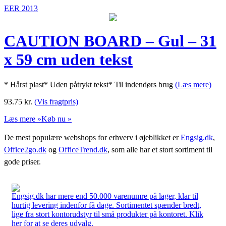
EER 2013
CAUTION BOARD – Gul – 31
x 59 cm uden tekst
* Hårst plast* Uden påtrykt tekst* Til indendørs brug
(Læs mere)
93.75
kr.
(Vis fragtpris)
Læs mere »
Køb nu »
De mest populære webshops for erhverv i øjeblikket er
Engsig.dk
,
Office2go.dk
og
OfficeTrend.dk
, som alle har et stort sortiment til
gode priser.
Engsig.dk har mere end 50.000 varenumre på lager, klar til
hurtig levering indenfor få dage. Sortimentet spænder bredt,
lige fra stort kontorudstyr til små produkter på kontoret. Klik
her for at se deres udvalg.