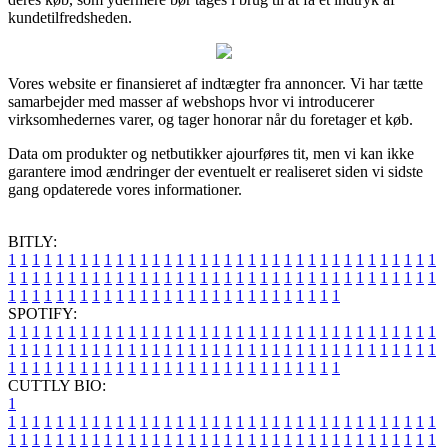
kundetilfredsheden.
Vores website er finansieret af indtægter fra annoncer. Vi har tætte
samarbejder med masser af webshops hvor vi introducerer
virksomhedernes varer, og tager honorar når du foretager et køb.
Data om produkter og netbutikker ajourføres tit, men vi kan ikke
garantere imod ændringer der eventuelt er realiseret siden vi sidste
gang opdaterede vores informationer.
BITLY:
1
1
1
1
1
1
1
1
1
1
1
1
1
1
1
1
1
1
1
1
1
1
1
1
1
1
1
1
1
1
1
1
1
1
1
1
1
1
1
1
1
1
1
1
1
1
1
1
1
1
1
1
1
1
1
1
1
1
1
1
1
1
1
1
1
1
1
1
1
1
1
1
1
1
1
1
1
1
1
1
1
1
1
1
1
1
1
1
1
1
1
1
1
1
1
1
1
1
1
1
SPOTIFY:
1
1
1
1
1
1
1
1
1
1
1
1
1
1
1
1
1
1
1
1
1
1
1
1
1
1
1
1
1
1
1
1
1
1
1
1
1
1
1
1
1
1
1
1
1
1
1
1
1
1
1
1
1
1
1
1
1
1
1
1
1
1
1
1
1
1
1
1
1
1
1
1
1
1
1
1
1
1
1
1
1
1
1
1
1
1
1
1
1
1
1
1
1
1
1
1
1
1
1
1
CUTTLY BIO:
1
1
1
1
1
1
1
1
1
1
1
1
1
1
1
1
1
1
1
1
1
1
1
1
1
1
1
1
1
1
1
1
1
1
1
1
1
1
1
1
1
1
1
1
1
1
1
1
1
1
1
1
1
1
1
1
1
1
1
1
1
1
1
1
1
1
1
1
1
1
1
1
1