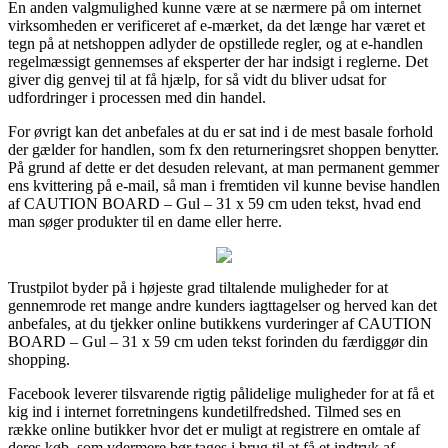
En anden valgmulighed kunne være at se nærmere på om internet
virksomheden er verificeret af e-mærket, da det længe har været et
tegn på at netshoppen adlyder de opstillede regler, og at e-handlen
regelmæssigt gennemses af eksperter der har indsigt i reglerne. Det
giver dig genvej til at få hjælp, for så vidt du bliver udsat for
udfordringer i processen med din handel.
For øvrigt kan det anbefales at du er sat ind i de mest basale forhold
der gælder for handlen, som fx den returneringsret shoppen benytter.
På grund af dette er det desuden relevant, at man permanent gemmer
ens kvittering på e-mail, så man i fremtiden vil kunne bevise handlen
af CAUTION BOARD – Gul – 31 x 59 cm uden tekst, hvad end
man søger produkter til en dame eller herre.
Trustpilot byder på i højeste grad tiltalende muligheder for at
gennemrode ret mange andre kunders iagttagelser og herved kan det
anbefales, at du tjekker online butikkens vurderinger af CAUTION
BOARD – Gul – 31 x 59 cm uden tekst forinden du færdiggør din
shopping.
Facebook leverer tilsvarende rigtig pålidelige muligheder for at få et
kig ind i internet forretningens kundetilfredshed. Tilmed ses en
række online butikker hvor det er muligt at registrere en omtale af
deres køb, som ydermere bør tages i brug til at få et indtryk af