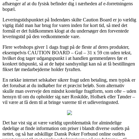
afhænger af at du fysisk befinder dig i nærheden af e-forretningens
bopæl.
Leveringstidspunktet på Indendørs skilte Caution Board er jo vældig
vigtig ifald man har brug for varen inden for kort tid, så med det
formål er det fuldkommen klogt at du undersøger den forventede
leveringstid på den vedkommende vare.
Flere webshops giver 1 dags fragt på de fleste af deres produkter,
eksempelvis CAUTION BOARD – Gul – 31 x 59 cm uden tekst,
hvilket dog tager udgangspunkt i at handlen gemmenføres før et
konkret tidspunkt, så at de højst sandsynligt kan nå at få bestillingen
fikset før medarbejderne holder fyraften.
En række internet selskaber sikrer fragt uden betaling, men typisk er
det forudsat at du indkøber for et præcist beløb. Som alternativ
skulle man overveje den mindst kostelige fragtform, som ofte – uden
hensyn til om du opholder sig nær Roskilde, Holbæk eller Tønder –
vil være at få dem til at bringe varerne til et udleveringssted.
Det har vist sig at være vældig uproblematisk for almindelige
dødelige at finde information om priser i blandt diverse outlets på
nettet, og så har adskillige Dansk Poker Forbund online outlets