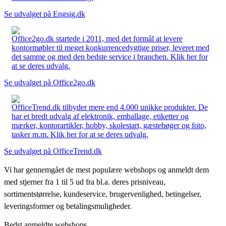
Se udvalget på Engsig.dk
Office2go.dk startede i 2011, med det formål at levere
kontormøbler til meget konkurrencedygtige priser, leveret med
det samme og med den bedste service i branchen. Klik her for
at se deres udvalg.
Se udvalget på Office2go.dk
OfficeTrend.dk tilbyder mere end 4.000 unikke produkter. De
har et bredt udvalg af elektronik, emballage, etiketter og
mærker, kontorartikler, hobby, skolestart, gæstebøger og foto,
tasker m.m. Klik her for at se deres udvalg.
Se udvalget på OfficeTrend.dk
Vi har gennemgået de mest populære webshops og anmeldt dem
med stjerner fra 1 til 5 ud fra bl.a. deres prisniveau,
sortimentstørrelse, kundeservice, brugervenlighed, betingelser,
leveringsformer og betalingsmuligheder.
Bedst anmeldte webshops