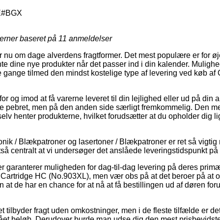
E#BGX
jerner baseret på
11
anmeldelser
r nu om dage alverdens fragtformer. Det mest populære er for ø
te dine nye produkter når det passer ind i din kalender. Mulighe
ange tilmed den mindst kostelige type af levering ved køb af 
for og imod at få varerne leveret til din lejlighed eller ud på din
ere pebret, men på den anden side særligt fremkommelig. Den m
 selv henter produkterne, hvilket forudsætter at du opholder dig 
onik / Blækpatroner og lasertoner / Blækpatroner er ret så vigti
 altså centralt at vi undersøger det anslåede leveringstidspunkt
ler garanterer muligheden for dag-til-dag levering på deres pri
Cartridge HC (No.903XL), men vær obs på at det beroer på at or
 at de har en chance for at nå at få bestillingen ud af døren for
ttet tilbyder fragt uden omkostninger, men i de fleste tilfælde er d
lået beløb. Derudover burde man udse dig den mest prisbevidste l