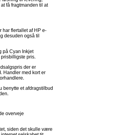
at få fragtmanden til at
 har flertallet af HP e-
og desuden også til
g på Cyan Inkjet
isbilligste pris.
udsalgspris der er
d. Handler med kort er
forhandlere.
u benytte et afdragstilbud
iden.
ide overveje
tet, siden det skulle være
internet selskabet tit