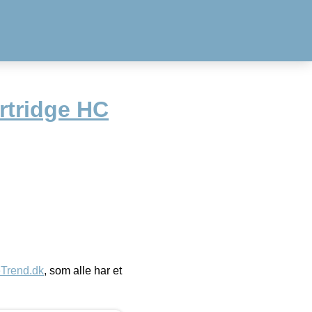
rtridge HC
eTrend.dk
, som alle har et