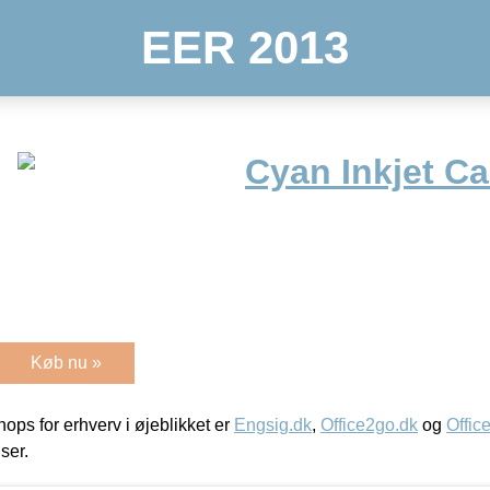
EER 2013
Cyan Inkjet Ca
Køb nu »
ps for erhverv i øjeblikket er
Engsig.dk
,
Office2go.dk
og
Offic
iser.