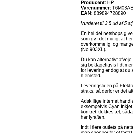
Producent:
HP
Varenummer:
T6M03A
EAN:
889894728890
Vurderet til
3.5
ud af 5 st
En hel del netshops give
som gør det muligt at hen
overkommelig, og mange g
(No.903XL).
Du kan alternativt afveje 
sig beklageligvis lidt m
for levering er dog at du
hjemsted.
Leveringstiden på Elektr
straks, så derfor er det
Adskillige internet hand
eksempelvis Cyan Inkjet 
konkret klokkeslæt, sådan
har fyraften.
Indtil flere outlets på ne
man shopper for et fasts