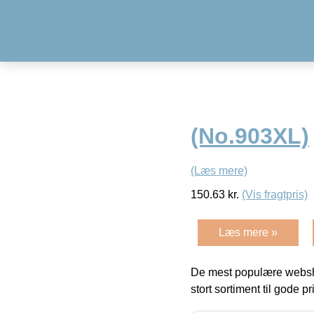
(No.903XL)
(Læs mere)
150.63
kr.
(Vis fragtpris)
Læs mere »
De mest populære websho
stort sortiment til gode pr