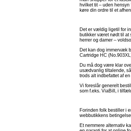
hvilket tit – uden hensyn
køre din ordre til et afhe
Det er vældig ligetil for 
butikker været nødt til a
herrer og damer – volds
Det kan dog immervæk bliv
Cartridge HC (No.903XL) 
Du må dog være klar over,
usædvanlig tiltalende, s
trods alt indbefattet af e
Vi foreslår generelt best
som f.eks. ViaBill, i til
Forinden folk bestiller i
webbutikkens betingelser
Et nemmere alternativ kan
en garanti for at online f