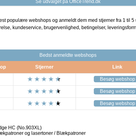
Se udvalget på OfficeTrend.dk
t populære webshops og anmeldt dem med stjerner fra 1 til 5 ud
rrelse, kundeservice, brugervenlighed, betingelser, leveringsfor
Bedst anmeldte webshops
op
Stjerner
Link
Besøg webshop
Besøg webshop
Besøg webshop
idge HC (No.903XL)
lækpatroner og lasertoner / Blækpatroner