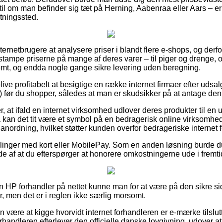
 til om man befinder sig tæt på Herning, Aabenraa eller Aars – er 
ntningssted.
internetbrugere at analysere priser i blandt flere e-shops, og derfor
t stampe priserne på mange af deres varer – til piger og drenge, 
omt, og endda nogle gange sikre levering uden beregning.
e profitabelt at besigtige en række internet firmaer efter udsal
før du shopper, således at man er skudsikker på at antage den pr
 at ifald en internet virksomhed udlover deres produkter til en 
å kan det tit være et symbol på en bedragerisk online virksomhe
n anordning, hvilket støtter kunden overfor bedrageriske internet 
illinger med kort eller MobilePay. Som en anden løsning burde d
fælde af at du efterspørger at honorere omkostningerne ude i fremt
 en HP forhandler på nettet kunne man for at være på den sikre s
, men det er i reglen ikke særlig morsomt.
 være at kigge hvorvidt internet forhandleren er e-mærke tilslut
orhandleren efterlever den officielle danske lovgivning, udover at 