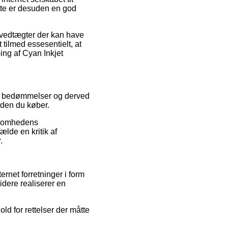
tte er desuden en god
 vedtægter der kan have
tilmed essesentielt, at
ng af Cyan Inkjet
eres bedømmelser og derved
inden du køber.
rksomhedens
ælde en kritik af
.
rnet forretninger i form
idere realiserer en
ld for rettelser der måtte