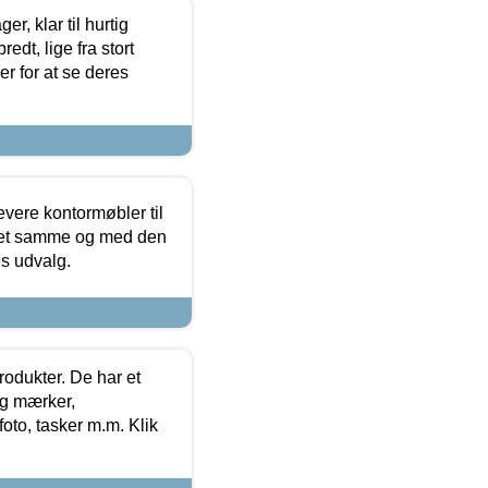
, klar til hurtig
edt, lige fra stort
er for at se deres
evere kontormøbler til
 det samme og med den
es udvalg.
rodukter. De har et
og mærker,
foto, tasker m.m. Klik