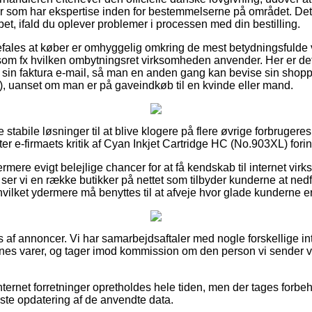
ster som har ekspertise inden for bestemmelserne på området. De
lpet, ifald du oplever problemer i processen med din bestilling.
efales at køber er omhyggelig omkring de mest betydningsfulde
som fx hvilken ombytningsret virksomheden anvender. Her er det 
in faktura e-mail, så man en anden gang kan bevise sin shoppi
, uanset om man er på gaveindkøb til en kvinde eller mand.
lere stabile løsninger til at blive klogere på flere øvrige forbrug
gter e-firmaets kritik af Cyan Inkjet Cartridge HC (No.903XL) for
rmere evigt belejlige chancer for at få kendskab til internet vi
ser vi en række butikker på nettet som tilbyder kunderne at nedf
vilket ydermere må benyttes til at afveje hvor glade kunderne er
af annoncer. Vi har samarbejdsaftaler med nogle forskellige inte
ernes varer, og tager imod kommission om den person vi sender v
ternet forretninger opretholdes hele tiden, men der tages forbeho
dste opdatering af de anvendte data.