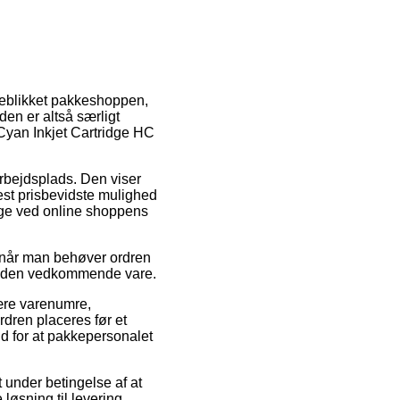
jeblikket pakkeshoppen,
den er altså særligt
Cyan Inkjet Cartridge HC
 arbejdsplads. Den viser
est prisbevidste mulighed
lige ved online shoppens
g når man behøver ordren
 på den vedkommende vare.
mære varenumre,
dren placeres før et
ud for at pakkepersonalet
et under betingelse af at
øsning til levering,