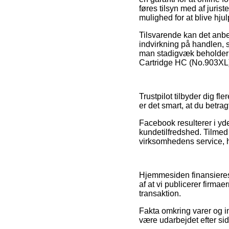
føres tilsyn med af juri
mulighed for at blive hju
Tilsvarende kan det anb
indvirkning på handlen, 
man stadigvæk beholder s
Cartridge HC (No.903XL)
Trustpilot tilbyder dig f
er det smart, at du betra
Facebook resulterer i yde
kundetilfredshed. Tilmed 
virksomhedens service, h
Hjemmesiden finansieres 
af at vi publicerer firma
transaktion.
Fakta omkring varer og in
være udarbejdet efter si