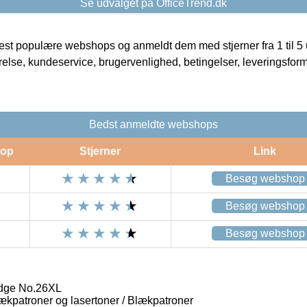
Se udvalget på OfficeTrend.dk
t populære webshops og anmeldt dem med stjerner fra 1 til 5 ud
rrelse, kundeservice, brugervenlighed, betingelser, leveringsfor
Bedst anmeldte webshops
op
Stjerner
Link
Besøg webshop
Besøg webshop
Besøg webshop
idge No.26XL
lækpatroner og lasertoner / Blækpatroner