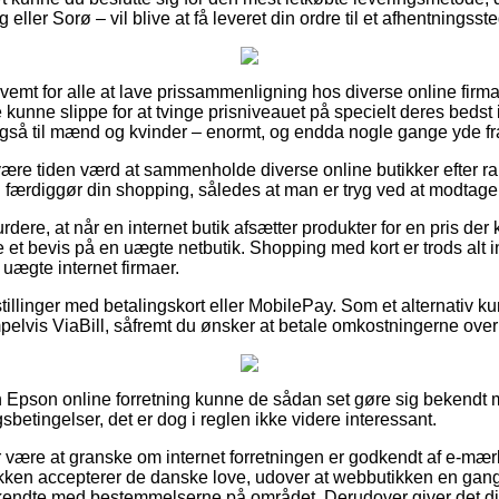
eller Sorø – vil blive at få leveret din ordre til et afhentningsste
vemt for alle at lave prissammenligning hos diverse online firma
kunne slippe for at tvinge prisniveauet på specielt deres bedst i 
så til mænd og kvinder – enormt, og endda nogle gange yde fra
re tiden værd at sammenholde diverse online butikker efter ra
 færdiggør din shopping, således at man er tryg ved at modtage d
dere, at når en internet butik afsætter produkter for en pris der
re et bevis på en uægte netbutik. Shopping med kort er trods alt i
uægte internet firmaer.
stillinger med betalingskort eller MobilePay. Som et alternativ 
elvis ViaBill, såfremt du ønsker at betale omkostningerne over 
 Epson online forretning kunne de sådan set gøre sig bekendt 
betingelser, det er dog i reglen ikke videre interessant.
r være at granske om internet forretningen er godkendt af e-mærke
ikken accepterer de danske love, udover at webbutikken en ga
kendte med bestemmelserne på området. Derudover giver det dig 