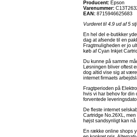
Producent:
Epson
Varenummer:
C13T263
EAN:
8715946625683
Vurderet til
4.9
ud af 5 st
En hel del e-butikker yde
dag at afsende til en pak
Fragtmuligheden er jo ul
køb af Cyan Inkjet Cartr
Du kunne på samme måde tæn
Løsningen bliver oftest 
dog altid vise sig at vær
internet firmaets arbejdsl
Fragtperioden på Elektro
hvis vi har behov for din
forventede leveringsdato 
De fleste internet selsk
Cartridge No.26XL, men v
højst sandsynligt kan nå 
En række online shops yd
en konkret pris. Alternat