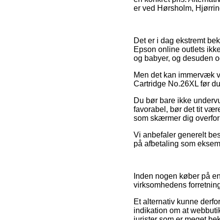
er ved Hørsholm, Hjørring 
Det er i dag ekstremt bek
Epson online outlets ikke 
og babyer, og desuden og
Men det kan immervæk væ
Cartridge No.26XL før du
Du bør bare ikke undervur
favorabel, bør det tit væ
som skærmer dig overfor 
Vi anbefaler generelt be
på afbetaling som eksemp
Inden nogen køber på en
virksomhedens forretnings
Et alternativ kunne derfo
indikation om at webbut
jurister som er meget be