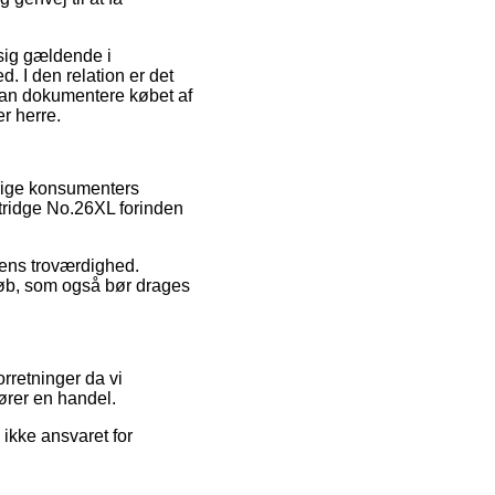
 sig gældende i
. I den relation er det
 kan dokumentere købet af
r herre.
vrige konsumenters
rtridge No.26XL forinden
pens troværdighed.
køb, som også bør drages
orretninger da vi
ører en handel.
 ikke ansvaret for