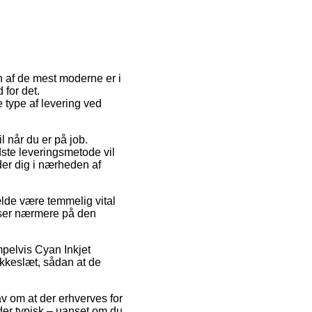
n af de mest moderne er i
 for det.
 type af levering ved
l når du er på job.
dste leveringsmetode vil
lder dig i nærheden af
ælde være temmelig vital
n ser nærmere på den
mpelvis Cyan Inkjet
okkeslæt, sådan at de
v om at der erhverves for
 der typisk – uanset om du