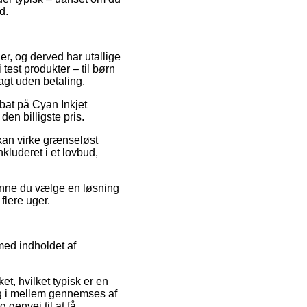
d.
er, og derved har utallige
test produkter – til børn
gt uden betaling.
bat på Cyan Inkjet
en billigste pris.
 kan virke grænseløst
nkluderet i et lovbud,
kunne du vælge en løsning
flere uger.
med indholdet af
t, hvilket typisk er en
ng i mellem gennemses af
genvej til at få