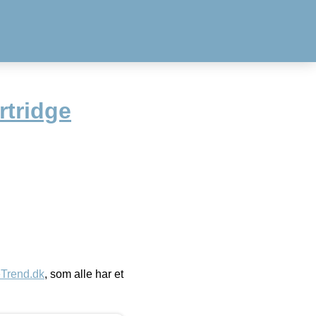
rtridge
eTrend.dk
, som alle har et