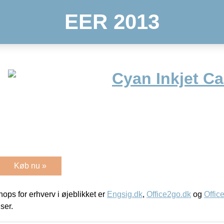
EER 2013
Cyan Inkjet Ca
Køb nu »
ps for erhverv i øjeblikket er
Engsig.dk
,
Office2go.dk
og
Offic
iser.