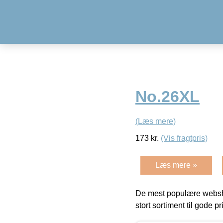
No.26XL
(Læs mere)
173
kr.
(Vis fragtpris)
Læs mere »
De mest populære websho
stort sortiment til gode pr