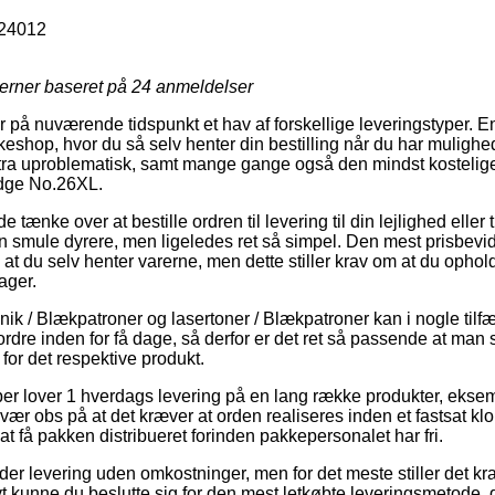
24012
jerner baseret på
24
anmeldelser
r på nuværende tidspunkt et hav af forskellige leveringstyper. E
keshop, hvor du så selv henter din bestilling når du har mulighed
tra uproblematisk, samt mange gange også den mindst kostelige
idge No.26XL.
ke over at bestille ordren til levering til din lejlighed eller ti
en smule dyrere, men ligeledes ret så simpel. Den mest prisbevi
e at du selv henter varerne, men dette stiller krav om at du opho
ager.
nik / Blækpatroner og lasertoner / Blækpatroner kan i nogle tilf
 ordre inden for få dage, så derfor er det ret så passende at ma
for det respektive produkt.
aber lover 1 hverdags levering på en lang række produkter, ekse
ær obs på at det kræver at orden realiseres inden et fastsat kl
at få pakken distribueret forinden pakkepersonalet har fri.
er levering uden omkostninger, men for det meste stiller det kra
ivt kunne du beslutte sig for den mest letkøbte leveringsmetode,