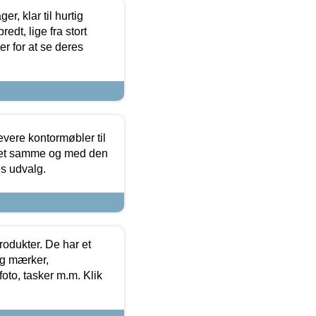
, klar til hurtig
edt, lige fra stort
er for at se deres
evere kontormøbler til
 det samme og med den
es udvalg.
rodukter. De har et
og mærker,
foto, tasker m.m. Klik