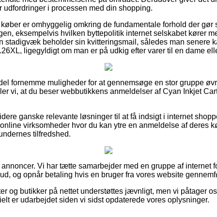
år udfordringer i processen med din shopping.
 at køber er omhyggelig omkring de fundamentale forhold der gør
gen, eksempelvis hvilken byttepolitik internet selskabet kører med
 man stadigvæk beholder sin kvitteringsmail, således man senere
26XL, ligegyldigt om man er på udkig efter varer til en dame elle
en del fornemme muligheder for at gennemsøge en stor gruppe ø
ler vi, at du beser webbutikkens anmeldelser af Cyan Inkjet Ca
ere ganske relevante løsninger til at få indsigt i internet shop
 online virksomheder hvor du kan ytre en anmeldelse af deres 
 kundernes tilfredshed.
f annoncer. Vi har tætte samarbejder med en gruppe af internet f
lbud, og opnår betaling hvis en bruger fra vores website gennemf
 og butikker på nettet understøttes jævnligt, men vi påtager os
ielt er udarbejdet siden vi sidst opdaterede vores oplysninger.