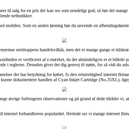
arer til salg for en pris der kan ses som uendeligt god, så bør det mang
lende netbutikker.
 med mobilen. Som en anden løsning bør du anvende en afbetalingsløsning 
ennemse netshoppens handelsvilkår, men det er mange gange et tidskræ
mheden er verificeret af e-mærket, da det almindeligvis er et billede 
e i reglerne. Desuden giver det dig genvej til støtte, for så vidt du ud
elser der har betydning for købet, fx den returrettighed internet firmaet
vil kunne dokumentere handlen af Cyan Inkjet Cartridge (No.35XL), ligeg
ange øvrige forbrugeres observationer og på grund af dette tilråder vi, 
til internet forhandlerens popularitet. Herinde ser vi mange internet fi