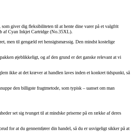
 giver dig fleksibiliteten til at hente dine varer på et valgfrit
øb af Cyan Inkjet Cartridge (No.35XL).
bret, men til gengæld ret hensigtsmæssig. Den mindst kostelige
akken øjeblikkeligt, og af den grund er det ganske relevant at vi
lem ikke at det kræver at handlen laves inden et konkret tidspunkt, så
 snuppe den billigste fragtmetode, som typisk – uanset om man
heder set sig tvunget til at mindske priserne på en række af deres
forud for at du gennemfører din handel, så du er usvigeligt sikker på at