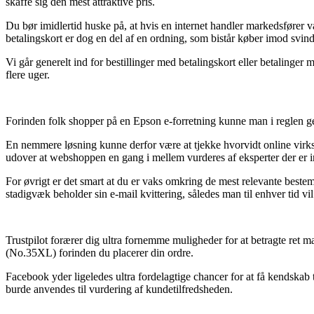
skaffe sig den mest attraktive pris.
Du bør imidlertid huske på, at hvis en internet handler markedsfører v
betalingskort er dog en del af en ordning, som bistår køber imod svind
Vi går generelt ind for bestillinger med betalingskort eller betalinger
flere uger.
Forinden folk shopper på en Epson e-forretning kunne man i reglen g
En nemmere løsning kunne derfor være at tjekke hvorvidt online virkso
udover at webshoppen en gang i mellem vurderes af eksperter der er ind
For øvrigt er det smart at du er vaks omkring de mest relevante bestemm
stadigvæk beholder sin e-mail kvittering, således man til enhver tid 
Trustpilot forærer dig ultra fornemme muligheder for at betragte ret m
(No.35XL) forinden du placerer din ordre.
Facebook yder ligeledes ultra fordelagtige chancer for at få kendskab 
burde anvendes til vurdering af kundetilfredsheden.