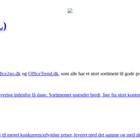
L)
fice2go.dk
og
OfficeTrend.dk
, som alle har et stort sortiment til gode pr
ering indenfor få dage. Sortimentet spænder bredt, lige fra stort kontor
 til meget konkurrencedygtige priser, leveret med det samme og med den