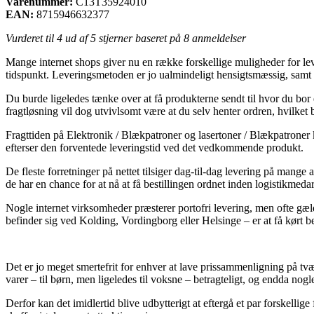
Varenummer:
C13T35924010
EAN:
8715946632377
Vurderet til
4
ud af 5 stjerner baseret på
8
anmeldelser
Mange internet shops giver nu en række forskellige muligheder for leve
tidspunkt. Leveringsmetoden er jo ualmindeligt hensigtsmæssig, samt 
Du burde ligeledes tænke over at få produkterne sendt til hvor du bor
fragtløsning vil dog utvivlsomt være at du selv henter ordren, hvilket 
Fragttiden på Elektronik / Blækpatroner og lasertoner / Blækpatroner 
efterser den forventede leveringstid ved det vedkommende produkt.
De fleste forretninger på nettet tilsiger dag-til-dag levering på mang
de har en chance for at nå at få bestillingen ordnet inden logistikmeda
Nogle internet virksomheder præsterer portofri levering, men ofte gæ
befinder sig ved Kolding, Vordingborg eller Helsinge – er at få kørt be
Det er jo meget smertefrit for enhver at lave prissammenligning på tvæ
varer – til børn, men ligeledes til voksne – betragteligt, og endda no
Derfor kan det imidlertid blive udbytterigt at eftergå et par forskellig