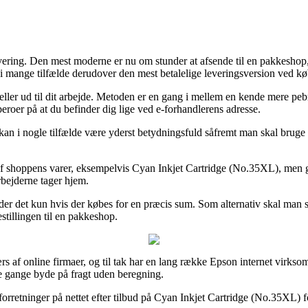
ring. Den mest moderne er nu om stunder at afsende til en pakkeshop, som
i mange tilfælde derudover den mest betalelige leveringsversion ved k
 eller ud til dit arbejde. Metoden er en gang i mellem en kende mere pe
beroer på at du befinder dig lige ved e-forhandlerens adresse.
kan i nogle tilfælde være yderst betydningsfuld såfremt man skal bruge p
e af shoppens varer, eksempelvis Cyan Inkjet Cartridge (No.35XL), men g
rbejderne tager hjem.
lder det kun hvis der købes for en præcis sum. Som alternativ skal man
stillingen til en pakkeshop.
rs af online firmaer, og til tak har en lang række Epson internet virksom
gle gange byde på fragt uden beregning.
e forretninger på nettet efter tilbud på Cyan Inkjet Cartridge (No.35XL) 