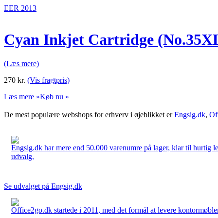
EER 2013
Cyan Inkjet Cartridge (No.35X
(Læs mere)
270
kr.
(Vis fragtpris)
Læs mere »
Køb nu »
De mest populære webshops for erhverv i øjeblikket er
Engsig.dk
,
Of
Engsig.dk har mere end 50.000 varenumre på lager, klar til hurtig lev
udvalg.
Se udvalget på Engsig.dk
Office2go.dk startede i 2011, med det formål at levere kontormøbler