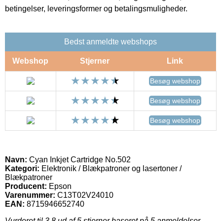
betingelser, leveringsformer og betalingsmuligheder.
Bedst anmeldte webshops
Webshop
Stjerner
Link
Besøg webshop
Besøg webshop
Besøg webshop
Navn:
Cyan Inkjet Cartridge No.502
Kategori:
Elektronik / Blækpatroner og lasertoner /
Blækpatroner
Producent:
Epson
Varenummer:
C13T02V24010
EAN:
8715946652740
Vurderet til
3.8
ud af 5 stjerner baseret på
5
anmeldelser