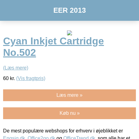
EER 2013
Cyan Inkjet Cartridge
No.502
(Læs mere)
60
kr.
(Vis fragtpris)
Læs mere »
Køb nu »
De mest populære webshops for erhverv i øjeblikket er
Engsig.dk
,
Office2go.dk
og
OfficeTrend.dk
, som alle har et