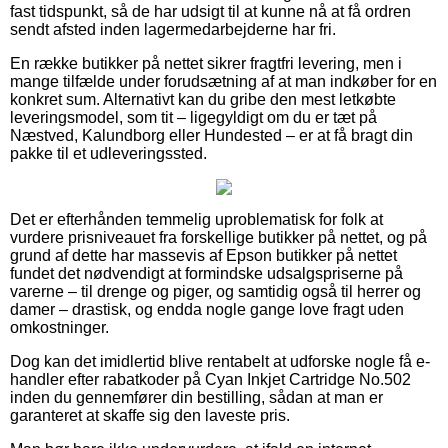
fast tidspunkt, så de har udsigt til at kunne nå at få ordren
sendt afsted inden lagermedarbejderne har fri.
En række butikker på nettet sikrer fragtfri levering, men i
mange tilfælde under forudsætning af at man indkøber for en
konkret sum. Alternativt kan du gribe den mest letkøbte
leveringsmodel, som tit – ligegyldigt om du er tæt på
Næstved, Kalundborg eller Hundested – er at få bragt din
pakke til et udleveringssted.
Det er efterhånden temmelig uproblematisk for folk at
vurdere prisniveauet fra forskellige butikker på nettet, og på
grund af dette har massevis af Epson butikker på nettet
fundet det nødvendigt at formindske udsalgspriserne på
varerne – til drenge og piger, og samtidig også til herrer og
damer – drastisk, og endda nogle gange love fragt uden
omkostninger.
Dog kan det imidlertid blive rentabelt at udforske nogle få e-
handler efter rabatkoder på Cyan Inkjet Cartridge No.502
inden du gennemfører din bestilling, sådan at man er
garanteret at skaffe sig den laveste pris.