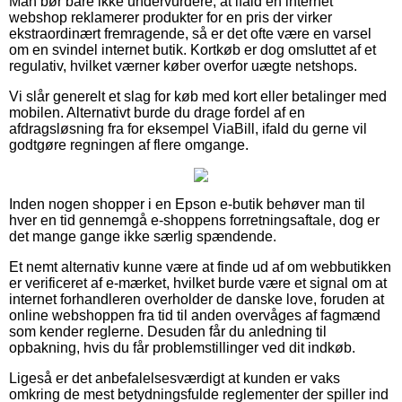
Man bør bare ikke undervurdere, at ifald en internet
webshop reklamerer produkter for en pris der virker
ekstraordinært fremragende, så er det ofte være en varsel
om en svindel internet butik. Kortkøb er dog omsluttet af et
regulativ, hvilket værner køber overfor uægte netshops.
Vi slår generelt et slag for køb med kort eller betalinger med
mobilen. Alternativt burde du drage fordel af en
afdragsløsning fra for eksempel ViaBill, ifald du gerne vil
godtgøre regningen af flere omgange.
Inden nogen shopper i en Epson e-butik behøver man til
hver en tid gennemgå e-shoppens forretningsaftale, dog er
det mange gange ikke særlig spændende.
Et nemt alternativ kunne være at finde ud af om webbutikken
er verificeret af e-mærket, hvilket burde være et signal om at
internet forhandleren overholder de danske love, foruden at
online webshoppen fra tid til anden overvåges af fagmænd
som kender reglerne. Desuden får du anledning til
opbakning, hvis du får problemstillinger ved dit indkøb.
Ligeså er det anbefalelsesværdigt at kunden er vaks
omkring de mest betydningsfulde reglementer der spiller ind