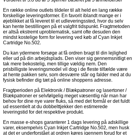
En række online outlets tildeler til alt held en lang række
forskellige leveringsformer. En favorit iblandt mange er i
øjeblikket at få leveret til et udleveringssted, hvor du selv
kan hente bestillingen på et valgfrit tidspunkt. Fragtmetoden
er altså ekstremt uproblematisk, samt ofte desuden den
mindst kostelige form for levering ved køb af Cyan Inkjet
Cartridge No.502.
Du kan ydermere forsøge at få ordren bragt til din lejlighed
eller ud på din arbejdsplads. Den viser sig gennemsnitligt en
tak mere bekostelig, men tillige vældig nem. Den
prisbilligste leveringsmodel vil dog i de fleste tilfælde være
at hente pakken selv, som desværre står og falder med at du
fysisk befinder dig tæt på online shoppens adresse.
Fragtperioden på Elektronik / Blækpatroner og lasertoner /
Blækpatroner er selvfølgelig meget væsentlig når man har
behov for dine nye varer fluks, så med det formål er det fuldt
ud essentielt at du dobbelttjekker den estimerede
leveringstid for det respektive produkt.
En masse e-shops garanterer 1 dags levering på adskillige
varer, eksempelvis Cyan Inkjet Cartridge No.502, men husk
at det er underforstået at ordren køres igennem forud for et