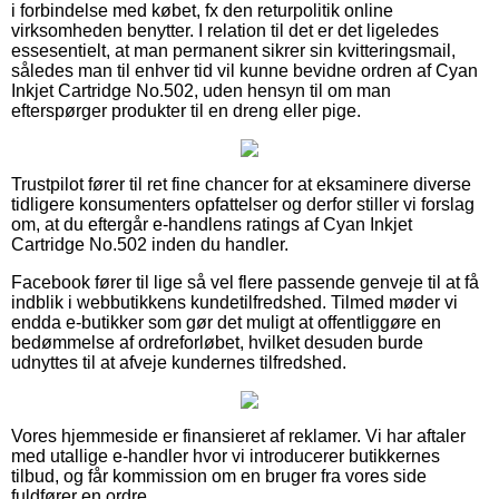
i forbindelse med købet, fx den returpolitik online
virksomheden benytter. I relation til det er det ligeledes
essesentielt, at man permanent sikrer sin kvitteringsmail,
således man til enhver tid vil kunne bevidne ordren af Cyan
Inkjet Cartridge No.502, uden hensyn til om man
efterspørger produkter til en dreng eller pige.
Trustpilot fører til ret fine chancer for at eksaminere diverse
tidligere konsumenters opfattelser og derfor stiller vi forslag
om, at du eftergår e-handlens ratings af Cyan Inkjet
Cartridge No.502 inden du handler.
Facebook fører til lige så vel flere passende genveje til at få
indblik i webbutikkens kundetilfredshed. Tilmed møder vi
endda e-butikker som gør det muligt at offentliggøre en
bedømmelse af ordreforløbet, hvilket desuden burde
udnyttes til at afveje kundernes tilfredshed.
Vores hjemmeside er finansieret af reklamer. Vi har aftaler
med utallige e-handler hvor vi introducerer butikkernes
tilbud, og får kommission om en bruger fra vores side
fuldfører en ordre.