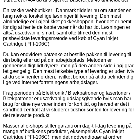
En række webbutikker i Danmark tildeler nu om stunder en
lang række forskellige løsninger til levering. Den mest
almindelige er i øjeblikket pakkeshoppen, hvor det er nemt
for dig at hente de købte varer når du har tid. Løsningen er
altså usædvanlig smart, samt ofte tilmed den mest
prisbevidste leveringsmetode ved køb af Cyan Inkjet
Cartridge (PFI-106C).
Du kan endvidere påtænke at bestille pakken til levering til
din bolig eller ud på din arbejdsplads. Metoden er
gennemsnitligt lidt dyrere, men på den anden side i høj grad
let gængelig. Den mest letkøbte type af levering er uden tvivl
at du selv henter ordren, hvilket beroer på at du befinder dig
lige ved internet forretningens arbejdslager.
Fragtperioden på Elektronik / Blækpatroner og lasertoner /
Blækpatroner er usædvanlig udslagsgivende hvis man har
brug for dine nye varer inden for kort tid, og herved er det i
sandhed centralt at vi studerer tidshorisonten for levering for
det relevante produkt.
Masser af e-shops stiller garanti om dag-til-dag levering på
mange af butikkens produkter, eksempelvis Cyan Inkjet
Cartridge (PFI-106C), men det nødvendiggør at ordren