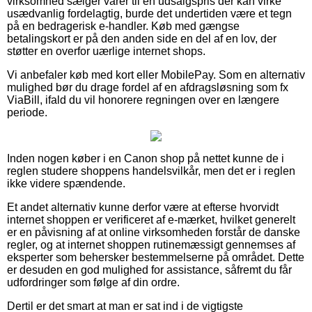
virksomhed sælger varer til en udsalgspris der kan virke
usædvanlig fordelagtig, burde det undertiden være et tegn
på en bedragerisk e-handler. Køb med gængse
betalingskort er på den anden side en del af en lov, der
støtter en overfor uærlige internet shops.
Vi anbefaler køb med kort eller MobilePay. Som en alternativ
mulighed bør du drage fordel af en afdragsløsning som fx
ViaBill, ifald du vil honorere regningen over en længere
periode.
Inden nogen køber i en Canon shop på nettet kunne de i
reglen studere shoppens handelsvilkår, men det er i reglen
ikke videre spændende.
Et andet alternativ kunne derfor være at efterse hvorvidt
internet shoppen er verificeret af e-mærket, hvilket generelt
er en påvisning af at online virksomheden forstår de danske
regler, og at internet shoppen rutinemæssigt gennemses af
eksperter som behersker bestemmelserne på området. Dette
er desuden en god mulighed for assistance, såfremt du får
udfordringer som følge af din ordre.
Dertil er det smart at man er sat ind i de vigtigste