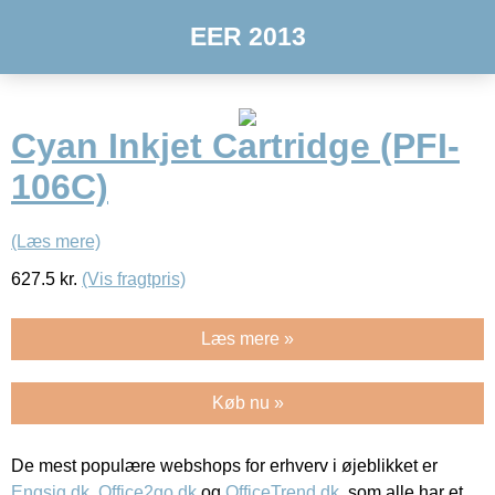
EER 2013
Cyan Inkjet Cartridge (PFI-
106C)
(Læs mere)
627.5
kr.
(Vis fragtpris)
Læs mere »
Køb nu »
De mest populære webshops for erhverv i øjeblikket er
Engsig.dk
,
Office2go.dk
og
OfficeTrend.dk
, som alle har et