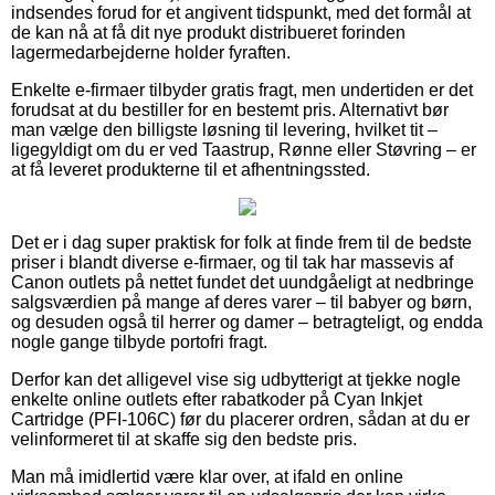
indsendes forud for et angivent tidspunkt, med det formål at
de kan nå at få dit nye produkt distribueret forinden
lagermedarbejderne holder fyraften.
Enkelte e-firmaer tilbyder gratis fragt, men undertiden er det
forudsat at du bestiller for en bestemt pris. Alternativt bør
man vælge den billigste løsning til levering, hvilket tit –
ligegyldigt om du er ved Taastrup, Rønne eller Støvring – er
at få leveret produkterne til et afhentningssted.
Det er i dag super praktisk for folk at finde frem til de bedste
priser i blandt diverse e-firmaer, og til tak har massevis af
Canon outlets på nettet fundet det uundgåeligt at nedbringe
salgsværdien på mange af deres varer – til babyer og børn,
og desuden også til herrer og damer – betragteligt, og endda
nogle gange tilbyde portofri fragt.
Derfor kan det alligevel vise sig udbytterigt at tjekke nogle
enkelte online outlets efter rabatkoder på Cyan Inkjet
Cartridge (PFI-106C) før du placerer ordren, sådan at du er
velinformeret til at skaffe sig den bedste pris.
Man må imidlertid være klar over, at ifald en online