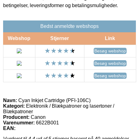
betingelser, leveringsformer og betalingsmuligheder.
Bedst anmeldte webshops
Webshop
Stjerner
Link
Besøg webshop
Besøg webshop
Besøg webshop
Navn:
Cyan Inkjet Cartridge (PFI-106C)
Kategori:
Elektronik / Blækpatroner og lasertoner /
Blækpatroner
Producent:
Canon
Varenummer:
6622B001
EAN:
Vurderet til
4.4
ud af 5 stjerner baseret på
40
anmeldelser