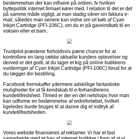
bestemmelser der kan influere på ordren, fx hvilken
byttepolitik internet firmaet kører med. I relation til det er det
på samme måde vigtigt, at man stadig sikrer sin faktura e-
mail, således man senere kan vidne om sit køb af Cyan
Inkjet Cartridge (PFI-106C), om du er på gaveindkøb til en
voksen eller et barn.
Trustpilot præsterer forholdsvis pæne chancer for at
kontrollere en lang række aktuelle kunders oplevelser og
derved er det godt, at du tager et kig på online butikkens
vurderinger af Cyan Inkjet Cartridge (PFI-106C) forud for at
du lægger din bestilling.
Facebook fremskaffer ydermere adskillige fantastiske
muligheder for at få kendskab til e-forhandlerens
kundetilfredshed. Tilmed er der en del netshops hvor man
kan udforme en bedømmelse af ordreforløbet, hvilket
ligeledes burde bruges til at danne dig et indtryk af
kundetilfredsheden.
Vores website finansieres af reklamer. Vi har et fast
samarbejde med et hav af internet butikker i form af at vi